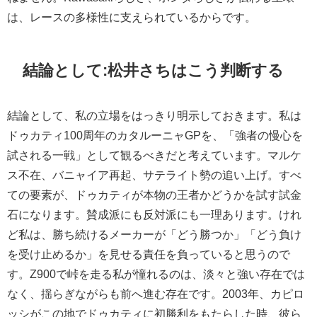
は、レースの多様性に支えられているからです。
結論として:松井さちはこう判断する
結論として、私の立場をはっきり明示しておきます。私は
ドゥカティ100周年のカタルーニャGPを、「強者の慢心を
試される一戦」として観るべきだと考えています。マルケ
ス不在、バニャイア再起、サテライト勢の追い上げ。すべ
ての要素が、ドゥカティが本物の王者かどうかを試す試金
石になります。賛成派にも反対派にも一理あります。けれ
ど私は、勝ち続けるメーカーが「どう勝つか」「どう負け
を受け止めるか」を見せる責任を負っていると思うので
す。Z900で峠を走る私が憧れるのは、淡々と強い存在では
なく、揺らぎながらも前へ進む存在です。2003年、カピロ
ッシがこの地でドゥカティに初勝利をもたらした時、彼ら