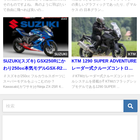
そのものですよね。 鳥のように羽ばたい
の美しいグラフィックであったり、(｢マル
て自由に飛べれば良いの...
ケス の 日本グラン...
SUZUKI
KTM
SUZUKI(スズキ) GSX250Rにか
KTM 1290 SUPER ADVENTURE
わり250cc本気モデルGSX-R250
レーダー式クルーズコントロー
を開発中!?
ル適用?
// スズキが250cc フルカウルスポーツに
// KTMがレーダー式クルーズコントロー
スーパーモデルをぶっこむのか？
ルシステムを搭載か⁉ KTMのフラッグシッ
Kawasaki(カワサキ)がNinja ZX-25R 4...
プモデルである1290 SUPER ...