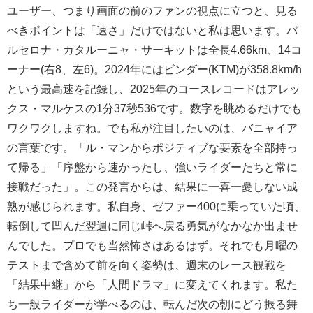
ユーザー、つまり画面の前のファンの視点に立つと、見る
べきポイントは「速さ」だけではないと私は思います。バ
ルセロナ・カタルーニャ・サーキットは全長4.66km、14コ
ーナー(右8、左6)。2024年にはビンダー(KTM)が358.8km/h
という最高速を記録し、2025年のコースレコードはアレッ
クス・マルケスの1分37秒536です。数字を眺めるだけでも
ワクワクしますね。でも私が注目したいのは、バニャイア
の言葉です。「ル・マンからポジティブな要素を全部持っ
て帰る」「序盤から速かったし、強いライダーたちと常に
接戦だった」。この発言からは、結果に一喜一憂しない成
熟が感じられます。私自身、ゼファー400に乗っていた頃、
転倒して凹んだ翌週に同じ峠へ戻る勇気がなかなか出ませ
んでした。プロでも当然怖さはあるはず。それでも月曜の
テストまで含めて前を向く姿勢は、週末のレース観戦を
「結果中継」から「人間ドラマ」に変えてくれます。私た
ち一般ライダーが学べるのは、転んだ次の朝にどう振る舞