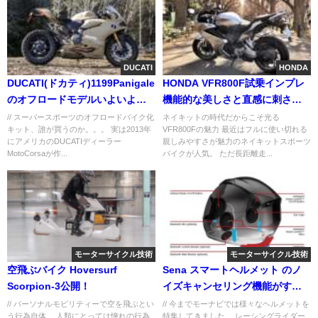
DUCATI
HONDA
DUCATI(ドカティ)1199Panigale
HONDA VFR800F試乗インプレ
のオフロードモデルいよいよ発
機能的な美しさと直感に刺さる
売か⁉
V4サウンド
// スーパースポーツのオフロードバイク化
ネイキットの時代だからこそ光る
キット、誰が買うのか。。。 実は2013年
VFR800Fの魅力 最近はフルに使い切れる
にアメリカのDUCATIディーラー
親しみやすさが魅力のネイキットスポーツ
MotoCorsaが作...
バイクが人気。 ただ長距離走...
モーターサイクル技術
モーターサイクル技術
空飛ぶバイク Hoversurf
Sena スマートヘルメット のノ
Scorpion-3公開！
イズキャンセリング機能がすご
い!!
// パーソナルモビリティーで空を飛ぶとい
// 今までモーナビでは様々なヘルメットを
う行為自体、 人類にとっては憧れの行為
特集してきました。 レーシングライダー