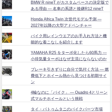
BMW R nineT がカスタムベースの決定版で
ある理由 ― 名車の系譜と後継R12 nineT
Honda Africa Twin 次世代モデル予測 ―
2027年以降の大型アドベンチャー
バイク用レインウエアのお手入れ方法と機
能的な着こなしを紹介します
YAMAHA R25 をターボ化したら60馬力 ―
小排気量ターボはなぜ主流にならないのか
ブレーキ引きずりに自分で気付く方法 ― 燃
費低下とホイール熱から見つける初期サイ
ン
4輪なのに「バイク」 ― Quadro 4とリーン
式マルチホイールという挑戦
タイ・パトゥムタニのバイクパーツ市場