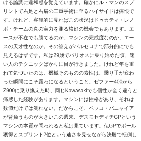
ける論調に違和感を覚えています。確かにル・マンのスプ
リントで右足と右肩の二重手術に至るハイサイドは痛恨で
す。けれど、客観的に見ればこの状況はドゥカティ・レノ
ボ・チームの真の実力を測る格好の機会でもあります。エ
ースが不在でも勝てるのか。マシンの完成度なのか、エー
スの天才性なのか。その答えがバルセロナで部分的にでも
見えるはずです。私は29歳でバリオスに乗り始めた頃、速
い人のテクニックばかりに目が行きました。けれど年を重
ねて気づいたのは、機械そのものの素性は、乗り手が変わ
った瞬間にこそ露わになるということ。ゼファー400から
Z900に乗り換えた時、同じKawasakiでも個性が全く違うと
痛感した経験があります。マシンには性格があり、それは
数値だけでは測れない。だからこそ、ペッコ・バニャイア
が背負うものが大きいこの週末、デスモセディチGPという
マシンの本質が問われると私は見ています。仏GPでポール
獲得とスプリント2位という速さを見せながら決勝で転倒し