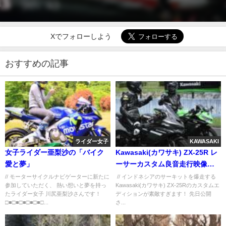
Xでフォローしよう
おすすめの記事
ライダー女子
KAWASAKI
女子ライダー亜梨沙の「バイク
Kawasaki(カワサキ) ZX-25R レ
愛と夢」
ーサーカスタム良音走行映像公
開！
// モーターサイクルナビゲーターに新たに
// インドネシアのサーキットを爆走する
参加していただく、 熱い想いと夢を持っ
Kawasaki(カワサキ) ZX-25Rのカスタムエ
たライダー女子 川尻亜梨沙さんです！
ディションが素敵すぎます！ 先日公開
□■□■□■□■□■□...
さ...