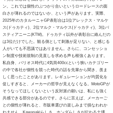
ン。これでは個性のぶつかり合いというロードレースの面
白さが薄れるのではないか、という声があります。実際、
2025年のカタルーニャGP表彰台は1位アレックス・マルケ
ス(ドゥカティ)、2位マルク・マルケス(ドゥカティ)、3位バ
スティアニーニ(KTM)。ドゥカティ以外が表彰台に絡んだの
は3位だけでした。観る側として刺激が足りない、と感じる
人がいても不思議ではありません。さらに、コンセッショ
ン制度や技術規制の見直しを求める声も根強くあります。
私自身、バリオス時代に4気筒400ccという狭いカテゴリー
の中で各社が個性を競った時代の話を先輩から聞き、羨ま
しく思ったことがあります。レギュレーションが均質化を
促しすぎると、メーカーの哲学が見えなくなる。MotoGPが
そうなってほしくないという反対派の願いは、私にも強く
共感できる部分があるのです。さらに言えば、メーカーご
との個性が薄れると、市販車選びの楽しみまで損なわれか
ねません。Kawasakiらしさ、ホンダらしさが伝わる土壌