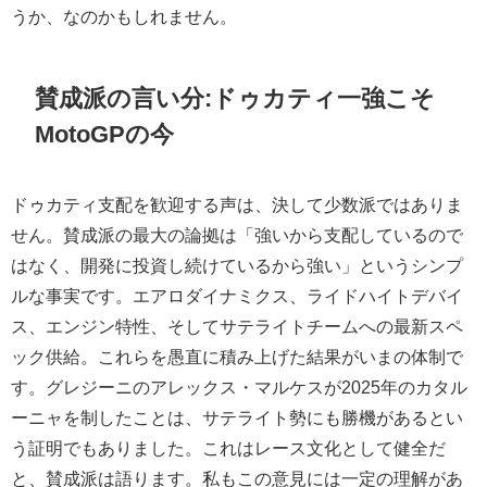
うか、なのかもしれません。
賛成派の言い分:ドゥカティ一強こそ
MotoGPの今
ドゥカティ支配を歓迎する声は、決して少数派ではありま
せん。賛成派の最大の論拠は「強いから支配しているので
はなく、開発に投資し続けているから強い」というシンプ
ルな事実です。エアロダイナミクス、ライドハイトデバイ
ス、エンジン特性、そしてサテライトチームへの最新スペ
ック供給。これらを愚直に積み上げた結果がいまの体制で
す。グレジーニのアレックス・マルケスが2025年のカタル
ーニャを制したことは、サテライト勢にも勝機があるとい
う証明でもありました。これはレース文化として健全だ
と、賛成派は語ります。私もこの意見には一定の理解があ