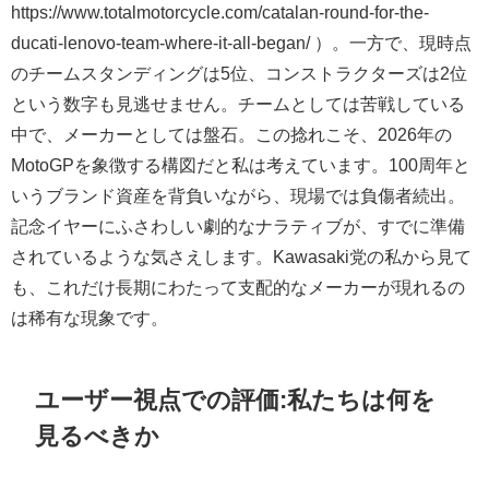
https://www.totalmotorcycle.com/catalan-round-for-the-
ducati-lenovo-team-where-it-all-began/ ）。一方で、現時点
のチームスタンディングは5位、コンストラクターズは2位
という数字も見逃せません。チームとしては苦戦している
中で、メーカーとしては盤石。この捻れこそ、2026年の
MotoGPを象徴する構図だと私は考えています。100周年と
いうブランド資産を背負いながら、現場では負傷者続出。
記念イヤーにふさわしい劇的なナラティブが、すでに準備
されているような気さえします。Kawasaki党の私から見て
も、これだけ長期にわたって支配的なメーカーが現れるの
は稀有な現象です。
ユーザー視点での評価:私たちは何を
見るべきか