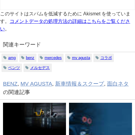
このサイトはスパムを低減するために Akismet を使っていま
す。
コメントデータの処理方法の詳細はこちらをご覧くださ
い
。
関連キーワード
amg
benz
mercedes
mv agusta
コラボ
ベンツ
メルセデス
BENZ
,
MV AGUSTA
,
新車情報＆スクープ
,
面白ネタ
の関連記事