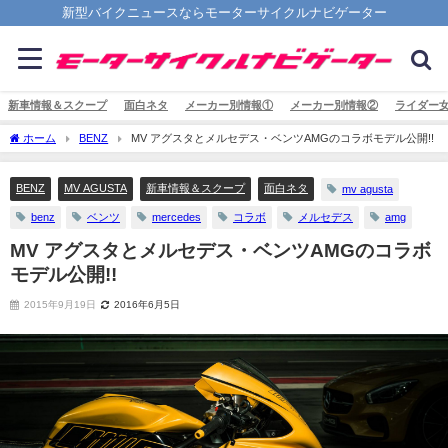
新型バイクニュースならモーターサイクルナビゲーター
新車情報＆スクープ
面白ネタ
メーカー別情報①
メーカー別情報②
ライダー
ホーム
BENZ
MV アグスタとメルセデス・ベンツAMGのコラボモデル公開!!
BENZ
MV AGUSTA
新車情報＆スクープ
面白ネタ
mv agusta
benz
ベンツ
mercedes
コラボ
メルセデス
amg
MV アグスタとメルセデス・ベンツAMGのコラボ
モデル公開!!
2015年9月19日
2016年6月5日