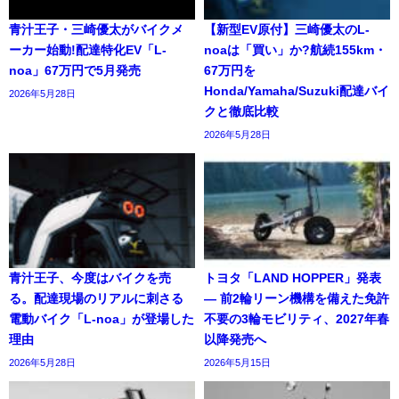
青汁王子・三崎優太がバイクメ
【新型EV原付】三崎優太のL-
ーカー始動!配達特化EV「L-
noaは「買い」か?航続155km・
noa」67万円で5月発売
67万円を
Honda/Yamaha/Suzuki配達バイ
2026年5月28日
クと徹底比較
2026年5月28日
青汁王子、今度はバイクを売
トヨタ「LAND HOPPER」発表
る。配達現場のリアルに刺さる
― 前2輪リーン機構を備えた免許
電動バイク「L-noa」が登場した
不要の3輪モビリティ、2027年春
理由
以降発売へ
2026年5月28日
2026年5月15日