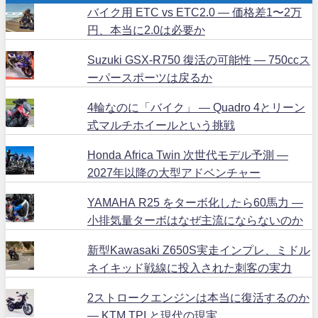
バイク用 ETC vs ETC2.0 ― 価格差1〜2万
円、本当に2.0は必要か
Suzuki GSX-R750 復活の可能性 ― 750ccス
ーパースポーツは戻るか
4輪なのに「バイク」 ― Quadro 4とリーン
式マルチホイールという挑戦
Honda Africa Twin 次世代モデル予測 ―
2027年以降の大型アドベンチャー
YAMAHA R25 をターボ化したら60馬力 ―
小排気量ターボはなぜ主流にならないのか
新型Kawasaki Z650S実走インプレ、ミドル
ネイキッド戦線に投入された刺客の実力
2ストロークエンジンは本当に復活するのか
― KTM TPI と現代の現実