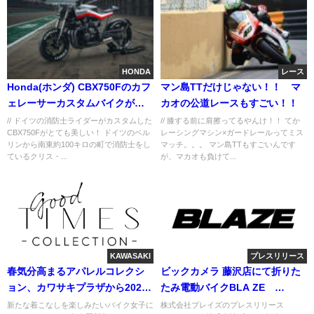
HONDA
レース
Honda(ホンダ) CBX750Fのカフ
マン島TTだけじゃない！！ マ
ェレーサーカスタムバイクが素
カオの公道レースもすごい！！
敵！
// ドイツの消防士ライダーがカスタムした
// 膝する前に肩擦ってるやんけ！！ てか
CBX750Fがとても美しい！ ドイツのベル
レーシングマシン×ガードレールってミス
リンから南東約100キロの町で消防士をし
マッチ。。。 マン島TTもすごいんです
ているクリス・...
が、マカオも負けて...
KAWASAKI
プレスリリース
春気分高まるアパレルコレクシ
ビックカメラ 藤沢店にて折りた
ョン、カワサキプラザから2021
たみ電動バイクBLA ZE
年新作リリース
SMART EV(ブレイズスマート
新たな着こなしを楽しみたいバイク女子に
株式会社ブレイズのプレスリリース