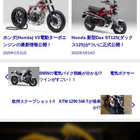
ホンダ(Honda) V3電動ターボエ
Honda 新型Dax ST125(ダック
ンジンの最新情報公開！
ス125)がついに正式公開！
2025年1月31日
2022年3月14日
BMWの電気バイク戦略が分かる!? 電気ボクサー
ツインがすごい！！
欧州スクープショット!! KTM 1290 SM-Tが発表
か!?