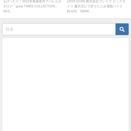
もぴったり！2021年春夏新作アパレルカ
(2019.10.09) 株式会社ブレイズ ビックカ
EV)の販売を新た にスタート！！
タログ「good TIMES COLLECTION」
メラ 藤沢店にて折りたたみ電動バイク
Vol.0...
BLAZE SMAR...