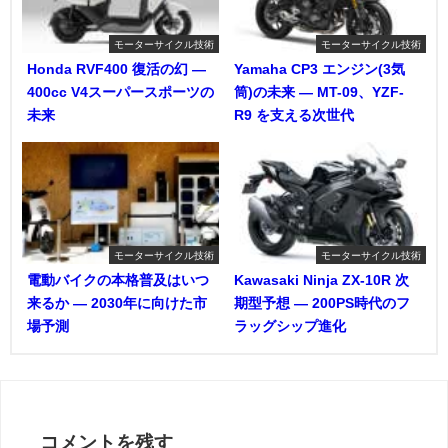
モーターサイクル技術
モーターサイクル技術
Honda RVF400 復活の幻 ―
Yamaha CP3 エンジン(3気
400cc V4スーパースポーツの
筒)の未来 ― MT-09、YZF-
未来
R9 を支える次世代
モーターサイクル技術
モーターサイクル技術
電動バイクの本格普及はいつ
Kawasaki Ninja ZX-10R 次
来るか ― 2030年に向けた市
期型予想 ― 200PS時代のフ
場予測
ラッグシップ進化
コメントを残す