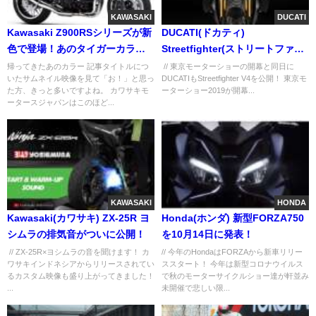
KAWASAKI
DUCATI
Kawasaki Z900RSシリーズが新
DUCATI(ドカティ)
色で登場！あのタイガーカラー
Streetfighter(ストリートファイ
も復活だよ
ター) V4を公開！
帰ってきたあのカラー 記事タイトルにつ
// 東京モーターショーの開幕と同日に
いたサムネイル映像を見て「お！」と思っ
DUCATIもStreetfighter V4を公開！ 東京モ
た方、きっと多いですよね。 カワサキモ
ーターショー2019が開幕...
ータースジャパンはこのほど...
KAWASAKI
HONDA
Kawasaki(カワサキ) ZX-25R ヨ
Honda(ホンダ) 新型FORZA750
シムラの排気音がついに公開！
を10月14日に発表！
// ZX-25R×ヨシムラの音を聞けます！ カ
// 今年のHondaはFORZAから新車リリー
ワサキインドネシアからリリースされてい
ススタート！ 今年は新型コロナウイルス
るカスタム映像も盛り上がってきました！
で秋のモーターサイクルショー達が軒並み
...
未開催で悲しい限...