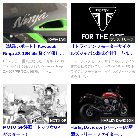
KAWASAKI
プレスリリース
【試乗レポート】Kawasaki
【トライアンフモーターサイク
Ninja ZX-10R SE 賢くて優しい
ルズジャパン株式会社】 『バリ
令和の忍者
ュー・サマー・キャンペーン 』
I「SE」が一番気になった。 今年（2019
トライアンフモーターサイクルズジャパン
年）3月1日に発売されたKawasaki Ninja
株式会社のプレスリリース(2019.07.18) ト
開催のご案内 ～0％特別無金利
ZX-10R/RR/SEの3機種。 スぺ...
ライアンフモーターサイクルズジャパン株
等お得なプランが満載～
式会社 『バ...
MOTO GP
HARLEY DAVIDSON
MOTO GP漫画「トップウGP」
HarleyDavidson(ハーレー)が新
がスタート！
型ストリートファイター