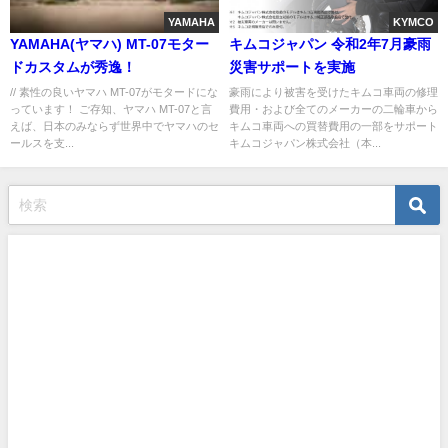
YAMAHA
KYMCO
YAMAHA(ヤマハ) MT-07モター
キムコジャパン 令和2年7月豪雨
ドカスタムが秀逸！
災害サポートを実施
// 素性の良いヤマハ MT-07がモタードにな
豪雨により被害を受けたキムコ車両の修理
っています！ ご存知、ヤマハ MT-07と言
費用・および全てのメーカーの二輪車から
えば、日本のみならず世界中でヤマハのセ
キムコ車両への買替費用の一部をサポート
ールスを支...
キムコジャパン株式会社（本...