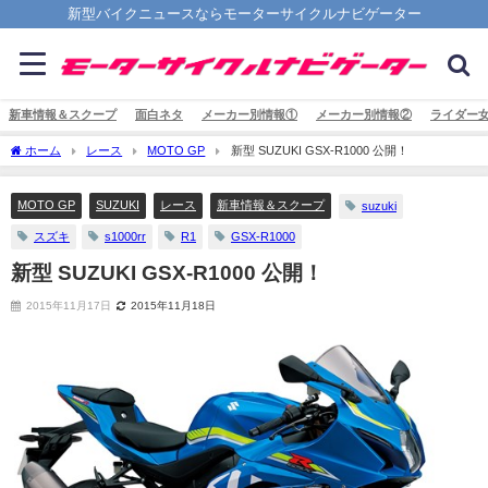
新型バイクニュースならモーターサイクルナビゲーター
新車情報＆スクープ
面白ネタ
メーカー別情報①
メーカー別情報②
ライダー
ホーム
レース
MOTO GP
新型 SUZUKI GSX-R1000 公開！
MOTO GP
SUZUKI
レース
新車情報＆スクープ
suzuki
スズキ
s1000rr
R1
GSX-R1000
新型 SUZUKI GSX-R1000 公開！
2015年11月17日
2015年11月18日