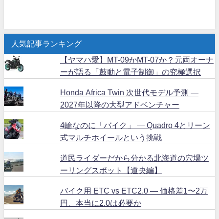
人気記事ランキング
【ヤマハ愛】MT-09かMT-07か？元両オーナ
ーが語る「鼓動と電子制御」の究極選択
Honda Africa Twin 次世代モデル予測 ―
2027年以降の大型アドベンチャー
4輪なのに「バイク」 ― Quadro 4とリーン
式マルチホイールという挑戦
道民ライダーだから分かる北海道の穴場ツ
ーリングスポット【道央編】
バイク用 ETC vs ETC2.0 ― 価格差1〜2万
円、本当に2.0は必要か