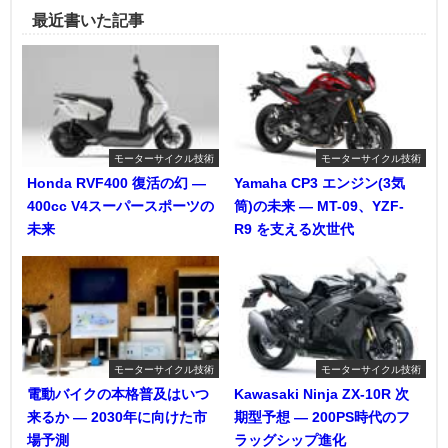
最近書いた記事
モーターサイクル技術
モーターサイクル技術
Honda RVF400 復活の幻 ―
Yamaha CP3 エンジン(3気
400cc V4スーパースポーツの
筒)の未来 ― MT-09、YZF-
未来
R9 を支える次世代
モーターサイクル技術
モーターサイクル技術
電動バイクの本格普及はいつ
Kawasaki Ninja ZX-10R 次
来るか ― 2030年に向けた市
期型予想 ― 200PS時代のフ
場予測
ラッグシップ進化