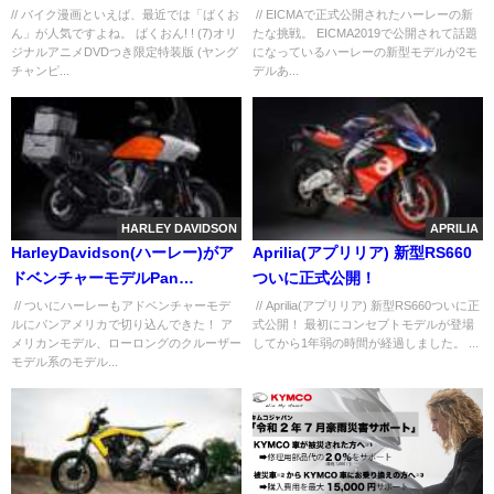
Bronx975を公開！
// バイク漫画といえば、最近では「ばくお
// EICMAで正式公開されたハーレーの新
ん」が人気ですよね。 ばくおん! ! (7)オリ
たな挑戦。 EICMA2019で公開されて話題
ジナルアニメDVDつき限定特装版 (ヤング
になっているハーレーの新型モデルが2モ
チャンピ...
デルあ...
HARLEY DAVIDSON
APRILIA
HarleyDavidson(ハーレー)がア
Aprilia(アプリリア) 新型RS660
ドベンチャーモデルPan
ついに正式公開！
America(パンアメリカ)を公開！
// ついにハーレーもアドベンチャーモデ
// Aprilia(アプリリア) 新型RS660ついに正
ルにパンアメリカで切り込んできた！ ア
式公開！ 最初にコンセプトモデルが登場
メリカンモデル、ローロングのクルーザー
してから1年弱の時間が経過しました。 ...
モデル系のモデル...