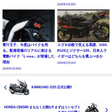
2026年5月28日
青汁王子、今度はバイクを売
スズキ比較で見える系譜、GSX-
る。配達現場のリアルに刺さる
R125とジクサー150、日本人ラ
電動バイク「L-noa」が登場した
イダーはどちらを選ぶべきか
理由
2026年5月24日
2026年5月28日
KAWASAKI J125 正式公開!!
HONDA CB650R まもなく公開か⁉ まずはコンセプト