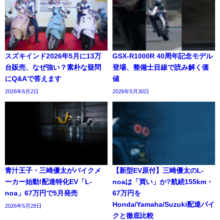
スズキインド2026年5月に13万
GSX-R1000R 40周年記念モデル
台販売、なぜ強い？素朴な疑問
登場、整備士目線で読み解く価
にQ&Aで答えます
値
2026年6月2日
2026年5月30日
青汁王子・三崎優太がバイクメ
【新型EV原付】三崎優太のL-
ーカー始動!配達特化EV「L-
noaは「買い」か?航続155km・
noa」67万円で5月発売
67万円を
Honda/Yamaha/Suzuki配達バイ
2026年5月28日
クと徹底比較