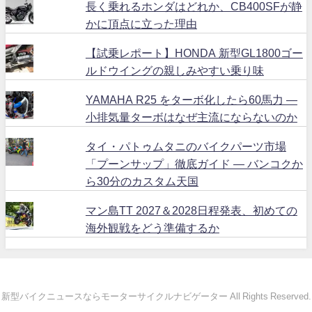
長く乗れるホンダはどれか、CB400SFが静
かに頂点に立った理由
【試乗レポート】HONDA 新型GL1800ゴー
ルドウイングの親しみやすい乗り味
YAMAHA R25 をターボ化したら60馬力 ―
小排気量ターボはなぜ主流にならないのか
タイ・パトゥムタニのバイクパーツ市場
「プーンサップ」徹底ガイド ― バンコクか
ら30分のカスタム天国
マン島TT 2027＆2028日程発表、初めての
海外観戦をどう準備するか
新型バイクニュースならモーターサイクルナビゲーター All Rights Reserved.