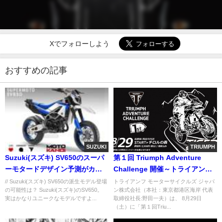
Xでフォローしよう
おすすめの記事
SUZUKI
TRIUMPH
Suzuki(スズキ) SV650のスーパ
第１回 Triumph Adventure
ーモタードデザイン予測がカッ
Challenge 開催～トライアンフ
コよすぎる！
ユーザーのためのアドベンチャ
// Suzuki(スズキ) SV650の派生モデル登場
トライアンフ モーターサイクルズ ジャパ
の可能性は？ Suzuki(スズキ)のSV650。
ン株式会社（本社：東京都港区海岸 代表
ーイベント～
実はかなりユニークなモデルですよ...
取締役社長:野田一夫）は、 8月29日
（土）に「第１回Triu...