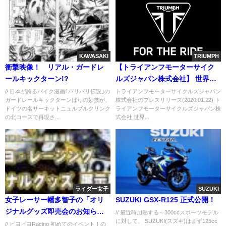
KAWASAKI
TRIUMPH
衝撃映像！ リアル・ガードレ
【トライアンフモーターサイク
ールキックターン!?
ルズジャパン株式会社】 世界で
最も壮大なモーターサイクルア
// 日本が誇るバイク漫画｢バリバリ伝説｣の
トライアンフモーターサイクルズジャパン
ガードレールキックターンばりの妙技が、
株式会社のプレスリリース(2020.01.22) ト
ドベンチャーからインスパイア
ドイツの名サーキットニュルブルクリンク
ライアンフモーターサイクルズジャパン株
～ 2020年新モデル TIGER 1200
の北コースで再現さ...
式会社 世界...
DESERT SPECIAL EDITION 発
表
ライダー女子
SUZUKI
女子レーサー幡多智子の「オリ
SUZUKI GSX-R125 正式公開！
ジナルグッズ即売会のお知ら
// 最近時加熱する～300ccスポーツモデル
に対して、 SUZUKI(スズキ)はまず125cc
せ」
// ピヨピヨRacing 初めてのイベント！の