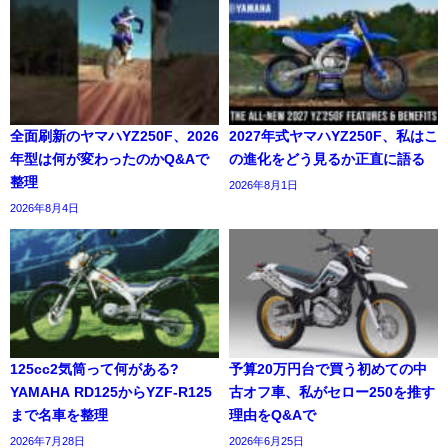
全面刷新のヤマハYZ250F、2026
2027年式ヤマハYZ250F、私はこ
年型は何が変わったのかQ&Aで
の進化をどう見るか正直に語る
整理
2026年8月1日
2026年8月4日
125cc2気筒って何がある?
予算20万円台で買う初めての中
YAMAHA RD125からYZF-R125
古オフ車、私がセロー250を推す
まで名車を整理
理由をQ&Aで
2026年7月28日
2026年6月25日