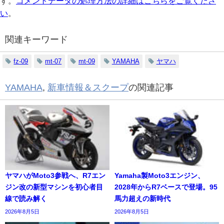
す。
コメントデータの処理方法の詳細はこちらをご覧くださ
い
。
関連キーワード
fz-09
mt-07
mt-09
YAMAHA
ヤマハ
YAMAHA
,
新車情報＆スクープ
の関連記事
ヤマハがMoto3参戦へ、R7エン
Yamaha製Moto3エンジン、
ジン改の新型マシンを初心者目
2028年からR7ベースで登場。95
線で読み解く
馬力超えの新時代
2026年8月5日
2026年8月5日