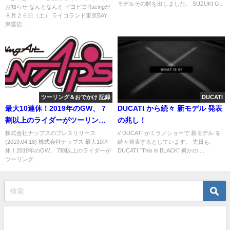
モデルその解を出しました。 SUZUKI G...
お知らせ なんとなんと ピヨピヨRacingが
８月２６日（土） ライコランド東京BAY
東雲店...
ツーリング＆おでかけ 記録
DUCATI
最大10連休！2019年のGW、 7
DUCATI から続々 新モデル 発表
割以上のライダーがツーリング
の兆し！
に 行きたい！ライダーのツーリ
株式会社ナップスのプレスリリース
// DUCATI がミラノショーで 新モデル を
(2019.04.18) 株式会社ナップス 最大10連
続々発表するとしています。 先日も、
ングに関する実態調査
休！2019年のGW、 7割以上のライダーが
DUCATI ”This is BLACK” 何かの ...
ツーリング...