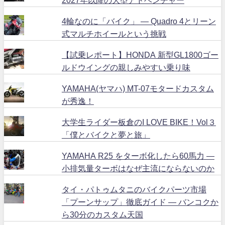
4輪なのに「バイク」 ― Quadro 4とリーン
式マルチホイールという挑戦
【試乗レポート】HONDA 新型GL1800ゴー
ルドウイングの親しみやすい乗り味
YAMAHA(ヤマハ) MT-07モタードカスタム
が秀逸！
大学生ライダー板倉のI LOVE BIKE！Vol３
「僕とバイクと夢と旅」
YAMAHA R25 をターボ化したら60馬力 ―
小排気量ターボはなぜ主流にならないのか
タイ・パトゥムタニのバイクパーツ市場
「プーンサップ」徹底ガイド ― バンコクか
ら30分のカスタム天国