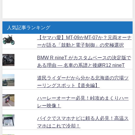
人気記事ランキング
【ヤマハ愛】MT-09かMT-07か？元両オーナ
ーが語る「鼓動と電子制御」の究極選択
BMW R nineT がカスタムベースの決定版で
ある理由 ― 名車の系譜と後継R12 nineT
道民ライダーだから分かる北海道の穴場ツ
ーリングスポット【道央編】
ハーレーオーナー必見！峠攻めまくりハー
レー映像！
バイクでスマホナビに頼る人必見！高温ス
マホはこれで冷却！