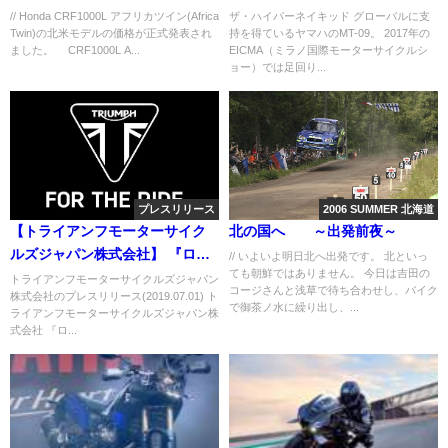
い乗り味
// Honda CRF1000L アフリカツイン(Africa
ザ・ハイパーネイキッド グローバルに支
Twin)の北米モデルの価格が正式発表され
持を得ているヤマハのMT-09。 2017年の
ました。 CRF1000L A...
EICMA（ミラノ国際モーターサイクルシ
ョー）では足回り...
プレスリリース
2006 SUMMER 北海道
【トライアンフモーターサイク
北の国へ ～出発前夜～
ルズジャパン株式会社】 『ロー
// いよいよ明日北へ出発です。 北といっ
ても朝鮮ではありません。 今日は吉田の
ドスターフェア』開催のご案
トライアンフモーターサイクルズジャパン
コージさんと浅草で待ち合わせし、バイク
株式会社のプレスリリース(2019.07.01) ト
内 ～MotoGP(TM) 日本グラン
で御茶ノ水に繰り出し、...
ライアンフモーターサイクルズジャパン株
プリ観戦チケットが抽選で当た
式会社 『ロ...
るチャンス！！～