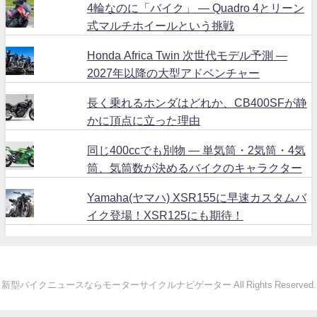
4輪なのに「バイク」 ― Quadro 4とリーン
式マルチホイールという挑戦
Honda Africa Twin 次世代モデル予測 ―
2027年以降の大型アドベンチャー
長く乗れるホンダはどれか、CB400SFが静
かに頂点に立った理由
同じ400ccでも別物 ― 単気筒・2気筒・4気
筒、気筒数が決めるバイクのキャラクター
Yamaha(ヤマハ) XSR155に早速カスタムバ
イク登場！XSR125にも期待！
新型バイクニュースならモーターサイクルナビゲーター All Rights Reserved.