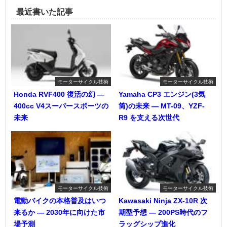
最近書いた記事
モーターサイクル技術
モーターサイクル技術
Honda RVF400 復活の幻 ―
Yamaha CP3 エンジン(3気
400cc V4スーパースポーツの
筒)の未来 ― MT-09、YZF-
未来
R9 を支える次世代
モーターサイクル技術
モーターサイクル技術
電動バイクの本格普及はいつ
Kawasaki Ninja ZX-10R 次
来るか ― 2030年に向けた市
期型予想 ― 200PS時代のフ
場予測
ラッグシップ進化