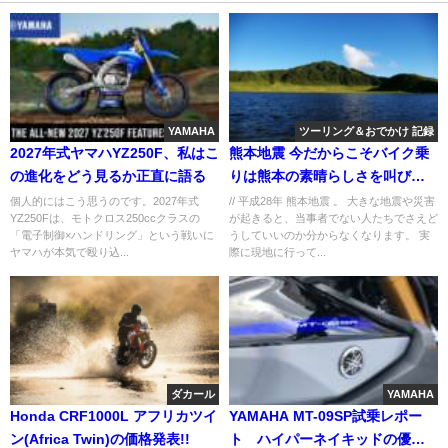
YAMAHA
ツーリング＆おでかけ 記録
2027年式ヤマハYZ250F、私はこ
熊本地震 今だからこそバイク乗
の進化をどう見るか正直に語る
りは熊本の素晴らしさを叫びた
い。
個人的にはこう思うのです。2027年式
// 平成28年 熊本地震 。 大きな地震や災害
YZ250Fは、モトクロス250ccクラスの
が起きると、当事者でない人たちでさえど
「電子制御×ハンドリング」という戦いに
うしていいのか分からなくなります。 実
ヤマハが本気で殴り込...
際に現地に行って...
ダカール
YAMAHA
Honda CRF1000L アフリカツイ
YAMAHA MT-09SP試乗レポー
ン(Africa Twin)の価格発表!!
ト ハイパーネイキッドの優し