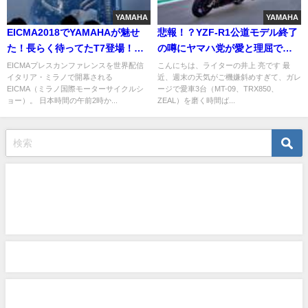
YAMAHA
YAMAHA
EICMA2018でYAMAHAが魅せ
悲報！？YZF-R1公道モデル終了
た！長らく待ってたT7登場！新3
の噂にヤマハ党が愛と理屈で立
輪やXT700も?
ち向かう
EICMAプレスカンファレンスを世界配信
こんにちは、ライターの井上 亮です 最
イタリア・ミラノで開幕される
近、週末の天気がご機嫌斜めすぎて、ガレ
EICMA（ミラノ国際モーターサイクルシ
ージで愛車3台（MT-09、TRX850、
ョー）。 日本時間の午前2時か...
ZEAL）を磨く時間ば...