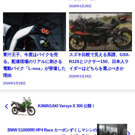
2026年5月28日
青汁王子、今度はバイクを売
スズキ比較で見える系譜、GSX-
る。配達現場のリアルに刺さる
R125とジクサー150、日本人ラ
電動バイク「L-noa」が登場した
イダーはどちらを選ぶべきか
理由
2026年5月24日
2026年5月28日
KAWASAKI Versys X 300 公開！
BMW S1000RR HP4 Race カーボンずくしマシンの