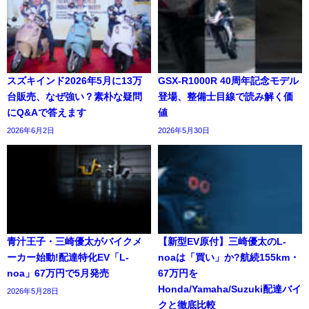
スズキインド2026年5月に13万
GSX-R1000R 40周年記念モデル
台販売、なぜ強い？素朴な疑問
登場、整備士目線で読み解く価
にQ&Aで答えます
値
2026年6月2日
2026年5月30日
青汁王子・三崎優太がバイクメ
【新型EV原付】三崎優太のL-
ーカー始動!配達特化EV「L-
noaは「買い」か?航続155km・
noa」67万円で5月発売
67万円を
Honda/Yamaha/Suzuki配達バイ
2026年5月28日
クと徹底比較