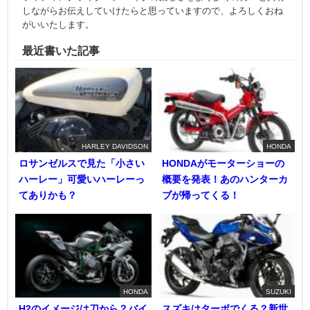
しながらお伝えしていけたらと思っていますので、よろしくおね
がいいたします。
最近書いた記事
HARLEY DAVIDSON
HONDA
ロサンゼルスで見た「小さい
HONDAがモーターショーの
ハーレー」可愛いハーレーっ
概要を発表！あのハンターカ
てありかも？
ブが帰ってくる！
HONDA
SUZUKI
H2のイメージは刀から？バイ
スズキはターボでくる？新世