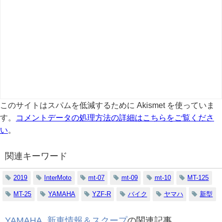
このサイトはスパムを低減するために Akismet を使っていま
す。
コメントデータの処理方法の詳細はこちらをご覧くださ
い
。
関連キーワード
2019
InterMoto
mt-07
mt-09
mt-10
MT-125
MT-25
YAMAHA
YZF-R
バイク
ヤマハ
新型
YAMAHA
,
新車情報＆スクープ
の関連記事