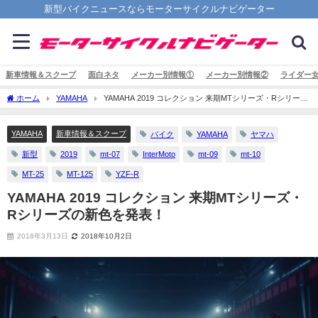
新型バイクニュースならモーターサイクルナビゲーター
新車情報＆スクープ
面白ネタ
メーカー別情報①
メーカー別情報②
ライダー
ホーム
YAMAHA
YAMAHA 2019 コレクション 来期MTシリーズ・Rシリーズ
の新色を発表！
YAMAHA
新車情報＆スクープ
バイク
YAMAHA
ヤマハ
新型
2019
mt-07
InterMoto
mt-09
mt-10
MT-25
MT-125
YZF-R
YAMAHA 2019 コレクション 来期MTシリーズ・
Rシリーズの新色を発表！
2018年3月13日
2018年10月2日