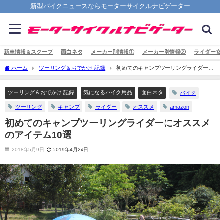
新型バイクニュースならモーターサイクルナビゲーター
新車情報＆スクープ
面白ネタ
メーカー別情報①
メーカー別情報②
ライダー
ホーム
ツーリング＆おでかけ 記録
初めてのキャンプツーリングライダーに
オススメのアイテム10選
ツーリング＆おでかけ 記録
気になるバイク用品
面白ネタ
バイク
ツーリング
キャンプ
ライダー
オススメ
amazon
初めてのキャンプツーリングライダーにオススメ
のアイテム10選
2018年5月9日
2019年4月24日