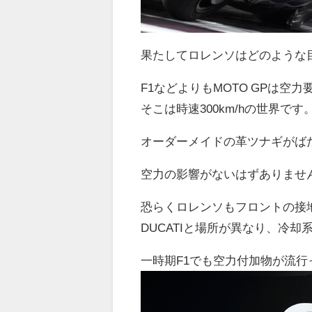
果たしてロレンソはどのような
F1などよりもMOTO GPは空
そこは時速300km/hの世界です
オーダーメイドの革ツナギがば
空力の影響がないはずありませ
恐らくロレンソもフロントの接
DUCATIと場所が異なり、冷
一時期F1でも空力付加物が流