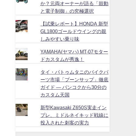
か？元両オーナーが語る「鼓動
と電子制御」の究極選択
【試乗レポート】HONDA 新型
GL1800ゴールドウイングの親
しみやすい乗り味
YAMAHA(ヤマハ) MT-07モター
ドカスタムが秀逸！
タイ・パトゥムタニのバイクパ
ーツ市場「プーンサップ」徹底
ガイド ― バンコクから30分の
カスタム天国
新型Kawasaki Z650S実走イン
プレ、ミドルネイキッド戦線に
投入された刺客の実力