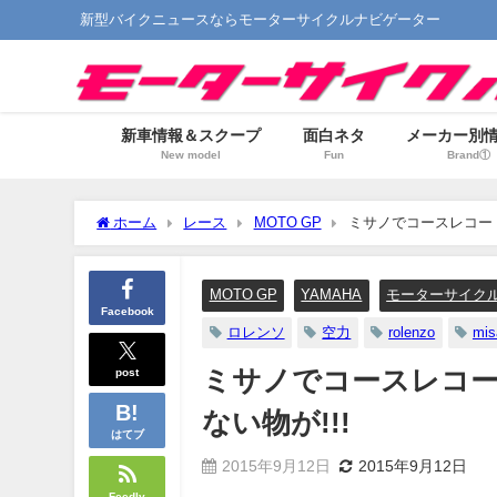
新型バイクニュースならモーターサイクルナビゲーター
新車情報＆スクープ
面白ネタ
メーカー別
New model
Fun
Brand①
ホーム
レース
MOTO GP
ミサノでコースレコー
MOTO GP
YAMAHA
モーターサイク
Facebook
ロレンソ
空力
rolenzo
mis
post
ミサノでコースレコ
ない物が!!!
はてブ
2015年9月12日
2015年9月12日
Feedly