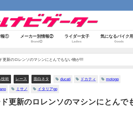
情報①
メーカー別情報②
ライダー女子
気になるバイク
Brand②
Ladies
Goods
ド更新のロレンソのマシンにとんでもない物が!!!
ル技術
レース
面白ネタ
ducati
ドカティ
motogp
ano
ミサノ
イタリアgp
ード更新のロレンソのマシンにとんで