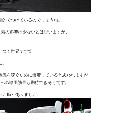
目的でつけているのでしょうね。
力要素の影響は少ないとは思いますが、
。
たつく世界です笑
ん。
地感を稼ぐために装着していると思われますが、
却系への導風効果も期待できそうです。
行った時がありました。