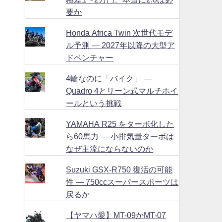
要か
Honda Africa Twin 次世代モデ
ル予測 ― 2027年以降の大型ア
ドベンチャー
4輪なのに「バイク」 ―
Quadro 4とリーン式マルチホイ
ールという挑戦
YAMAHA R25 をターボ化した
ら60馬力 ― 小排気量ターボは
なぜ主流にならないのか
Suzuki GSX-R750 復活の可能
性 ― 750ccスーパースポーツは
戻るか
【ヤマハ愛】MT-09かMT-07