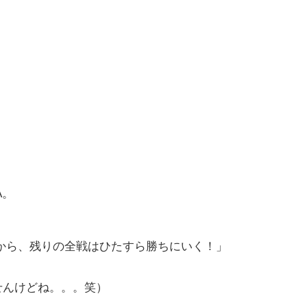
A。
から、残りの全戦はひたすら勝ちにいく！」
せんけどね。。。笑）