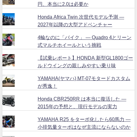
円、本当に2.0は必要か
Honda Africa Twin 次世代モデル予測 ―
2027年以降の大型アドベンチャー
4輪なのに「バイク」 ― Quadro 4とリーン
式マルチホイールという挑戦
【試乗レポート】HONDA 新型GL1800ゴー
ルドウイングの親しみやすい乗り味
YAMAHA(ヤマハ) MT-07モタードカスタム
が秀逸！
Honda CBR250RR は本当に復活した ―
2015年の予想と、現行モデルの実力
YAMAHA R25 をターボ化したら60馬力 ―
小排気量ターボはなぜ主流にならないのか