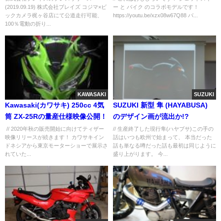
(2019.09.19) 株式会社ブレイズ コジマ×ビ
ー と バイク のコラボモデルです！
イク「BLAZE SMART EV(ブレ
ックカメラ梶ヶ谷店にて公道走行可能、
https://youtu.be/xzx08w67Q88 バ...
イズスマートEV)」の特別試乗会
100％電動の折り...
実施いたします
KAWASAKI
SUZUKI
Kawasaki(カワサキ) 250cc 4気
SUZUKI 新型 隼 (HAYABUSA)
筒 ZX-25Rの量産仕様映像公開！
のデザイン画が流出か!?
// 2020年秋の販売開始に向けてティザー
// 生産終了した現行隼(ハヤブサ)この手の
映像リリースが続きます！ カワサキイン
話はいつも欧州で始まって、 本当だった
ドネシアから東京モーターショーで展示さ
話も単なる噂だった話も最初は同じように
れていた...
盛り上がります。 今...