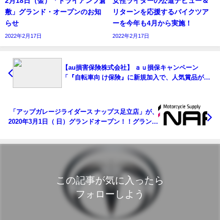
2月18日（金）「トライアンフ倉
女性ライダーの公道デビュー＆
敷」グランド・オープンのお知
リターンを応援するバイクツア
らせ
ーを今年も4月から実施！
2022年2月17日
2022年2月17日
【au損害保険株式会社】 ａｕ損保キャンペーン
「『自転車向 け保険』に新規加入で、人気賞品が当
たる！」開始
「アップガレージライダース ナップス足立店」が、
2020年3月1日（ 日）グランドオープン！！グランド
オープンに先駆け、2月22日（土）買 取先行オープ
ン！
この記事が気に入ったら
フォローしよう