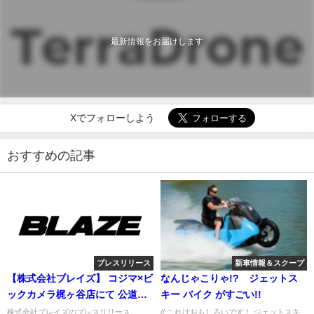
最新情報をお届けします
Xでフォローしよう
おすすめの記事
プレスリリース
新車情報＆スクープ
【株式会社ブレイズ】 コジマ×ビ
なんじゃこりゃ!? ジェットス
ックカメラ梶ヶ谷店にて 公道走
キー バイク がすごい!!
行可能、100％電動の折り畳みバ
株式会社ブレイズのプレスリリース
// これはおもしろいです！ ジェットスキ