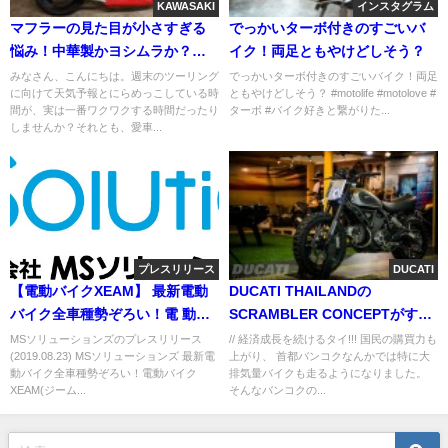
KAWASAKI
インスタグラム
マフラーの見た目が小さすぎる
でっかいターボ付きのすごいバ
悩み！中華製かヨシムラか？
イク！⁣両足ともやけどしそう？⁣
Z900乗りの決断
みなさん、こんにちは。週末のツーリング
でっかいターボ付きのすごいバイク！⁣両足
に向けて天気予報とにらめっこしている時
ともやけどしそう？⁣ #motolife⁣ #motolove⁣ #
間が、実は一番ワクワクする時間だったり
ターボ⁣ #バイク好きと繋がりた...
しませんか？それとも、愛車...
プレスリリース
DUCATI
【電動バイクXEAM】 最新電動
DUCATI THAILANDの
バイク全車種勢ぞろい！電 動バ
SCRAMBLER CONCEPTがすご
イクXEAM(ジーム)試乗会を9月7
い!!
MSソリューションズのプレスリリース
// 経済成長を続けるタイ!!! 国民の購買力も
(2019.08.23) MSソリューションズ 最新電
上がり、 首都バンコクなんかでは特に大
日「サーキット秋ヶ瀬」で開
動バイク全車種勢ぞろい！電動バイク
排気量バイクも走るようになりました。
催！
XEAM(ジーム...
そんなバンコクの...