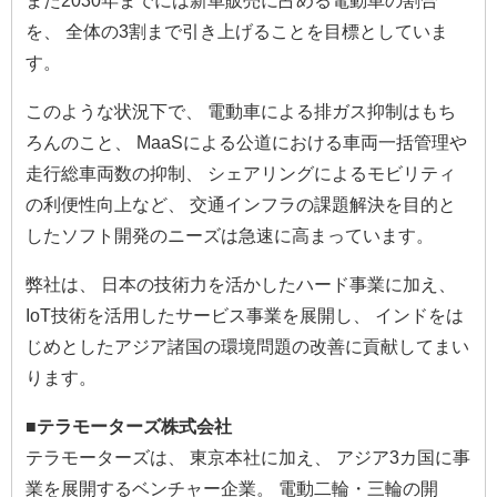
また2030年までには新車販売に占める電動車の割合
を、 全体の3割まで引き上げることを目標としていま
す。
このような状況下で、 電動車による排ガス抑制はもち
ろんのこと、 MaaSによる公道における車両一括管理や
走行総車両数の抑制、 シェアリングによるモビリティ
の利便性向上など、 交通インフラの課題解決を目的と
したソフト開発のニーズは急速に高まっています。
弊社は、 日本の技術力を活かしたハード事業に加え、
IoT技術を活用したサービス事業を展開し、 インドをは
じめとしたアジア諸国の環境問題の改善に貢献してまい
ります。
■テラモーターズ株式会社
テラモーターズは、 東京本社に加え、 アジア3カ国に事
業を展開するベンチャー企業。 電動二輪・三輪の開