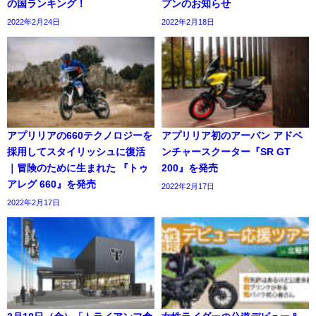
の国ランキング！
プンのお知らせ
2022年2月24日
2022年2月18日
アプリリアの660テクノロジーを
アプリリア初のアーバン アドベ
採用してスタイリッシュに復活
ンチャースクーター『SR GT
｜冒険のために生まれた 『トゥ
200』を発売
アレグ 660』を発売
2022年2月17日
2022年2月17日