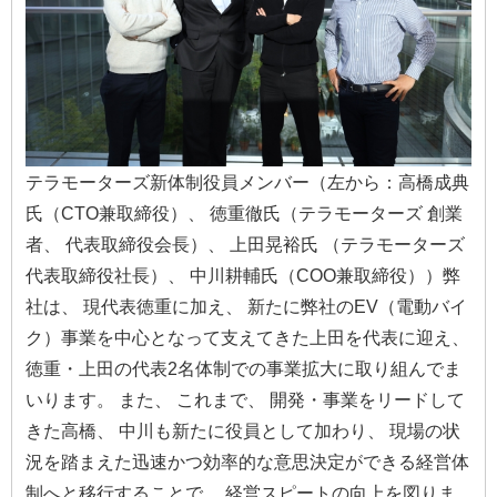
テラモーターズ新体制役員メンバー（左から：高橋成典
氏（CTO兼取締役）、 徳重徹氏（テラモーターズ 創業
者、 代表取締役会長）、 上田晃裕氏 （テラモーターズ
代表取締役社長）、 中川耕輔氏（COO兼取締役））弊
社は、 現代表徳重に加え、 新たに弊社のEV（電動バイ
ク）事業を中心となって支えてきた上田を代表に迎え、
徳重・上田の代表2名体制での事業拡大に取り組んでま
いります。 また、 これまで、 開発・事業をリードして
きた高橋、 中川も新たに役員として加わり、 現場の状
況を踏まえた迅速かつ効率的な意思決定ができる経営体
制へと移行することで、 経営スピートの向上を図りま