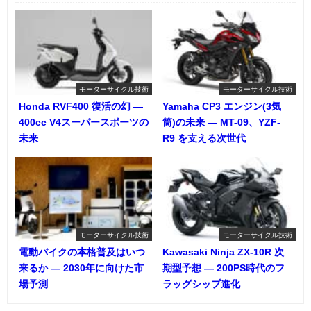
モーターサイクル技術
モーターサイクル技術
Honda RVF400 復活の幻 ―
Yamaha CP3 エンジン(3気
400cc V4スーパースポーツの
筒)の未来 ― MT-09、YZF-
未来
R9 を支える次世代
モーターサイクル技術
モーターサイクル技術
電動バイクの本格普及はいつ
Kawasaki Ninja ZX-10R 次
来るか ― 2030年に向けた市
期型予想 ― 200PS時代のフ
場予測
ラッグシップ進化