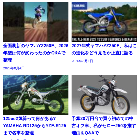
全面刷新のヤマハYZ250F、2026
2027年式ヤマハYZ250F、私はこ
年型は何が変わったのかQ&Aで
の進化をどう見るか正直に語る
整理
2026年8月1日
2026年8月4日
125cc2気筒って何がある?
予算20万円台で買う初めての中
YAMAHA RD125からYZF-R125
古オフ車、私がセロー250を推す
まで名車を整理
理由をQ&Aで