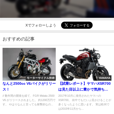
Xでフォローしよう
おすすめの記事
モーターサイクル技術
YAMAHA
なんと2500cc V6バイクがリリー
【試乗レポート】ヤマハXSR700
ス！
は見た目以上に豊かで気持ちい
いバイク
// 数年間の開発を経て、FGR Midalu 2500
2017年10月に発売されたヤマハの
V6 がリリースされました。 約1200万円で
XSR700。 街中でもだいぶ見かけることが
す。 やはりなんと言っても衝撃的なの...
多くなったように思います。 実は欧州で
は2015年11月から...