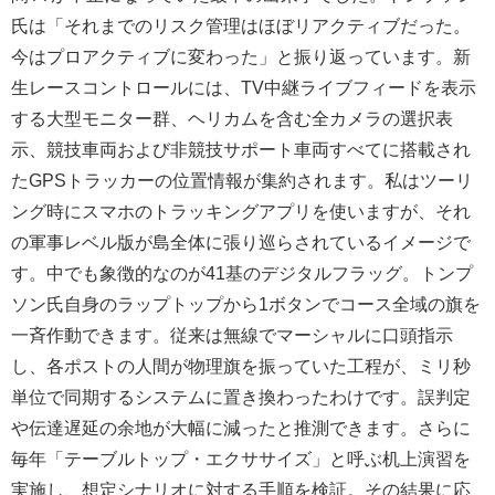
氏は「それまでのリスク管理はほぼリアクティブだった。
今はプロアクティブに変わった」と振り返っています。新
生レースコントロールには、TV中継ライブフィードを表示
する大型モニター群、ヘリカムを含む全カメラの選択表
示、競技車両および非競技サポート車両すべてに搭載され
たGPSトラッカーの位置情報が集約されます。私はツーリ
ング時にスマホのトラッキングアプリを使いますが、それ
の軍事レベル版が島全体に張り巡らされているイメージで
す。中でも象徴的なのが41基のデジタルフラッグ。トンプ
ソン氏自身のラップトップから1ボタンでコース全域の旗を
一斉作動できます。従来は無線でマーシャルに口頭指示
し、各ポストの人間が物理旗を振っていた工程が、ミリ秒
単位で同期するシステムに置き換わったわけです。誤判定
や伝達遅延の余地が大幅に減ったと推測できます。さらに
毎年「テーブルトップ・エクササイズ」と呼ぶ机上演習を
実施し、想定シナリオに対する手順を検証。その結果に応