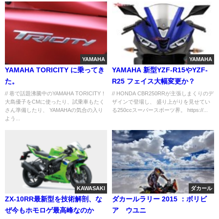
YAMAHA
YAMAHA
YAMAHA TORICITY に乗ってき
YAMAHA 新型YZF-R15やYZF-
た。
R25 フェイス大幅変更か？
// 巷で話題沸騰中のYAMAHA TORICITY！
// HONDA CBR250RRが主張しまくりのデ
大島優子をCMに使ったり、試乗車もたく
ザインで登場し、 盛り上がりを見せてい
さん準備したり、 YAMAHAの気合の入り
る250ccスーパースポーツ界。 https://...
よう...
KAWASAKI
ダカール
ZX-10RR最新型を技術解剖、な
ダカールラリー 2015 ：ボリビ
ぜ今もホモロゲ最高峰なのか
ア ウユニ