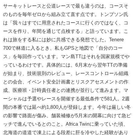
サーキットレースと公道レースで最も違うのは、コースそ
のものを毎年ゼロから組み立て直す点です。トンプソン氏
は「我々はすでに用意されたコースに行くのではなく、コ
ースを作り、年間を通じて点検する」と語っています。こ
れは旅をする私には妙に共感できる発想でした。Tenere
700で林道に入るとき、私もGPSと地図で「自分のコー
ス」を毎回作っています。マン島TTはそれを国家規模でや
っているわけです。具体的には、6月末から翌年TTの準備
が始まり、技術規則のレビュー、レースコントロール組織
との会合、イベント安全計画書とリスクアセスメントの作
成、医療班・計時責任者との連携が並行して進みます。マ
ーシャルは予選やレースを開催する最低条件で581人。2週
間の本番では延べ約1,800人が登録します。今年は厳しい冬
の影響で路面が傷み、舗装補修が5月末の開幕に向けて急ピ
ッチで進んでいるとのこと。Africa Twinに乗っていた頃、
北海道の道道で凍上による段差に肝を冷やした経験があり