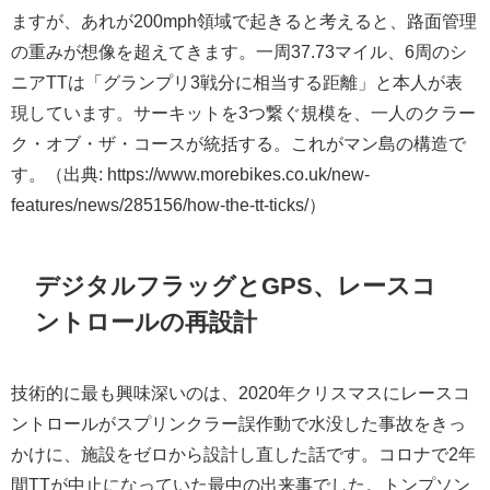
ますが、あれが200mph領域で起きると考えると、路面管理
の重みが想像を超えてきます。一周37.73マイル、6周のシ
ニアTTは「グランプリ3戦分に相当する距離」と本人が表
現しています。サーキットを3つ繋ぐ規模を、一人のクラー
ク・オブ・ザ・コースが統括する。これがマン島の構造で
す。（出典: https://www.morebikes.co.uk/new-
features/news/285156/how-the-tt-ticks/）
デジタルフラッグとGPS、レースコ
ントロールの再設計
技術的に最も興味深いのは、2020年クリスマスにレースコ
ントロールがスプリンクラー誤作動で水没した事故をきっ
かけに、施設をゼロから設計し直した話です。コロナで2年
間TTが中止になっていた最中の出来事でした。トンプソン