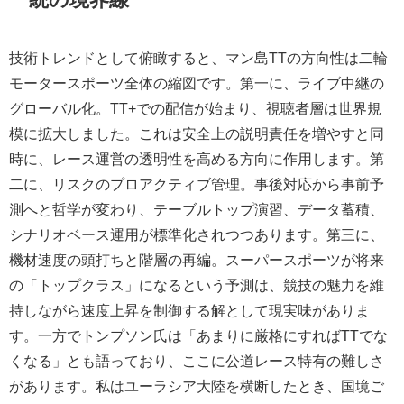
技術トレンドとして俯瞰すると、マン島TTの方向性は二輪
モータースポーツ全体の縮図です。第一に、ライブ中継の
グローバル化。TT+での配信が始まり、視聴者層は世界規
模に拡大しました。これは安全上の説明責任を増やすと同
時に、レース運営の透明性を高める方向に作用します。第
二に、リスクのプロアクティブ管理。事後対応から事前予
測へと哲学が変わり、テーブルトップ演習、データ蓄積、
シナリオベース運用が標準化されつつあります。第三に、
機材速度の頭打ちと階層の再編。スーパースポーツが将来
の「トップクラス」になるという予測は、競技の魅力を維
持しながら速度上昇を制御する解として現実味がありま
す。一方でトンプソン氏は「あまりに厳格にすればTTでな
くなる」とも語っており、ここに公道レース特有の難しさ
があります。私はユーラシア大陸を横断したとき、国境ご