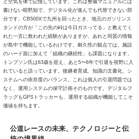
と空気を体で記憶しています。これは整備マニュアルには
書けない暗黙知で、デジタル化が進んでも代替できない部
分です。CB500Xで九州を回ったとき、地元のガソリンス
タンドの方が「この先の峠は今日ガスってる」と教えてく
れた一言に救われた経験がありますが、あれと同質の情報
が島中で機能しているわけです。耐久性の観点では、施設
のハード面に加えて「組織の継続性」も課題になります。
トンプソン氏は63歳を迎え、あと5〜6年で引退を視野に入
れていると語っています。後継者育成、知識の文書化、シ
ステムへの依存度のバランス。これは個人の引退問題では
なく、運用システムの保守計画そのものです。デジタルフ
ラッグもGPSトラッカーも、運用する組織が機能してこそ
価値を持ちます。
公道レースの未来、テクノロジーと伝
統の境界線