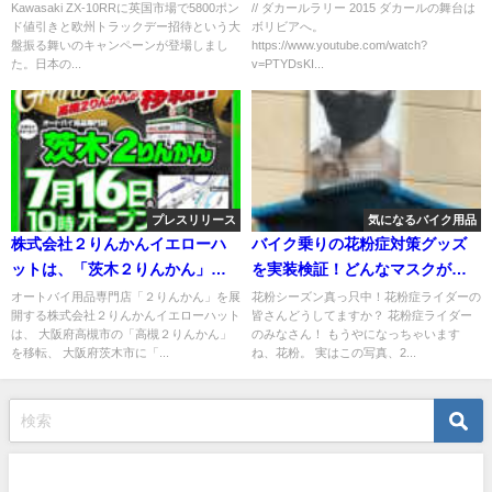
Kawasaki ZX-10RRに英国市場で5800ポン
// ダカールラリー 2015 ダカールの舞台は
ド値引きと欧州トラックデー招待という大
ボリビアへ。
盤振る舞いのキャンペーンが登場しまし
https://www.youtube.com/watch?
た。日本の...
v=PTYDsKI...
プレスリリース
気になるバイク用品
株式会社２りんかんイエローハ
バイク乗りの花粉症対策グッズ
ットは、「茨木２りんかん」を
を実装検証！どんなマスクが効
2021年7月16日（金）に移転オ
果的か？
オートバイ用品専門店「２りんかん」を展
花粉シーズン真っ只中！花粉症ライダーの
開する株式会社２りんかんイエローハット
皆さんどうしてますか？ 花粉症ライダー
ープン！
は、 大阪府高槻市の「高槻２りんかん」
のみなさん！ もうやになっちゃいます
を移転、 大阪府茨木市に「...
ね、花粉。 実はこの写真、2...