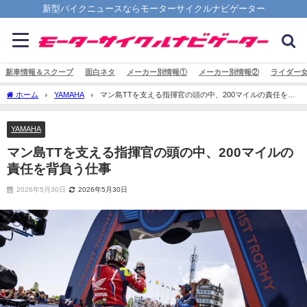
新型バイクニュースならモーターサイクルナビゲーター
新車情報＆スクープ
面白ネタ
メーカー別情報①
メーカー別情報②
ライダー
ホーム
YAMAHA
マン島TTを支える指揮官の頭の中、200マイルの責任を背
負う仕事
YAMAHA
マン島TTを支える指揮官の頭の中、200マイルの
責任を背負う仕事
2026年5月30日
2026年5月30日