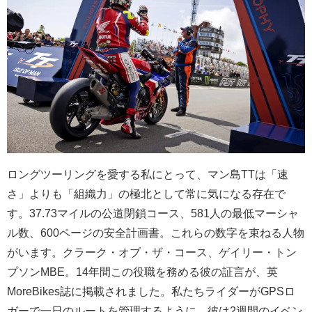
ロングツーリングを愛する私にとって、マン島TTは「速
さ」よりも「組織力」の極北として常に気になる存在で
す。37.73マイルの公道閉鎖コース、581人の最低マーシャ
ル数、600ページの安全計画書。これらの数字を束ねる人物
がいます。クラーク・オブ・ザ・コース、ゲイリー・トン
プソンMBE。14年間この役職を務める彼の証言が、英
MoreBikes誌に掲載されました。私たちライダーがGPSロ
ガーで一日のルートを管理するように、彼は2週間のイベン