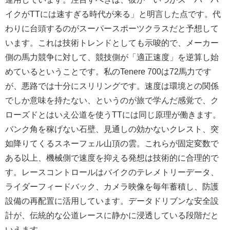
イクがTTには速すぎる時代が来る」と明言した点です。代
わりに台頭するのがスーパースポーツクラスだと予想して
います。これは技術トレンドとしても示唆的で、メーカー
側の馬力競争に対して、競技側が「適正速度」を逆算し始
めているということです。私のTenere 700は72馬力です
が、悪路では十分にスリリングです。速度は環境との関係
でしか意味を持たない、というのが旅で学んだ感覚で、ク
ローズドとはいえ公道を使うTTには同じ原理が働きます。
バンク角を稼げない石壁、見通しの効かないクレスト、突
如降りてくるスネーフェル山頂の雲。これらが固定変数で
ある以上、機械側で速度を抑える発想は技術的に合理的で
す。レースコントロールはバイクのテレメトリーデータ、
ライダーフィードバック、カメラ映像を毎年蓄積し、防護
設備の再配置に活用しています。データドリブンな安全設
計が、伝統的な公道レースに静かに浸透している段階だと
いえます。