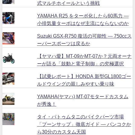
式マルチホイールという挑戦
YAMAHA R25 をターボ化したら60馬力 ―
小排気量ターボはなぜ主流にならないのか
Suzuki GSX-R750 復活の可能性 ― 750ccス
ーパースポーツは戻るか
【ヤマハ愛】MT-09かMT-07か？元両オーナ
ーが語る「鼓動と電子制御」の究極選択
【試乗レポート】HONDA 新型GL1800ゴー
ルドウイングの親しみやすい乗り味
YAMAHA(ヤマハ) MT-07モタードカスタム
が秀逸！
タイ・パトゥムタニのバイクパーツ市場
「プーンサップ」徹底ガイド ― バンコクか
ら30分のカスタム天国