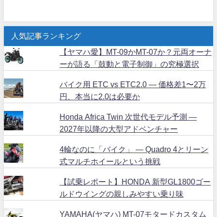
人気記事ランキング
【ヤマハ愛】MT-09かMT-07か？元両オーナ
ーが語る「鼓動と電子制御」の究極選択
バイク用 ETC vs ETC2.0 ― 価格差1〜2万
円、本当に2.0は必要か
Honda Africa Twin 次世代モデル予測 ―
2027年以降の大型アドベンチャー
4輪なのに「バイク」 ― Quadro 4とリーン
式マルチホイールという挑戦
【試乗レポート】HONDA 新型GL1800ゴー
ルドウイングの親しみやすい乗り味
YAMAHA(ヤマハ) MT-07モタードカスタム