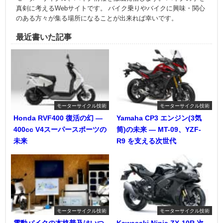
真剣に考えるWebサイトです。 バイク乗りやバイクに興味・関心
のある方々が集る場所になることが出来れば幸いです。
最近書いた記事
モーターサイクル技術
モーターサイクル技術
Honda RVF400 復活の幻 ―
Yamaha CP3 エンジン(3気
400cc V4スーパースポーツの
筒)の未来 ― MT-09、YZF-
未来
R9 を支える次世代
モーターサイクル技術
モーターサイクル技術
電動バイクの本格普及はいつ
Kawasaki Ninja ZX-10R 次