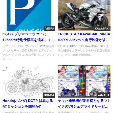
VESPA
KAWASAKI
ベスパ プリマベーラ “S” に
TRICK STAR KAWASAKI NINJA
125ccの特別仕様車を追加、エレ
H2R の385km/h 走行映像がすご
ガントでダイナミックなスポー
い。
ピアッジオ グループ ジャパン株式会社の
// 以前はTRICK STAR KAWASAKI H2R を
プレスリリース(2019.10.10) ピアッジオ
その斬新なカラーリングという観点で紹介
ティベスパ
グループ ジャパン株式会社 ベスパ プリマ
しました。 https://www.ro...
ベーラ...
HONDA
YAMAHA
Honda(ホンダ) DCTとは異なる
ヤマハ発動機が業界初となる“バ
ATミッションを開発か⁉
イクのVRシェアライドサービ
ス”を提供！
// Honda(ホンダ)がさらなる差別化AT技術
世界最大のVRイベント「バーチャルマー