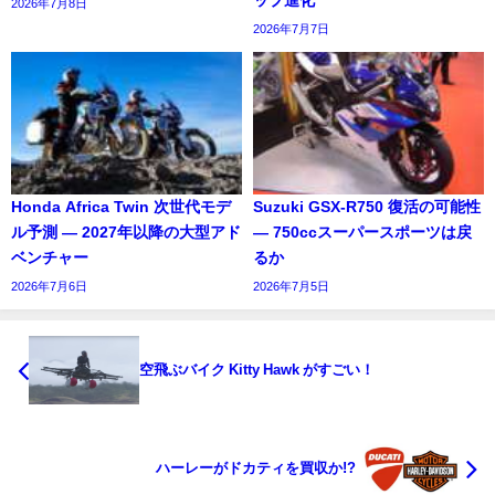
2026年7月8日
2026年7月7日
Honda Africa Twin 次世代モデ
Suzuki GSX-R750 復活の可能性
ル予測 ― 2027年以降の大型アド
― 750ccスーパースポーツは戻
ベンチャー
るか
2026年7月6日
2026年7月5日
空飛ぶバイク Kitty Hawk がすごい！
ハーレーがドカティを買収か!?