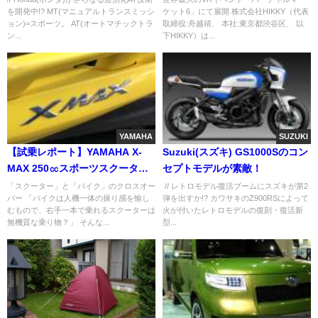
を開発中!? MT(マニュアルトランスミッシ
ケット6」にて展開 株式会社HIKKY（代表
ョン)=スポーツ。 AT(オートマチックトラ
取締役:舟越靖、 本社:東京都渋谷区、 以
ン...
下HIKKY）は...
YAMAHA
SUZUKI
【試乗レポート】YAMAHA X-
Suzuki(スズキ) GS1000Sのコン
MAX 250㏄スポーツスクーター
セプトモデルが素敵！
に∞の可能性
「スクーター」と「バイク」のクロスオー
// レトロモデル復活ブームにスズキが第2
バー 「バイクは人機一体の操り感を愉し
弾を出すか!? カワサキのZ900RSによって
むもので、右手一本で乗れるスクーターは
火が付いたレトロモデルの復刻・復活新
無機質な乗り物？」 そんな...
型...