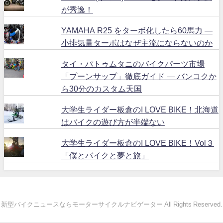
が秀逸！
YAMAHA R25 をターボ化したら60馬力 ―
小排気量ターボはなぜ主流にならないのか
タイ・パトゥムタニのバイクパーツ市場
「プーンサップ」徹底ガイド ― バンコクか
ら30分のカスタム天国
大学生ライダー板倉のI LOVE BIKE！北海道
はバイクの遊び方が半端ない
大学生ライダー板倉のI LOVE BIKE！Vol３
「僕とバイクと夢と旅」
新型バイクニュースならモーターサイクルナビゲーター All Rights Reserved.