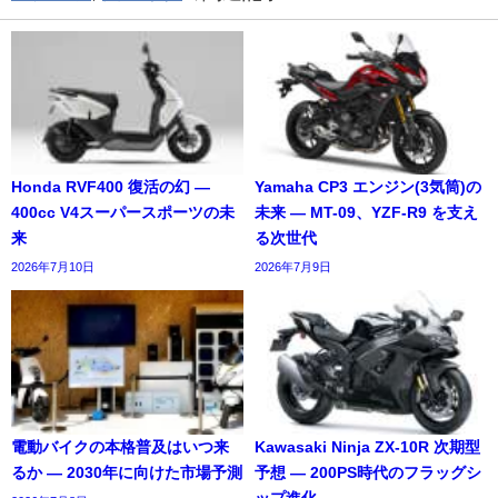
Honda RVF400 復活の幻 ―
Yamaha CP3 エンジン(3気筒)の
400cc V4スーパースポーツの未
未来 ― MT-09、YZF-R9 を支え
来
る次世代
2026年7月10日
2026年7月9日
電動バイクの本格普及はいつ来
Kawasaki Ninja ZX-10R 次期型
るか ― 2030年に向けた市場予測
予想 ― 200PS時代のフラッグシ
ップ進化