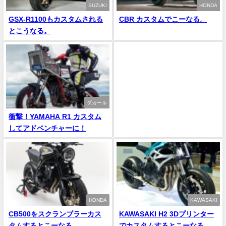
SUZUKI
HONDA
GSX-R1100もカスタムされる
CBR カスタムでこーなる。
とこうなる。
ダカール
衝撃！YAMAHA R1 カスタム
してアドベンチャーに！
HONDA
KAWASAKI
CB500をスクランブラーカス
KAWASAKI H2 3Dプリンター
タムするとこーなる。
でカスタムするとこーなる。