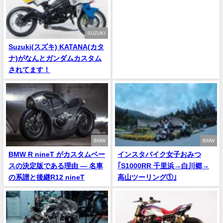
SUZUKI
Suzuki(スズキ) KATANA(カタ
ナ)がなんとガンダムカスタム
されてます！
BMW
BMW
BMW R nineT がカスタムベー
インスタバイク女子おみつ
スの決定版である理由 ― 名車
｢S1000RR 千里浜→白川郷→
の系譜と後継R12 nineT
高山ツーリング①｣