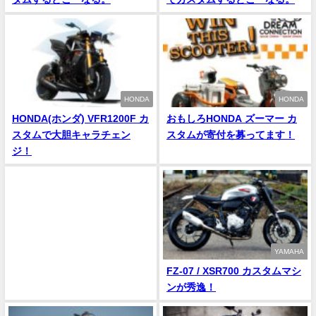
HONDA
HONDA
HONDA(ホンダ) VFR1200F カ
おもしろHONDA ズーマー カ
スタムで大胆キャラチェン
スタムが寄付を募ってます！
ジ！
YAMAHA
FZ-07 / XSR700 カスタムマシ
ンが秀逸！