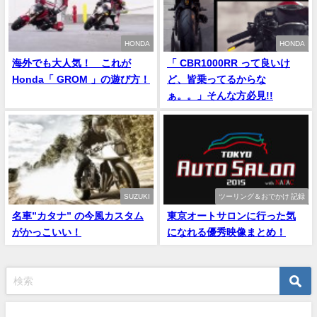
HONDA
HONDA
海外でも大人気！ これが
「 CBR1000RR って良いけ
Honda「 GROM 」の遊び方！
ど、皆乗ってるからな
ぁ。。」そんな方必見!!
SUZUKI
ツーリング＆おでかけ 記録
名車”カタナ” の今風カスタム
東京オートサロンに行った気
がかっこいい！
になれる優秀映像まとめ！