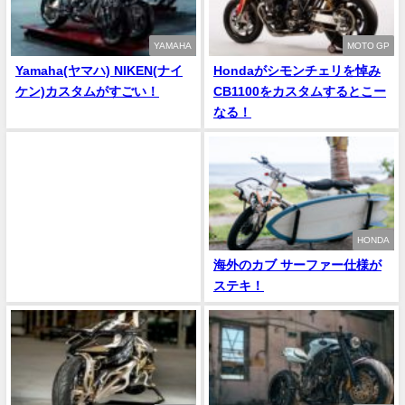
YAMAHA
MOTO GP
Yamaha(ヤマハ) NIKEN(ナイ
Hondaがシモンチェリを悼み
ケン)カスタムがすごい！
CB1100をカスタムするとこー
なる！
HONDA
海外のカブ サーファー仕様が
ステキ！