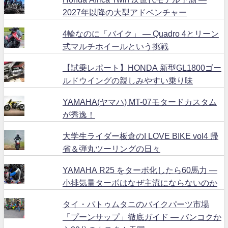
2027年以降の大型アドベンチャー
4輪なのに「バイク」 ― Quadro 4とリーン
式マルチホイールという挑戦
【試乗レポート】HONDA 新型GL1800ゴー
ルドウイングの親しみやすい乗り味
YAMAHA(ヤマハ) MT-07モタードカスタム
が秀逸！
大学生ライダー板倉のI LOVE BIKE vol4 帰
省＆弾丸ツーリングの日々
YAMAHA R25 をターボ化したら60馬力 ―
小排気量ターボはなぜ主流にならないのか
タイ・パトゥムタニのバイクパーツ市場
「プーンサップ」徹底ガイド ― バンコクか