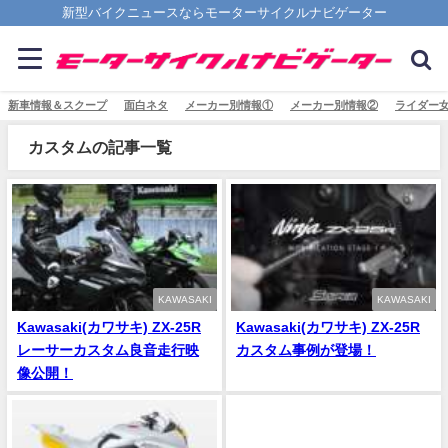
新型バイクニュースならモーターサイクルナビゲーター
新車情報＆スクープ
面白ネタ
メーカー別情報①
メーカー別情報②
ライダー
カスタムの記事一覧
KAWASAKI
KAWASAKI
Kawasaki(カワサキ) ZX-25R
Kawasaki(カワサキ) ZX-25R
レーサーカスタム良音走行映
カスタム事例が登場！
像公開！