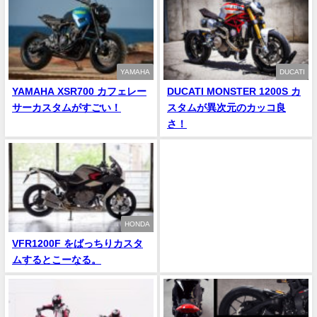
YAMAHA
DUCATI
YAMAHA XSR700 カフェレー
DUCATI MONSTER 1200S カ
サーカスタムがすごい！
スタムが異次元のカッコ良
さ！
HONDA
VFR1200F をばっちりカスタ
ムするとこーなる。