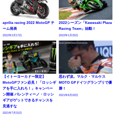
aprilia racing 2022 MotoGP チ
2022シーズン「Kawasaki Plaza
ーム発表
Racing Team」始動！
2022年2月17日
2022年1月25日
【イトーヨーカドー限定】
思わず涙。マルク・マルケス
MotoGPファン必見！「ロッシギ
MOTO GPドイツグランプリで優
アを手に入れろ！」キャンペー
勝！
ン開催 バレンティーノ・ロッシ
2021年6月20日
ギアがゲットできるチャンスを
見逃すな
2021年7月31日