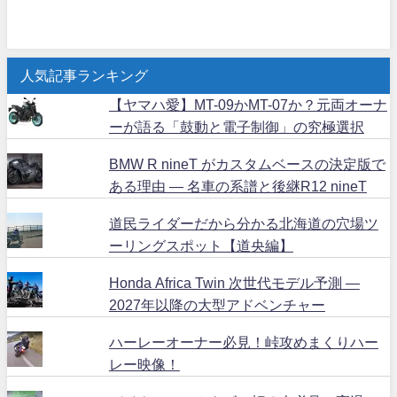
人気記事ランキング
【ヤマハ愛】MT-09かMT-07か？元両オーナ
ーが語る「鼓動と電子制御」の究極選択
BMW R nineT がカスタムベースの決定版で
ある理由 ― 名車の系譜と後継R12 nineT
道民ライダーだから分かる北海道の穴場ツ
ーリングスポット【道央編】
Honda Africa Twin 次世代モデル予測 ―
2027年以降の大型アドベンチャー
ハーレーオーナー必見！峠攻めまくりハー
レー映像！