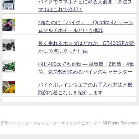
バイクでスマホナビに頼る人必見！高温ス
マホはこれで冷却！
4輪なのに「バイク」 ― Quadro 4とリーン
式マルチホイールという挑戦
長く乗れるホンダはどれか、CB400SFが静
かに頂点に立った理由
同じ400ccでも別物 ― 単気筒・2気筒・4気
筒、気筒数が決めるバイクのキャラクター
バイク用レインウエアのお手入れ方法と機
能的な着こなしを紹介します
新型バイクニュースならモーターサイクルナビゲーター All Rights Reserved.