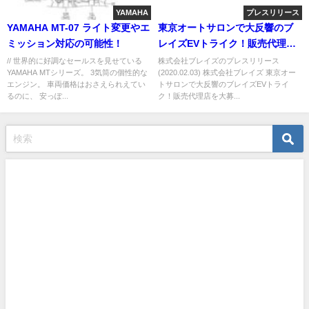
YAMAHA
プレスリリース
YAMAHA MT-07 ライト変更やエ
東京オートサロンで大反響のブ
ミッション対応の可能性！
レイズEVトライク！販売代理店
を大募集 ！
// 世界的に好調なセールスを見せている
株式会社ブレイズのプレスリリース
YAMAHA MTシリーズ。 3気筒の個性的な
(2020.02.03) 株式会社ブレイズ 東京オー
エンジン。 車両価格はおさえられえてい
トサロンで大反響のブレイズEVトライ
るのに、 安っぽ...
ク！販売代理店を大募...