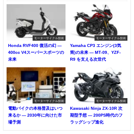
モーターサイクル技術
モーターサイクル技術
Honda RVF400 復活の幻 ―
Yamaha CP3 エンジン(3気
400cc V4スーパースポーツの
筒)の未来 ― MT-09、YZF-
未来
R9 を支える次世代
モーターサイクル技術
モーターサイクル技術
電動バイクの本格普及はいつ
Kawasaki Ninja ZX-10R 次
来るか ― 2030年に向けた市
期型予想 ― 200PS時代のフ
場予測
ラッグシップ進化