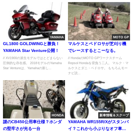
YAMAHA
MOTO GP
GL1800 GOLDWINGと勝負！
マルケスとペドロサが芝刈り機
YAMAHA Star Venture公開！
でレースするとこーなる。
// XV1900の派生モデルではとどまらない
// HondaのMOTO GPワークスチーム
圧倒的な存在感。 2018モデルのYamaha
Repsol Hondaを背負う二人。 マルク・マ
Star Ventureは、Yamahaの新し...
ルケスとダニ・ペドロサ。 もちろんモー
ナビ読...
HONDA
新車情報＆スクープ
謎のCB450公用車仕様？ホンダ
YAMAHA WR155R/Xがスタンバ
の堅牢さが光る一台
イ？これから小ぶりなオフ車が