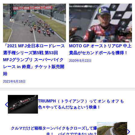
「2021 MFJ全日本ロードレース
MOTO GP オーストリアGP 中上
選手権シリーズ第5戦 第53回
貴晶がセカンドポールを獲得！
MFJグランプリ スーパーバイク
2020年8月22日
レース in 鈴鹿」チケット販売開
始
2021年6月18日
TRIUMPH（ トライアンフ ）って オン も オフ も
色々やってるんだなぁという映像！
クルマだけど箱根ターンパイクをクローズして爆
走！ バイクでできないか？