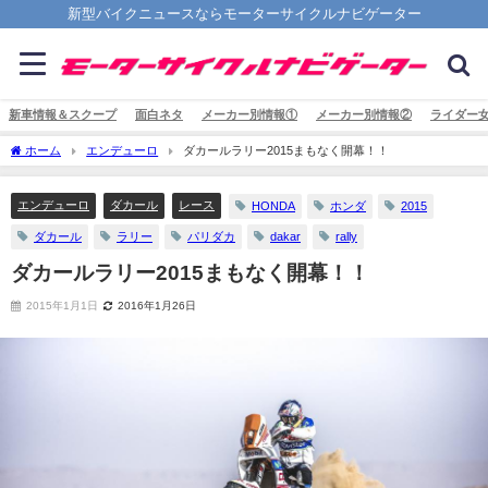
新型バイクニュースならモーターサイクルナビゲーター
新車情報＆スクープ
面白ネタ
メーカー別情報①
メーカー別情報②
ライダー
ホーム
エンデューロ
ダカールラリー2015まもなく開幕！！
エンデューロ
ダカール
レース
HONDA
ホンダ
2015
ダカール
ラリー
パリダカ
dakar
rally
ダカールラリー2015まもなく開幕！！
2015年1月1日
2016年1月26日