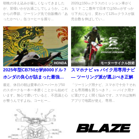
流行る予感
朝晩の冷え込みが厳しくなってきました
2020は150㏄クラスのミッション車がく
が、皆様いかがお過ごしでしょうか。これ
る！？ ここ数年で日本では50㏄がすっか
からの季節、ツーリング先で自販機の「あ
り下火になり、変わって125㏄クラスが販
ったか〜い」缶コーヒーを握り...
売台数を伸ばしてい...
HONDA
モーターサイクル技術
2025年型CB750が約8000ドル？
スマホナビ vs バイク用専用ナビ
ホンダの良心が詰まった最強の
― ツーリング派が選ぶべき正解
スタンダード
最近、休日の朝は愛車のスーパーカブ50
「ツーリング用ナビ、スマホで十分？それ
のスポークを一本一本磨くことから始めて
とも専用機を買うべき？」 ― バイク用ナ
います。無心で磨いていると、不思議と心
ビ選びでよく聞く悩みです。スマホは無料
が整うんですよね。コーヒー...
アプリで地図が使え、専用...