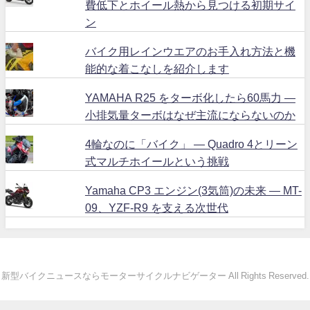
費低下とホイール熱から見つける初期サイ
ン
バイク用レインウエアのお手入れ方法と機
能的な着こなしを紹介します
YAMAHA R25 をターボ化したら60馬力 ―
小排気量ターボはなぜ主流にならないのか
4輪なのに「バイク」 ― Quadro 4とリーン
式マルチホイールという挑戦
Yamaha CP3 エンジン(3気筒)の未来 ― MT-
09、YZF-R9 を支える次世代
新型バイクニュースならモーターサイクルナビゲーター All Rights Reserved.