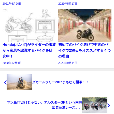
2021年6月20日
2021年5月17日
Honda(ホンダ)がライダーの脳波
初めてのバイク選びで中古のバ
から意思を認識するバイクを研
イクで250㏄をオススメする４つ
究中！
の理由
2020年12月4日
2020年9月14日
ダカールラリー2015まもなく開幕！！
マン島TTだけじゃない。アルスターGPという同時
出走公道レース。。