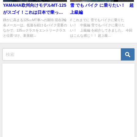
YAMAHA欧州向けモデルMT-125
雪 でも バイク に乗りたい！ 超
がスゴイ！これは日本で乗って
上級編
みたいかも
静かに高まる125㏄MT車への期待 現在2輪
// これまでに 雪でもバイクに乗りた
各メーカーは、低迷を続けるバイク需要の
い！ 中級編 雪でもバイクに乗りた
なかで、125㏄クラスをエントリークラス
い！ 上級編 を紹介してきました。 今回
と位置づけ、新規顧...
はこんな感じ！！ 超上級...