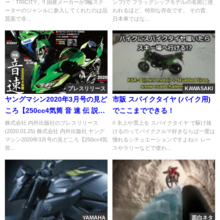
ー「TRICITY」!! 国産メーカーが3輪スク
ンフ)で フラッグシップモデルの名前に使
ーターのジャンルに参入してくれたのは品
われるほど、特別な存在です。 その昔、
質面で非...
日本車ではな...
プレスリリース
KAWASAKI
ヤングマシン2020年3月号の見ど
市販 スパイクタイヤ (バイク用)
ころ【250cc4気筒 音 速 伝 説】
でここまでできる！
最新モトGPマシンも徹底解説
株式会社 内外出版社のプレスリリース
// 氷上や雪上を スパイクタイヤ で駆け抜
(2020.01.25) 株式会社 内外出版社 ヤング
けるのってバイククルマ好きならば一度は
マシン2020年3月号の見どころ【250cc4気
憧れるシチュエーションですよね☆ レー
筒...
スやラリーなどで使わ...
YAMAHA
面白ネタ