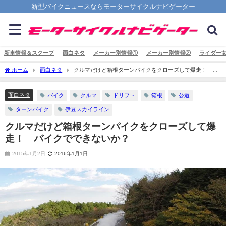
新型バイクニュースならモーターサイクルナビゲーター
新車情報＆スクープ
面白ネタ
メーカー別情報①
メーカー別情報②
ライダー
ホーム
面白ネタ
クルマだけど箱根ターンパイクをクローズして爆走！ バ
イクでできないか？
面白ネタ
バイク
クルマ
ドリフト
箱根
公道
ターンパイク
伊豆スカイライン
クルマだけど箱根ターンパイクをクローズして爆
走！ バイクでできないか？
2015年1月2日
2016年1月1日