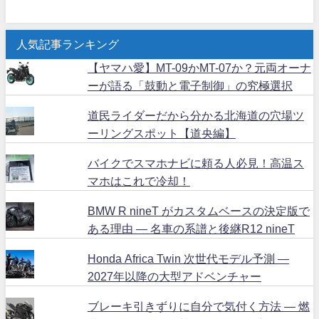
人気記事ランキング
【ヤマハ愛】MT-09かMT-07か？元両オーナ
ーが語る「鼓動と電子制御」の究極選択
道民ライダーだから分かる北海道の穴場ツ
ーリングスポット【道央編】
バイクでスマホナビに頼る人必見！高温ス
マホはこれで冷却！
BMW R nineT がカスタムベースの決定版で
ある理由 ― 名車の系譜と後継R12 nineT
Honda Africa Twin 次世代モデル予測 ―
2027年以降の大型アドベンチャー
ブレーキ引きずりに自分で気付く方法 ― 燃