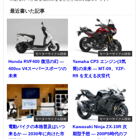
最近書いた記事
モーターサイクル技術
モーターサイクル技術
Honda RVF400 復活の幻 ―
Yamaha CP3 エンジン(3気
400cc V4スーパースポーツの
筒)の未来 ― MT-09、YZF-
未来
R9 を支える次世代
モーターサイクル技術
モーターサイクル技術
電動バイクの本格普及はいつ
Kawasaki Ninja ZX-10R 次
来るか ― 2030年に向けた市
期型予想 ― 200PS時代のフ