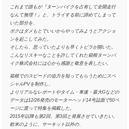
これまで誰もが『ターンパイクを占有して全開走行
なんて無理！』と、トライする前に諦めてしまって
いた部分を、
ボクはダメもとでいいからやってみようとアクショ
ンを起こしてみた。
そしたら、思っていたよりも早くトビラが開いた。
こんなリスキーなことを許してくれた箱根ターンパ
イク株式会社には心から感謝と敬意を表したい。
箱根でのスピードの迫力を知ってもらうためにスペ
シャルPVを制作し、
よりリアルなレポートやタイム・車速・最大Gなどの
データは12/26発売のモーターヘッド14号誌面で50ペ
ージに渡って特集を掲載した。
2015年以降も第2回、第3回と発展させていきたい。
欧米のように、サーキット以外の、