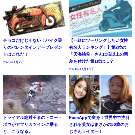
チョコだけじゃない！バイク乗
【一緒にツーリングしたい女性
りのバレンタインデープレゼン
有名人ランキング！】第2位の
トはこれだ！
「天海祐希」さんに倍以上の票
差を付けた第1位は…？
2022年1月27日
2021年11月12日
トライアル絶対王者のトニー・
FaceAppで変身！世界中で注目
ボウがアフリカツインに乗る
される美女はまさかの50歳のお
と、こうなる。
じさんライダー！