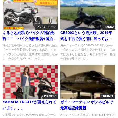
プレスリリース
HONDA
ふるさと納税でバイクの宿泊免
CB500Xという選択肢、2019年
許！！「バイク免許教習+宿泊プ
式を中古で買う前に知っておき
ラン」が沖縄県・北中城村のふ
たい技術と整備の話
沖縄県北中城村のふるさと納税の御礼品に
海外フォーラムでCB500X 2019年式を手
「バイク免許取得+村内ホテル宿泊」のセ
に入れたという投稿を見かけました。日本
るさと納税御礼品としてスター
ットプランが登場。北中城村に滞在しなが
ではあまり目立たないモデルですが、整備
ト！
ら、合宿免許気分でバイク免...
士目線で見るとこの...
PIAGGIO
TRIUMPH
YAMAHA TRICITYが訴えられて
ガイ・マーティン ボンネビルで
います。。。
最高速記録更新！
// 市場でも人気のYAMAHAの3輪スクータ
// ボンネビルと言えば、Triumph(トライア