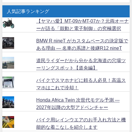
人気記事ランキング
【ヤマハ愛】MT-09かMT-07か？元両オーナ
ーが語る「鼓動と電子制御」の究極選択
BMW R nineT がカスタムベースの決定版で
ある理由 ― 名車の系譜と後継R12 nineT
道民ライダーだから分かる北海道の穴場ツ
ーリングスポット【道央編】
バイクでスマホナビに頼る人必見！高温ス
マホはこれで冷却！
Honda Africa Twin 次世代モデル予測 ―
2027年以降の大型アドベンチャー
バイク用レインウエアのお手入れ方法と機
能的な着こなしを紹介します