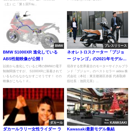
（土）に「第１回Triu...
BMW
プレスリリース
BMW S1000XR 進化している
ネオレトロスクーター「プジョ
ABS性能映像が公開！
ー ジャンゴ」の2021年モデルを
発売
以前から進化していると噂のBMWの電子
現存する世界最古のモーターサイクルブラ
制御関係ですが、 S1000XRに装着されて
ンド「プジョー」のベストセラー aidea 株
いるものもなかなかすごそうです！ その
式会社（本社：東京都港区赤坂 代表取締
映像がこちら！ //...
役社長：池田元英）...
ダカール
KAWASAKI
ダカールラリー女性ライダー ラ
Kawasaki最新モデル集結