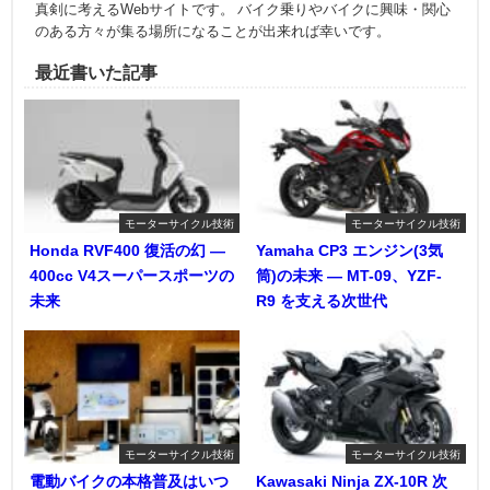
真剣に考えるWebサイトです。 バイク乗りやバイクに興味・関心
のある方々が集る場所になることが出来れば幸いです。
最近書いた記事
モーターサイクル技術
モーターサイクル技術
Honda RVF400 復活の幻 ―
Yamaha CP3 エンジン(3気
400cc V4スーパースポーツの
筒)の未来 ― MT-09、YZF-
未来
R9 を支える次世代
モーターサイクル技術
モーターサイクル技術
電動バイクの本格普及はいつ
Kawasaki Ninja ZX-10R 次