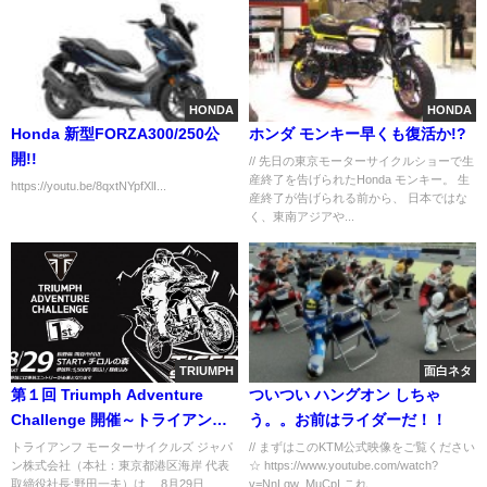
HONDA
HONDA
Honda 新型FORZA300/250公
ホンダ モンキー早くも復活か!?
開!!
// 先日の東京モーターサイクルショーで生
産終了を告げられたHonda モンキー。 生
https://youtu.be/8qxtNYpfXlI...
産終了が告げられる前から、 日本ではな
く、東南アジアや...
TRIUMPH
面白ネタ
第１回 Triumph Adventure
ついつい ハングオン しちゃ
Challenge 開催～トライアンフ
う。。お前はライダーだ！！
ユーザーのためのアドベンチャ
トライアンフ モーターサイクルズ ジャパ
// まずはこのKTM公式映像をご覧ください
ン株式会社（本社：東京都港区海岸 代表
☆ https://www.youtube.com/watch?
ーイベント～
取締役社長:野田一夫）は、 8月29日
v=NnLqw_MuCpI これ...