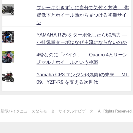
ブレーキ引きずりに自分で気付く方法 ― 燃
費低下とホイール熱から見つける初期サイ
ン
YAMAHA R25 をターボ化したら60馬力 ―
小排気量ターボはなぜ主流にならないのか
4輪なのに「バイク」 ― Quadro 4とリーン
式マルチホイールという挑戦
Yamaha CP3 エンジン(3気筒)の未来 ― MT-
09、YZF-R9 を支える次世代
新型バイクニュースならモーターサイクルナビゲーター All Rights Reserved.