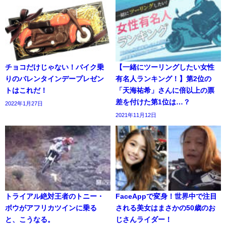
チョコだけじゃない！バイク乗
【一緒にツーリングしたい女性
りのバレンタインデープレゼン
有名人ランキング！】第2位の
トはこれだ！
「天海祐希」さんに倍以上の票
差を付けた第1位は…？
2022年1月27日
2021年11月12日
トライアル絶対王者のトニー・
FaceAppで変身！世界中で注目
ボウがアフリカツインに乗る
される美女はまさかの50歳のお
と、こうなる。
じさんライダー！