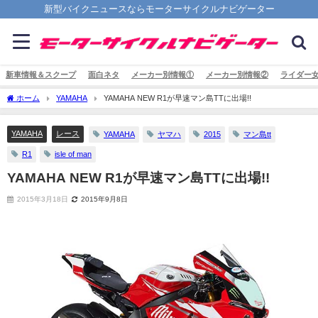
新型バイクニュースならモーターサイクルナビゲーター
新車情報＆スクープ
面白ネタ
メーカー別情報①
メーカー別情報②
ライダー
ホーム
YAMAHA
YAMAHA NEW R1が早速マン島TTに出場!!
YAMAHA
レース
YAMAHA
ヤマハ
2015
マン島tt
R1
isle of man
YAMAHA NEW R1が早速マン島TTに出場!!
2015年3月18日
2015年9月8日