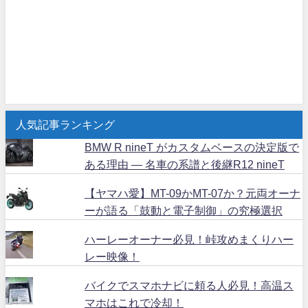
人気記事ランキング
BMW R nineT がカスタムベースの決定版で
ある理由 ― 名車の系譜と後継R12 nineT
【ヤマハ愛】MT-09かMT-07か？元両オーナ
ーが語る「鼓動と電子制御」の究極選択
ハーレーオーナー必見！峠攻めまくりハー
レー映像！
バイクでスマホナビに頼る人必見！高温ス
マホはこれで冷却！