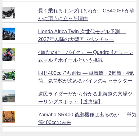
長く乗れるホンダはどれか、CB400SFが静
かに頂点に立った理由
Honda Africa Twin 次世代モデル予測 ―
2027年以降の大型アドベンチャー
4輪なのに「バイク」 ― Quadro 4とリーン
式マルチホイールという挑戦
同じ400ccでも別物 ― 単気筒・2気筒・4気
筒、気筒数が決めるバイクのキャラクター
道民ライダーだから分かる北海道の穴場ツ
ーリングスポット【道央編】
Yamaha SR400 後継機種は出るのか ― 単気
筒400ccの未来