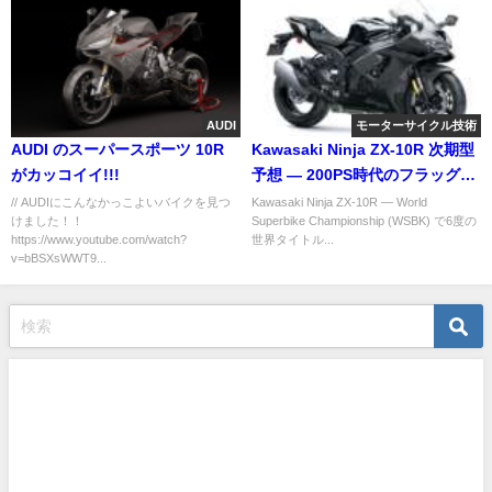
AUDI
モーターサイクル技術
AUDI のスーパースポーツ 10R
Kawasaki Ninja ZX-10R 次期型
がカッコイイ!!!
予想 ― 200PS時代のフラッグシ
ップ進化
// AUDIにこんなかっこよいバイクを見つ
Kawasaki Ninja ZX-10R ― World
けました！！
Superbike Championship (WSBK) で6度の
https://www.youtube.com/watch?
世界タイトル...
v=bBSXsWWT9...