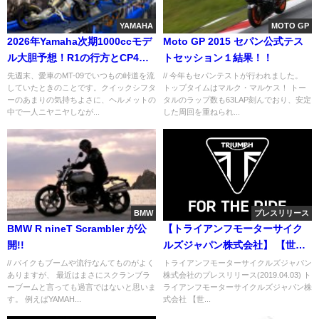
YAMAHA
MOTO GP
2026年Yamaha次期1000ccモデ
Moto GP 2015 セパン公式テス
ル大胆予想！R1の行方とCP4エ
トセッション１結果！！
ンジンの未来
先週末、愛車のMT-09でいつもの峠道を流
// 今年もセパンテストが行われました。
していたときのことです。クイックシフタ
トップタイムはマルク・マルケス！ トー
ーのあまりの気持ちよさに、ヘルメットの
タルのラップ数も63LAP刻んでおり、安定
中で一人ニヤニヤしなが...
した周回を重ねられ...
BMW
プレスリリース
BMW R nineT Scrambler が公
【トライアンフモーターサイク
開!!
ルズジャパン株式会社】 【世界
限定モデル】新型THRUXTON
// バイクもブームや流行なんてものがよく
トライアンフモーターサイクルズジャパン
ありますが、 最近はまさにスクランブラ
株式会社のプレスリリース(2019.04.03) ト
TFC、T120 ACE/DIAMOND
ーブームと言っても過言ではないと思いま
ライアンフモーターサイクルズジャパン株
EDITION を４月１３日（土）よ
す。 例えばYAMAH...
式会社 【世...
り発売開始！