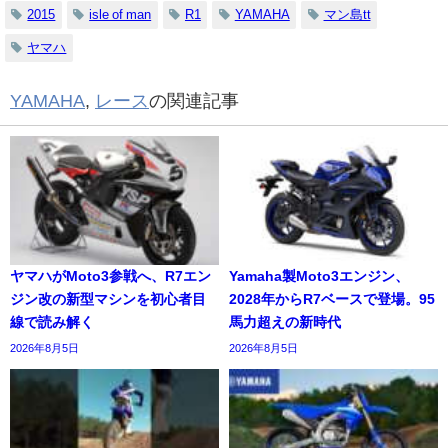
2015
isle of man
R1
YAMAHA
マン島tt
ヤマハ
YAMAHA
,
レース
の関連記事
ヤマハがMoto3参戦へ、R7エン
Yamaha製Moto3エンジン、
ジン改の新型マシンを初心者目
2028年からR7ベースで登場。95
線で読み解く
馬力超えの新時代
2026年8月5日
2026年8月5日