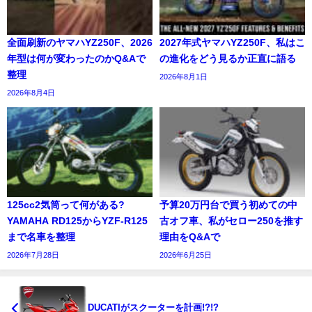
全面刷新のヤマハYZ250F、2026
2027年式ヤマハYZ250F、私はこ
年型は何が変わったのかQ&Aで
の進化をどう見るか正直に語る
整理
2026年8月1日
2026年8月4日
125cc2気筒って何がある?
予算20万円台で買う初めての中
YAMAHA RD125からYZF-R125
古オフ車、私がセロー250を推す
まで名車を整理
理由をQ&Aで
2026年7月28日
2026年6月25日
DUCATIがスクーターを計画!?!?