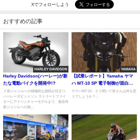
Xでフォローしよう
おすすめの記事
HARLEY DAVIDSON
YAMAHA
Harley Davidson(ハーレー)が新
【試乗レポート】Yamaha ヤマ
たな電動バイクを開発中!?
ハ MT-10 SP 電子制御が面白
い！
// 新ジャンルへの積極的な挑戦が目立つ
ヤマハMT-10、そう聞いて皆さんは何を思
ハーレーダビットソン ストリートファイ
うでしょうか？...
ターにアドベンチャーモデルまで、最近時
新ジャンルへの挑...