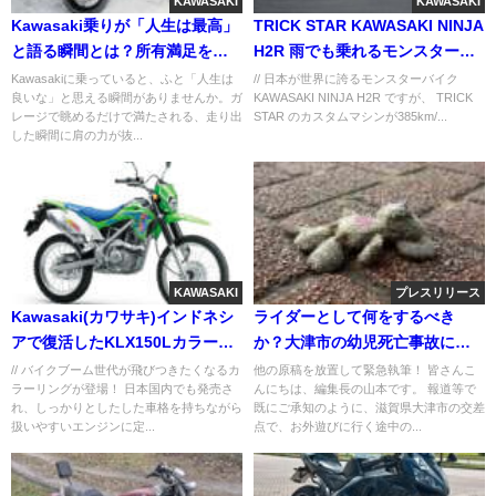
KAWASAKI
KAWASAKI
Kawasaki乗りが「人生は最高」
TRICK STAR KAWASAKI NINJA
と語る瞬間とは？所有満足を深
H2R 雨でも乗れるモンスターバ
める5つの問い
イク映像集!!
Kawasakiに乗っていると、ふと「人生は
// 日本が世界に誇るモンスターバイク
良いな」と思える瞬間がありませんか。ガ
KAWASAKI NINJA H2R ですが、 TRICK
レージで眺めるだけで満たされる、走り出
STAR のカスタムマシンが385km/...
した瞬間に肩の力が抜...
KAWASAKI
プレスリリース
Kawasaki(カワサキ)インドネシ
ライダーとして何をするべき
アで復活したKLX150Lカラーが
か？大津市の幼児死亡事故に思
素敵すぎる！
うこと
// バイクブーム世代が飛びつきたくなるカ
他の原稿を放置して緊急執筆！ 皆さんこ
ラーリングが登場！ 日本国内でも発売さ
んにちは、編集長の山本です。 報道等で
れ、しっかりとしたした車格を持ちながら
既にご承知のように、滋賀県大津市の交差
扱いやすいエンジンに定...
点で、お外遊びに行く途中の...