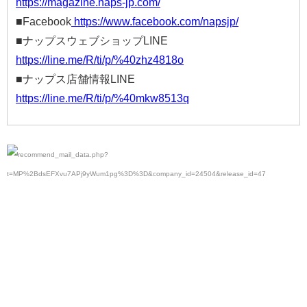
https://magazine.naps-jp.com/
■Facebook
https://www.facebook.com/napsjp/
■ナップスウェブショップLINE
https://line.me/R/ti/p/%40zhz4818o
■ナップス店舗情報LINE
https://line.me/R/ti/p/%40mkw8513q