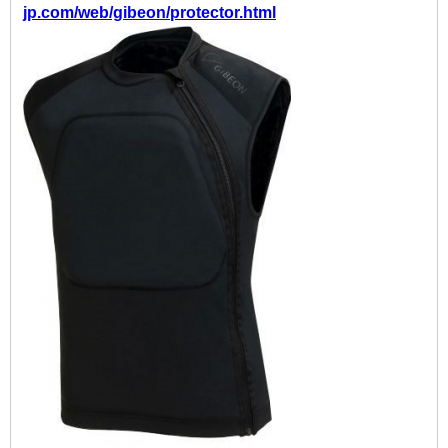
jp.com/web/gibeon/protector.html