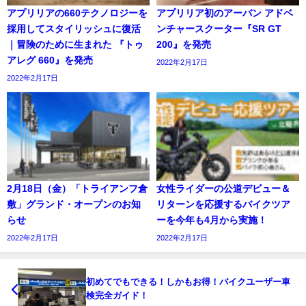
アプリリアの660テクノロジーを
アプリリア初のアーバン アドベ
採用してスタイリッシュに復活
ンチャースクーター『SR GT
｜冒険のために生まれた 『トゥ
200』を発売
アレグ 660』を発売
2022年2月17日
2022年2月17日
2月18日（金）「トライアンフ倉
女性ライダーの公道デビュー＆
敷」グランド・オープンのお知
リターンを応援するバイクツア
らせ
ーを今年も4月から実施！
2022年2月17日
2022年2月17日
初めてでもできる！しかもお得！バイクユーザー車
検完全ガイド！