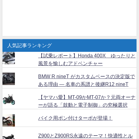
人気記事ランキング
【試乗レポート】Honda 400X ゆったりと
風景を愉しむアドベンチャー
BMW R nineT がカスタムベースの決定版で
ある理由 ― 名車の系譜と後継R12 nineT
【ヤマハ愛】MT-09かMT-07か？元両オーナ
ーが語る「鼓動と電子制御」の究極選択
バイク用ポン付けターボが登場！
Z900とZ900RS永遠のテーマ！快適性とル