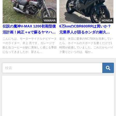
YAMAHA
HONDA
伝説の魔神V-MAX 1200初期型復
6万kmのCBR600RRは買いか？
活計画！純正＋αで蘇るヤマハの
元業界人が語るホンダの耐久性
魂と愛車遍歴
とPC37の真価
こんにちは、モーターサイクルナビゲータ
最近、休日に愛車のNC750Xを洗車してい
ーのライター、井上 亮です。ガレージで
たら、ホイールのスポークを磨くだけで1
飲む缶コーヒーが妙に美味しく感じる季節
時間が経過していました。これだからバイ
になってきましたが、皆さん...
ク乗りというのは、端か...