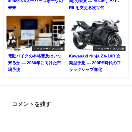
400cc V4スーパースポーツの
筒)の未来 ― MT-09、YZF-
未来
R9 を支える次世代
モーターサイクル技術
モーターサイクル技術
電動バイクの本格普及はいつ
Kawasaki Ninja ZX-10R 次
来るか ― 2030年に向けた市
期型予想 ― 200PS時代のフ
場予測
ラッグシップ進化
コメントを残す