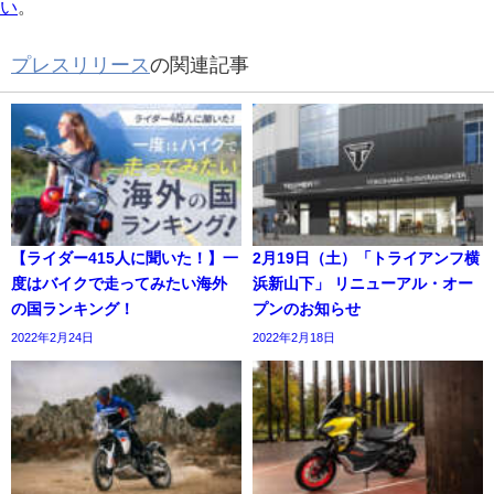
い
。
プレスリリース
の関連記事
【ライダー415人に聞いた！】一
2月19日（土）「トライアンフ横
度はバイクで走ってみたい海外
浜新山下」 リニューアル・オー
の国ランキング！
プンのお知らせ
2022年2月24日
2022年2月18日