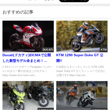
おすすめの記事
DUCATI
KTM
Ducati(ドカティ)EICMAで公開
KTM 1290 Super Duke GT 公
した新型モデル全まとめ！
開!!
PanigaleV4も！
// V4スーパースポーツ Panigale(パニガー
// 以前からキャッチしていた KTM 1290
レ) やはり一番の注目はこのモデル！
Super Duke GT がミラノショーで正式に
https://www.rock-tune.com...
公開です!! https://wp.me...