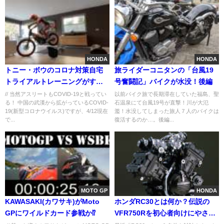
HONDA
HONDA
トニー・ボウのコロナ対策自宅
旅ライダーコニタンの「台風19
トライアルトレーニングがすご
号奮闘記」バイクが水没！後編
い！
// 当然アスリートもCOVID-19と戦ってい
以前バイク旅で長期滞在していた福島、聖
る！ 中国の武漢から拡がっているCOVID-
石温泉にて台風19号が直撃！川が大氾
19(新型コロナウイルス)ですが、4/12現在
濫！水没してしまった旅人７人のバイクは
で...
復活するのか…。後編...
MOTO GP
HONDA
KAWASAKI(カワサキ)がMoto
ホンダRC30とは何か？伝説の
GPにワイルドカード参戦か⁉
VFR750Rを初心者向けにやさし