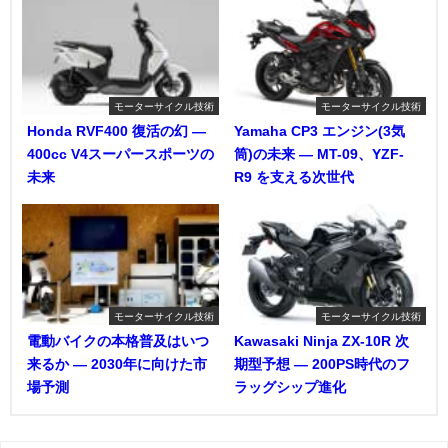
モーターサイクル技術
モーターサイクル技術
Honda RVF400 復活の幻 ―
Yamaha CP3 エンジン(3気
400cc V4スーパースポーツの
筒)の未来 ― MT-09、YZF-
未来
R9 を支える次世代
モーターサイクル技術
モーターサイクル技術
電動バイクの本格普及はいつ
Kawasaki Ninja ZX-10R 次
来るか ― 2030年に向けた市
期型予想 ― 200PS時代のフ
場予測
ラッグシップ進化