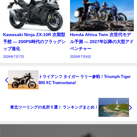
Kawasaki Ninja ZX-10R 次期型
Honda Africa Twin 次世代モデ
予想 ― 200PS時代のフラッグシ
ル予測 ― 2027年以降の大型アド
ップ進化
ベンチャー
2026年7月7日
2026年7月6日
トライアンフ タイガー ラリー参戦！Triumph Tiger
800 XC Tramontana!
東北ツーリングの名所５選！ ランキングまとめ！