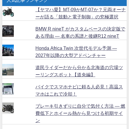
【ヤマハ愛】MT-09かMT-07か？元両オーナ
ーが語る「鼓動と電子制御」の究極選択
BMW R nineT がカスタムベースの決定版で
ある理由 ― 名車の系譜と後継R12 nineT
Honda Africa Twin 次世代モデル予測 ―
2027年以降の大型アドベンチャー
道民ライダーだから分かる北海道の穴場ツ
ーリングスポット【道央編】
バイクでスマホナビに頼る人必見！高温ス
マホはこれで冷却！
ブレーキ引きずりに自分で気付く方法 ― 燃
費低下とホイール熱から見つける初期サイ
ン