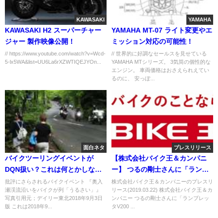
KAWASAKI
YAMAHA
KAWASAKI H2 スーパーチャー
YAMAHA MT-07 ライト変更やエ
ジャー 製作映像公開！
ミッション対応の可能性！
// https://www.youtube.com/watch?v=Wcd-
// 世界的に好調なセールスを見せている
5-lx5WA&list=UU6La6rXZWTIQEJYOn...
YAMAHA MTシリーズ。 3気筒の個性的な
エンジン。 車両価格はおさえられえてい
るのに、 安っぽ...
面白ネタ
プレスリリース
バイクツーリングイベントが
【株式会社バイク王＆カンパニ
DQN扱い？これは何とかしなく
ー】 つるの剛士さんに「ランブ
ては！
レッタV20 0 Special」を贈呈
批評にさらされるバイクイベント 『奥入
株式会社バイク王＆カンパニーのプレスリ
瀬渓流沿いをバイクが列「うるさい」』
リース(2019.03.22) 株式会社バイク王＆カ
写真引用元；デイリー東北2018年9月3日
ンパニー つるの剛士さんに「ランブレッ
版 これは2018年9...
タV200 ...