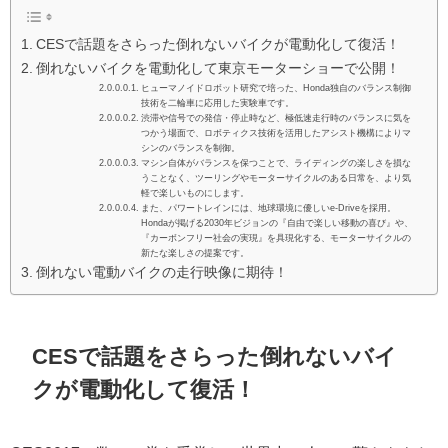
CESで話題をさらった倒れないバイクが電動化して復活！
倒れないバイクを電動化して東京モーターショーで公開！
ヒューマノイドロボット研究で培った、Honda独自のバランス制御
技術を二輪車に応用した実験車です。
渋滞や信号での発信・停止時など、極低速走行時のバランスに気を
つかう場面で、ロボティクス技術を活用したアシスト機構によりマ
シンのバランスを制御。
マシン自体がバランスを保つことで、ライディングの楽しさを損な
うことなく、ツーリングやモーターサイクルのある日常を、より気
軽で楽しいものにします。
また、パワートレインには、地球環境に優しいe-Driveを採用。
Hondaが掲げる2030年ビジョンの『自由で楽しい移動の喜び』や、
『カーボンフリー社会の実現』を具現化する、モーターサイクルの
新たな楽しさの提案です。
倒れない電動バイクの走行映像に期待！
CESで話題をさらった倒れないバイ
クが電動化して復活！