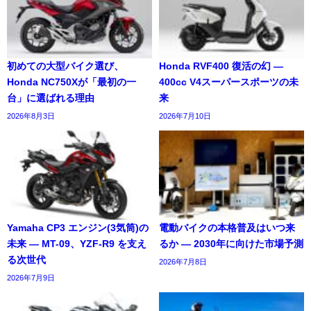
初めての大型バイク選び、
Honda RVF400 復活の幻 ―
Honda NC750Xが「最初の一
400cc V4スーパースポーツの未
台」に選ばれる理由
来
2026年8月3日
2026年7月10日
Yamaha CP3 エンジン(3気筒)の
電動バイクの本格普及はいつ来
未来 ― MT-09、YZF-R9 を支え
るか ― 2030年に向けた市場予測
る次世代
2026年7月8日
2026年7月9日