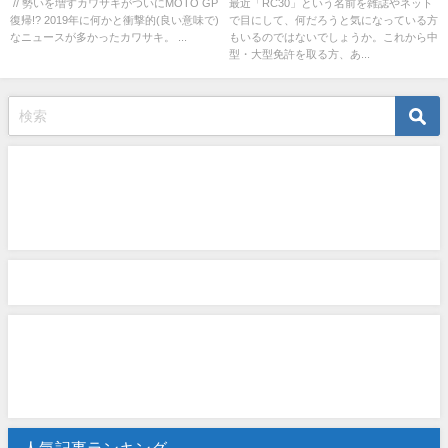
く解説します
// 勢いを増すカワサキがついにMOTO GP
最近「RC30」という名前を雑誌やネット
復帰!? 2019年に何かと衝撃的(良い意味で)
で目にして、何だろうと気になっている方
なニュースが多かったカワサキ。 ...
もいるのではないでしょうか。これから中
型・大型免許を取る方、あ...
人気記事ランキング