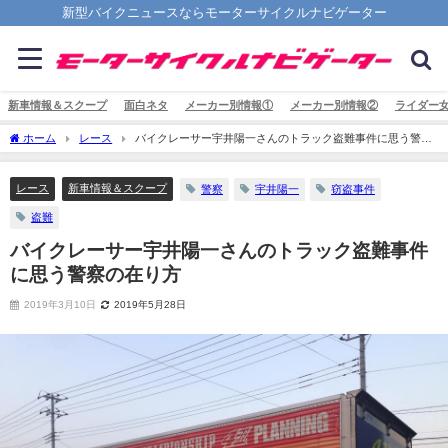
新型バイクニュースならモーターサイクルナビゲーター
新車情報＆スクープ
面白ネタ
メーカー別情報①
メーカー別情報②
ライダー
ホーム
レース
バイクレーサー宇井陽一さんのトラック盗難事件に思う警察
の在り方
レース
新車情報＆スクープ
警察
宇井陽一
窃盗事件
盗難
バイクレーサー宇井陽一さんのトラック盗難事件
に思う警察の在り方
2019年3月10日
2019年5月28日