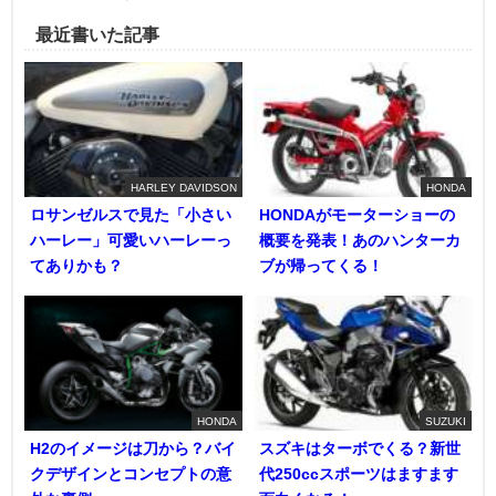
最近書いた記事
HARLEY DAVIDSON
HONDA
ロサンゼルスで見た「小さい
HONDAがモーターショーの
ハーレー」可愛いハーレーっ
概要を発表！あのハンターカ
てありかも？
ブが帰ってくる！
HONDA
SUZUKI
H2のイメージは刀から？バイ
スズキはターボでくる？新世
クデザインとコンセプトの意
代250ccスポーツはますます