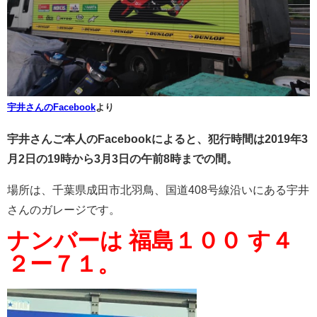
宇井さんのFacebook
より
宇井さんご本人のFacebookによると、犯行時間は2019年3
月2日の19時から3月3日の午前8時までの間。
場所は、
千葉県成田市北羽鳥、国道408号線沿いにある宇井
さんのガレージです。
ナンバーは 福島１００ す４
２ー７１。