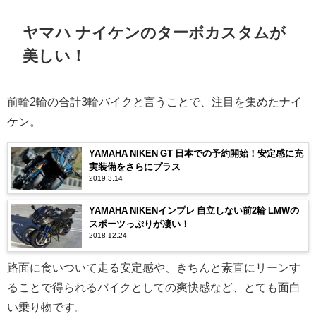
ヤマハ ナイケンのターボカスタムが
美しい！
前輪2輪の合計3輪バイクと言うことで、注目を集めたナイ
ケン。
YAMAHA NIKEN GT 日本での予約開始！安定感に充
実装備をさらにプラス
2019.3.14
YAMAHA NIKENインプレ 自立しない前2輪 LMWの
スポーツっぷりが凄い！
2018.12.24
路面に食いついて走る安定感や、きちんと素直にリーンす
ることで得られるバイクとしての爽快感など、とても面白
い乗り物です。