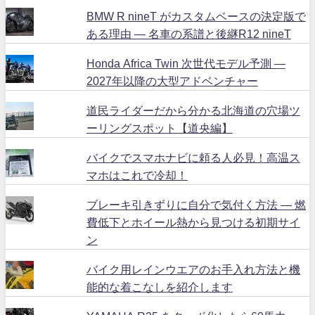
BMW R nineT がカスタムベースの決定版で
ある理由 ― 名車の系譜と後継R12 nineT
Honda Africa Twin 次世代モデル予測 ―
2027年以降の大型アドベンチャー
道民ライダーだから分かる北海道の穴場ツ
ーリングスポット【道央編】
バイクでスマホナビに頼る人必見！高温ス
マホはこれで冷却！
ブレーキ引きずりに自分で気付く方法 ― 燃
費低下とホイール熱から見つける初期サイ
ン
バイク用レインウエアのお手入れ方法と機
能的な着こなしを紹介します