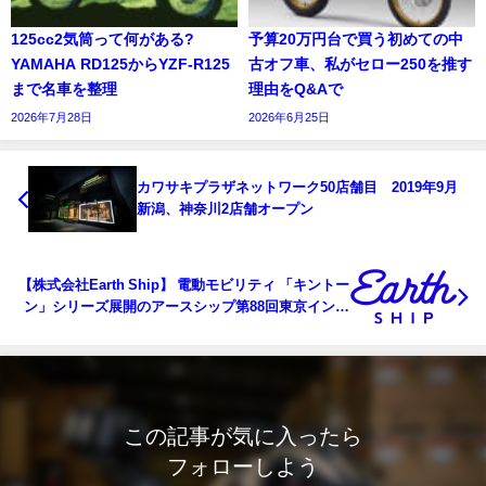
125cc2気筒って何がある?
予算20万円台で買う初めての中
YAMAHA RD125からYZF-R125
古オフ車、私がセロー250を推す
まで名車を整理
理由をQ&Aで
2026年7月28日
2026年6月25日
カワサキプラザネットワーク50店舗目 2019年9月
新潟、神奈川2店舗オープン
【株式会社Earth Ship】 電動モビリティ 「キントー
ン」シリーズ展開のアースシップ第88回東京インタ
ーナショ ナル・ギフト・ショー秋2019に出店！
この記事が気に入ったら
フォローしよう