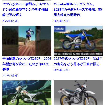
ヤマハがMoto3参戦へ、R7エン
Yamaha製Moto3エンジン、
ジン改の新型マシンを初心者目
2028年からR7ベースで登場。95
線で読み解く
馬力超えの新時代
2026年8月5日
2026年8月5日
全面刷新のヤマハYZ250F、2026
2027年式ヤマハYZ250F、私はこ
年型は何が変わったのかQ&Aで
の進化をどう見るか正直に語る
整理
2026年8月1日
2026年8月4日