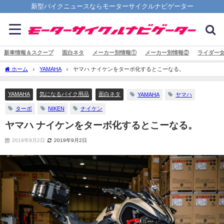
新型バイクニュースならモーターサイクルナビゲーター
新車情報＆スクープ
面白ネタ
メーカー別情報①
メーカー別情報②
ライダー
ホーム
YAMAHA
ヤマハ ナイケンをターボ化するとこーなる。
YAMAHA
気になるバイク用品
面白ネタ
YAMAHA
ヤマハ
ターボ
NIKEN
ナイケン
ヤマハ ナイケンをターボ化するとこーなる。
2019年9月2日
2019年9月2日