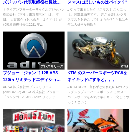
ズジャパン代表取締役社長就任
スマスにほしいものはバイク？”
のお知らせ
トライアンフモーターサイクルズジャパン
// やって来ましたクリスマス！ こんにち
株式会社（本社：東京都港区）は、 本
は、阿部真由美です。 皆さま楽しいクリ
日、 大貫陽介（おおぬき ようすけ）が
スマスをお過ごしでしょうか？^_^ 私は今
代表取締役社長に2021 年...
年は大好きな彼氏と...
プレスリリース
KTM
プジョー「ジャンゴ 125 ABS
KTM のスーパースポーツRC8を
120th リミテッドエディショ
ネイキッドにすると。。。
ン」を限定発 売
ADIVA 株式会社のプレスリリース
// KTM RC8!! 言わずと知れたKTMのフラ
(2019.02.22) ADIVA 株式会社 プジョー
ッグシップスーパースポーツ☆ このスー
「ジャンゴ 125 ABS 120th リミテッ...
パースポーツを本気でネイキッド化してや
ろう！という...