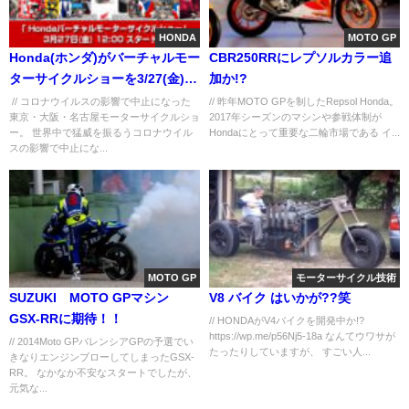
HONDA
MOTO GP
Honda(ホンダ)がバーチャルモー
CBR250RRにレプソルカラー追
ターサイクルショーを3/27(金)
加か!?
12:00から開催！コロナに負ける
// コロナウイルスの影響で中止になった
// 昨年MOTO GPを制したRepsol Honda。
東京・大阪・名古屋モーターサイクルショ
2017年シーズンのマシンや参戦体制が
な！
ー。 世界中で猛威を振るうコロナウイル
Hondaにとって重要な二輪市場である イ...
スの影響で中止にな...
MOTO GP
モーターサイクル技術
SUZUKI MOTO GPマシン
V8 バイク はいかが??笑
GSX-RRに期待！！
// HONDAがV4バイクを開発中か!?
https://wp.me/p56Nj5-18a なんてウワサが
// 2014Moto GPバレンシアGPの予選でい
たったりしていますが、 すごい人...
きなりエンジンブローしてしまったGSX-
RR。 なかなか不安なスタートでしたが、
元気な...