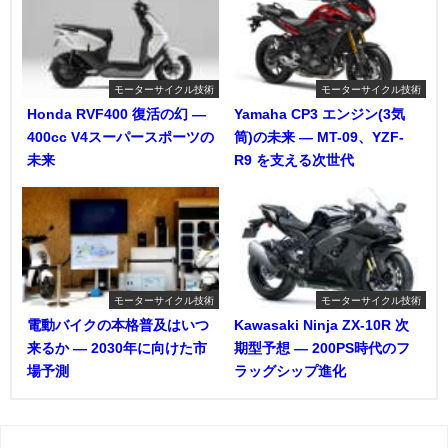
モーターサイクル技術
モーターサイクル技術
Honda RVF400 復活の幻 ―
Yamaha CP3 エンジン(3気
400cc V4スーパースポーツの
筒)の未来 ― MT-09、YZF-
未来
R9 を支える次世代
モーターサイクル技術
モーターサイクル技術
電動バイクの本格普及はいつ
Kawasaki Ninja ZX-10R 次
来るか ― 2030年に向けた市
期型予想 ― 200PS時代のフ
場予測
ラッグシップ進化