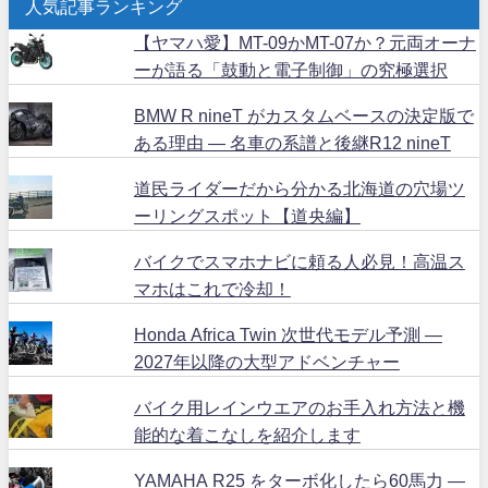
人気記事ランキング
【ヤマハ愛】MT-09かMT-07か？元両オーナ
ーが語る「鼓動と電子制御」の究極選択
BMW R nineT がカスタムベースの決定版で
ある理由 ― 名車の系譜と後継R12 nineT
道民ライダーだから分かる北海道の穴場ツ
ーリングスポット【道央編】
バイクでスマホナビに頼る人必見！高温ス
マホはこれで冷却！
Honda Africa Twin 次世代モデル予測 ―
2027年以降の大型アドベンチャー
バイク用レインウエアのお手入れ方法と機
能的な着こなしを紹介します
YAMAHA R25 をターボ化したら60馬力 ―