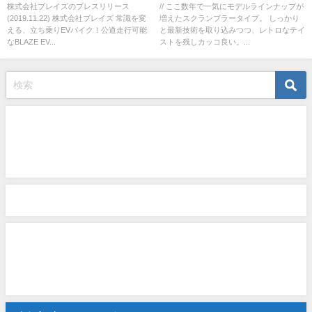
走行可能なBLAZE EV
株式会社ブレイズのプレスリリース
// ここ数年で一気にモデルラインナップが
(2019.11.22) 株式会社ブレイズ 常識を変
増えたスクランブラータイプ。 しっかり
SCOOTER(ブレイズEVスクータ
える、立ち乗りEVバイク！公道走行可能
と最新技術を取り込みつつ、レトロなテイ
ー)を岐阜 市への寄贈が決定いた
なBLAZE EV...
ストを残しカッコ良い。...
しました！