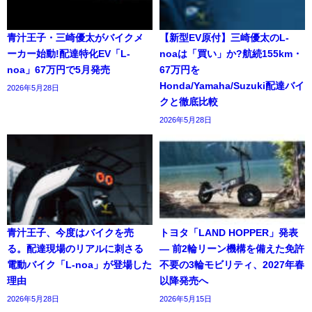
青汁王子・三崎優太がバイクメ
【新型EV原付】三崎優太のL-
ーカー始動!配達特化EV「L-
noaは「買い」か?航続155km・
noa」67万円で5月発売
67万円を
Honda/Yamaha/Suzuki配達バイ
2026年5月28日
クと徹底比較
2026年5月28日
青汁王子、今度はバイクを売
トヨタ「LAND HOPPER」発表
る。配達現場のリアルに刺さる
― 前2輪リーン機構を備えた免許
電動バイク「L-noa」が登場した
不要の3輪モビリティ、2027年春
理由
以降発売へ
2026年5月28日
2026年5月15日