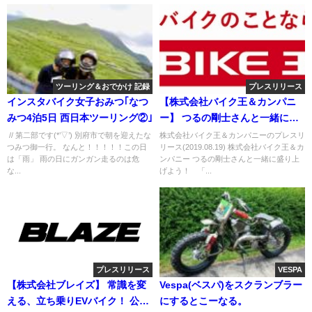
ツーリング＆おでかけ 記録
プレスリリース
インスタバイク女子おみつ｢なつ
【株式会社バイク王＆カンパニ
みつ4泊5日 西日本ツーリング②｣
ー】 つるの剛士さんと一緒に盛
り上げよ う！ 「#パパツー」
// 第二部です(*’▽’) 別府市で朝を迎えたな
株式会社バイク王＆カンパニーのプレスリ
つみつ御一行。 なんと！！！！！この日
リース(2019.08.19) 株式会社バイク王＆カ
プロジェクト始動！～Twitterキ
は「雨」 雨の日にガンガン走るのは危
ンパニー つるの剛士さんと一緒に盛り上
ャンペーンやツ ーリングイベン
な...
げよう！ 「...
トも開催決定～
プレスリリース
VESPA
【株式会社ブレイズ】 常識を変
Vespa(ベスパ)をスクランブラー
える、立ち乗りEVバイク！ 公道
にするとこーなる。