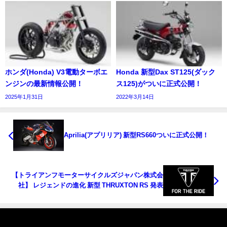
ホンダ(Honda) V3電動ターボエ
Honda 新型Dax ST125(ダック
ンジンの最新情報公開！
ス125)がついに正式公開！
2025年1月31日
2022年3月14日
Aprilia(アプリリア) 新型RS660ついに正式公開！
【トライアンフモーターサイクルズジャパン株式会
社】 レジェンドの進化 新型 THRUXTON RS 発表