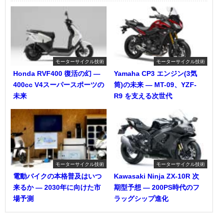
モーターサイクル技術
モーターサイクル技術
Honda RVF400 復活の幻 ―
Yamaha CP3 エンジン(3気
400cc V4スーパースポーツの
筒)の未来 ― MT-09、YZF-
未来
R9 を支える次世代
モーターサイクル技術
モーターサイクル技術
電動バイクの本格普及はいつ
Kawasaki Ninja ZX-10R 次
来るか ― 2030年に向けた市
期型予想 ― 200PS時代のフ
場予測
ラッグシップ進化