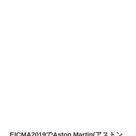
EICMA2019でAston Martin(アストン