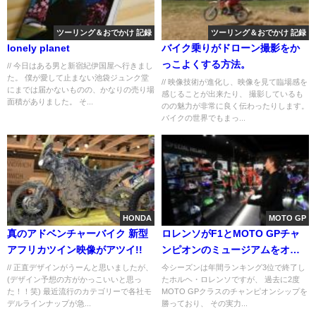
ツーリング＆おでかけ 記録
ツーリング＆おでかけ 記録
lonely planet
バイク乗りがドローン撮影をか
っこよくする方法。
// 今日はある男と新宿紀伊国屋へ行きまし
た。 僕が愛して止まない池袋ジュンク堂
// 映像技術が進化し、映像を見て臨場感を
にまでは届かないものの、かなりの売り場
感じることが出来たり、 撮影しているも
面積がありました。 そ...
のの魅力が非常に良く伝わったりします。
バイクの世界でもまっ...
HONDA
MOTO GP
真のアドベンチャーバイク 新型
ロレンソがF1とMOTO GPチャ
アフリカツイン映像がアツイ!!
ンピオンのミュージアムをオー
プン！
// 正直デザインがうーんと思いましたが、
今シーズンは年間ランキング3位で終了し
(デザイン予想の方がかっこいいと思っ
たホルヘ・ロレンソですが、 過去に2度
た！！笑) 最近流行のカテゴリーで各社モ
MOTO GPクラスのチャンピオンシップを
デルラインナップが急...
勝っており、 その実力...