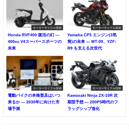
モーターサイクル技術
モーターサイクル技術
Honda RVF400 復活の幻 ―
Yamaha CP3 エンジン(3気
400cc V4スーパースポーツの
筒)の未来 ― MT-09、YZF-
未来
R9 を支える次世代
モーターサイクル技術
モーターサイクル技術
電動バイクの本格普及はいつ
Kawasaki Ninja ZX-10R 次
来るか ― 2030年に向けた市
期型予想 ― 200PS時代のフ
場予測
ラッグシップ進化