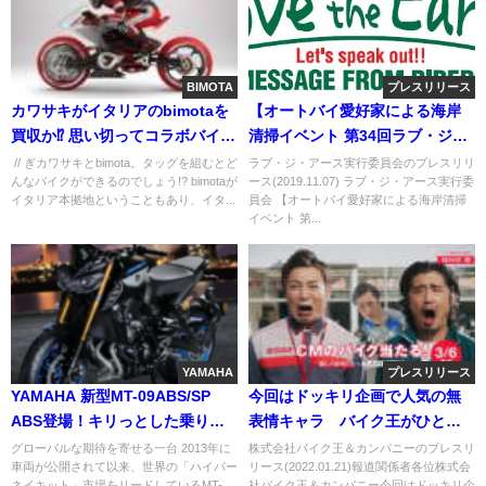
BIMOTA
プレスリリース
カワサキがイタリアのbimotaを
【オートバイ愛好家による海岸
買収か⁉ 思い切ってコラボバイク
清掃イベント 第34回ラブ・ジ・
を予想してみた！
アース ミーティングを熱海にて
// ぎカワサキとbimota。タッグを組むとど
ラブ・ジ・アース実行委員会のプレスリリ
んなバイクができるのでしょう!? bimotaが
ース(2019.11.07) ラブ・ジ・アース実行委
開催】
イタリア本拠地ということもあり、イタ...
員会 【オートバイ愛好家による海岸清掃
イベント 第...
YAMAHA
プレスリリース
YAMAHA 新型MT-09ABS/SP
今回はドッキリ企画で人気の無
ABS登場！キリっとした乗り味
表情キャラ バイク王がひと癖
が刺激的で爽快
ある新CMを公開！
グローバルな期待を寄せる一台 2013年に
株式会社バイク王＆カンパニーのプレスリ
車両が公開されて以来、世界の「ハイパー
リース(2022.01.21)報道関係者各位株式会
ネイキット」市場をリードしているMT-
社バイク王＆カンパニー今回はドッキリ企