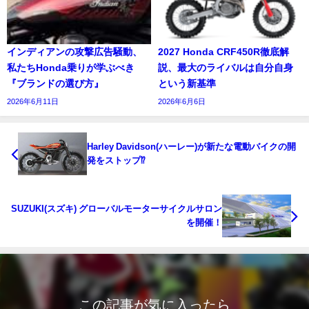
インディアンの攻撃広告騒動、
2027 Honda CRF450R徹底解
私たちHonda乗りが学ぶべき
説、最大のライバルは自分自身
『ブランドの選び方』
という新基準
2026年6月11日
2026年6月6日
Harley Davidson(ハーレー)が新たな電動バイクの開
発をストップ⁉
SUZUKI(スズキ) グローバルモーターサイクルサロン
を開催！
この記事が気に入ったら