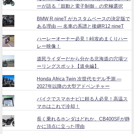
ーが語る「鼓動と電子制御」の究極選択
BMW R nineT がカスタムベースの決定版で
ある理由 ― 名車の系譜と後継R12 nineT
ハーレーオーナー必見！峠攻めまくりハー
レー映像！
道民ライダーだから分かる北海道の穴場ツ
ーリングスポット【道央編】
Honda Africa Twin 次世代モデル予測 ―
2027年以降の大型アドベンチャー
バイクでスマホナビに頼る人必見！高温ス
マホはこれで冷却！
長く乗れるホンダはどれか、CB400SFが静
かに頂点に立った理由