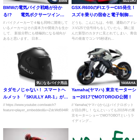
BMW
SUZUKI
BMWの電気バイク戦略が分か
GSX-R600のFIエラーC65発生！
る!? 電気ボクサーツインが
スズキ乗りの宿命と電子制御の
すごい！！
沼
// バイクメーカーで４輪も同時に開発して
どうも、こんにちは。今朝、通勤のアドレ
いるメーカーはその資本力や開発力を生か
スV125で信号待ちをしていたら、隣に並
して、 新規分野にも積極的になる傾向が
んだ新型のカタナに見とれてしまい、青信
あると思います。 日本...
号の発進でコンマ5秒遅れ...
気になるバイク用品
YAMAHA
タダモノじゃない！ スマートヘ
Yamaha(ヤマハ) 東京モーターシ
ルメット 「SKULLY AR-1」がす
ョー2017でMOTOROiD公開！
ごい！
// https://www.youtube.com/watch?
// Yamaha(ヤマハ)からはバイクロボット
feature=player_embedded&v=ZdcWd594lRw...
が目白押し！ なんといっても2015年の東
京モーターショーでMOTOBOTというラ
イディング...