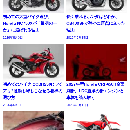
初めての大型バイク選び、
長く乗れるホンダはどれか、
Honda NC750Xが「最初の一
CB400SFが静かに頂点に立った
台」に選ばれる理由
理由
2026年8月3日
2026年6月25日
初めてのバイクにCBR250Rって
2027年型Honda CRF450R全面
アリ?通勤も峠もこなせる相棒の
刷新、HRC直系の新エンジンと
選び方
車体を読み解く
2026年6月11日
2026年6月11日