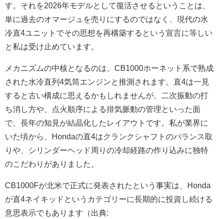
す。それを2026年モデルとして復活させるということは、
単に過去のオマージュを売りにするのではなく、現代の水
冷直4ユニットでその思想を再構築するという宣言に等しい
と私は受け止めています。
メカニズムの中核となるのは、CB1000ホーネット系で熟成
された水冷直列4気筒エンジンと推測されます。直4は一見
すると古い構成に思えるかもしれませんが、二次振動の打
ち消し方や、点火順序による排気脈動の管理といった面
で、長年の知見が結晶化したレイアウトです。私が業界に
いた頃から、Hondaの直4はクランクシャフトのバランス取
りや、シリンダーヘッド周りの冷却経路の作り込みに独特
のこだわりがありました。
CB1000Fが北米で正式に発表されたという事実は、Honda
が直4ネイキッドというカテゴリーに長期的に投資し続ける
意思表示でもあります（出典: