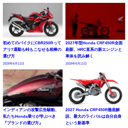
初めてのバイクにCBR250Rって
2027年型Honda CRF450R全面
アリ?通勤も峠もこなせる相棒の
刷新、HRC直系の新エンジンと
選び方
車体を読み解く
2026年6月11日
2026年6月11日
インディアンの攻撃広告騒動、
2027 Honda CRF450R徹底解
私たちHonda乗りが学ぶべき
説、最大のライバルは自分自身
『ブランドの選び方』
という新基準