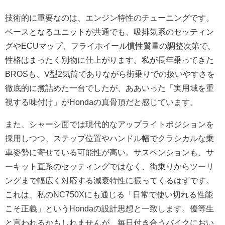
技術的に重要なのは、エンジン特性のチューニングです。
ベースとなるユニットが共通でも、吸排気系のセッティン
グやECUマップ、フライホイール慣性質量の調整次第で、
性格はまったく別物に仕上がります。私が長年乗ってきた
BROSも、V型2気筒でありながら街乗りでの扱いやすさを
徹底的に煮詰めた一台でしたが、ああいった「実用域を重
視する味付け」がHondaの真骨頂だと感じています。
また、シャーシ面では現代的なアップライトポジションを
採用しつつ、ステップ位置やハンドル幅でクラシカルな乗
車姿勢に寄せている可能性が高い。サスペンションも、サ
ーキット直系のセッティングではなく、街乗りからツーリ
ングまで幅広く対応する減衰特性に振ってくるはずです。
これは、私のNC750Xにも通じる「日常で使い切れる性能
こそ正義」というHondaの設計思想と一致します。優等生
と言われるかもしれませんが、毎日付き合うバイクにおい