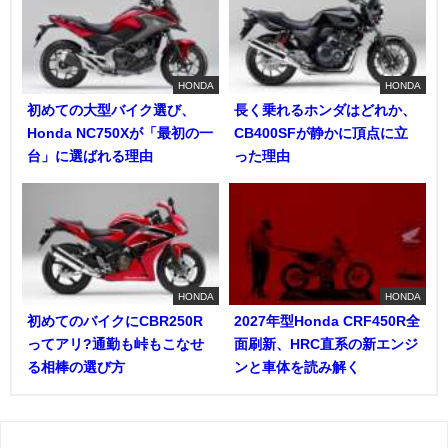
HONDA
HONDA
初めての大型バイク選び、
長く乗れるホンダはどれか、
Honda NC750Xが「最初の一
CB400SFが静かに頂点に立
台」に選ばれる理由
った理由
HONDA
HONDA
初めてのバイクにCBR250R
2027年型Honda CRF450R全
ってアリ?通勤も峠もこなせ
面刷新、HRC直系の新エンジ
る相棒の選び方
ンと車体を読み解く