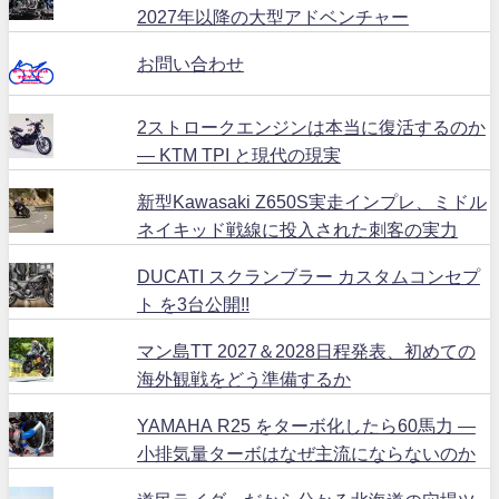
2027年以降の大型アドベンチャー
お問い合わせ
2ストロークエンジンは本当に復活するのか
― KTM TPI と現代の現実
新型Kawasaki Z650S実走インプレ、ミドル
ネイキッド戦線に投入された刺客の実力
DUCATI スクランブラー カスタムコンセプ
ト を3台公開!!
マン島TT 2027＆2028日程発表、初めての
海外観戦をどう準備するか
YAMAHA R25 をターボ化したら60馬力 ―
小排気量ターボはなぜ主流にならないのか