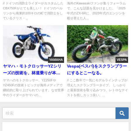
敵！
えた現実解
// ドイツの消防士ライダーがカスタムした
海外のKawasakiファンが集うフォーラム
CBX750Fがとても美しい！ ドイツのベル
で、こんな話題を見かけました。「2025
リンから南東約100キロの町で消防士をし
年式のZX-6Rに、2023年式のエンジンを
ているクリス・...
載せ替えた人...
YAMAHA
VESPA
ヤマハ・モトクロッサーYZシリ
Vespa(ベスパ)をスクランブラー
ーズの技術を、林道乗りが本気
にするとこーなる。
で深掘り
ヤマハのモトクロッサー、YZ250Fや
// ここ数年で一気にモデルラインナップが
YZ450Fの技術トピックが海外メディアで
増えたスクランブラータイプ。 しっかり
継続的に取り上げられています。なぜ世界
と最新技術を取り込みつつ、レトロなテイ
中のライダーがヤマハの...
ストを残しカッコ良い。...