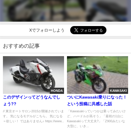
Xでフォローしよう
おすすめの記事
HONDA
KAWASAKI
このデザインってどうなんでし
ついにKawasaki乗りになった！
ょう??
という投稿に共感した話
// 東京オートサロン2015が開催されていま
「Kawasakiっていつかは乗ってみたいけ
す。 気になるモデルがこちら。 気になる
ど、ハードルが高そう」「最初の1台に
＝欲しい！ ではありません♪ https://www...
Kawasakiって大丈夫?」「Z900みたいな
大型に、いき...