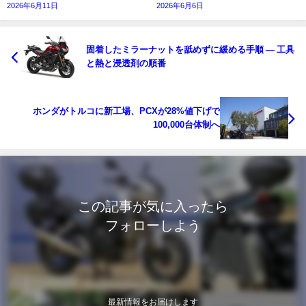
2026年6月11日
2026年6月6日
固着したミラーナットを舐めずに緩める手順 ― 工具
と熱と浸透剤の順番
ホンダがトルコに新工場、PCXが28%値下げで
100,000台体制へ
この記事が気に入ったら
フォローしよう
最新情報をお届けします