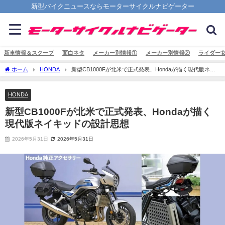
新型バイクニュースならモーターサイクルナビゲーター
新車情報＆スクープ
面白ネタ
メーカー別情報①
メーカー別情報②
ライダー
ホーム
HONDA
新型CB1000Fが北米で正式発表、Hondaが描く現代版ネイ
キッドの設計思想
HONDA
新型CB1000Fが北米で正式発表、Hondaが描く
現代版ネイキッドの設計思想
2026年5月31日
2026年5月31日