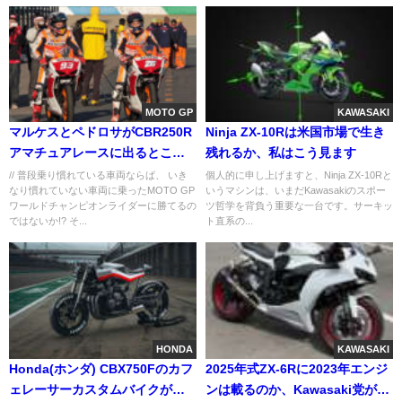
MOTO GP
KAWASAKI
マルケスとペドロサがCBR250R
Ninja ZX-10Rは米国市場で生き
アマチュアレースに出るとこー
残れるか、私はこう見ます
なる。
// 普段乗り慣れている車両ならば、 いき
個人的に申し上げますと、Ninja ZX-10Rと
なり慣れていない車両に乗ったMOTO GP
いうマシンは、いまだKawasakiのスポー
ワールドチャンピオンライダーに勝てるの
ツ哲学を背負う重要な一台です。サーキッ
ではないか!? そ...
ト直系の...
HONDA
KAWASAKI
Honda(ホンダ) CBX750Fのカフ
2025年式ZX-6Rに2023年エンジ
ェレーサーカスタムバイクが素
ンは載るのか、Kawasaki党が考