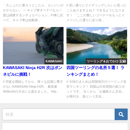
むチェックフロー
究中！
「久しぶりに乗ろうとしたら、エンジンが
// 思い通りにライディングしたいと思った
かからない」 ― キャブ車オーナーなら一
ことありますよね？ できるようになりま
度は経験するシチュエーション。FI車に比
す！ 「ここの難しいコーナーをもっとイ
べて、キャブ車は始動条...
メージした通りに走り抜...
KAWASAKI
ツーリング＆おでかけ 記録
KAWASAKI Ninja H2R 次はボン
四国ツーリングの名所５選！ ラ
ネビルに挑戦！
ンキングまとめ！
// 市販を開始してから、様々な話題に事欠
// 今回のまとめは四国地方のツーリング名
かないKAWASAKI Ninja H2R。 最高速
所ランキング！ 四国は日本屈指の旅スポ
400km/hの大台にも届きました。 http...
ットです。 古くから「お遍路さん文化」
が根付き、旅という文化...