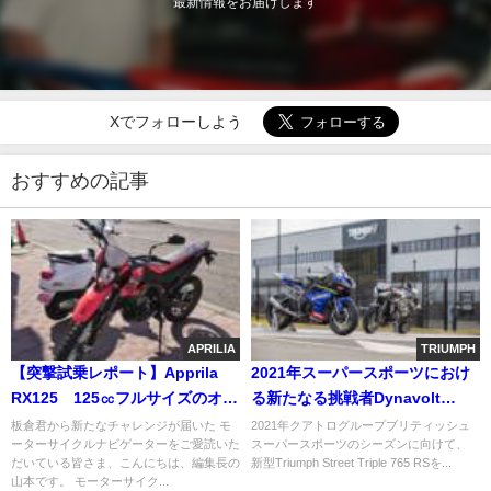
最新情報をお届けします
Xでフォローしよう
おすすめの記事
APRILIA
TRIUMPH
【突撃試乗レポート】Apprila
2021年スーパースポーツにおけ
RX125 125㏄フルサイズのオフ
る新たなる挑戦者Dynavolt
車が凄い
Triumph Street Triple 765 RS発
板倉君から新たなチャレンジが届いた モ
2021年クアトログループブリティッシュ
ーターサイクルナビゲーターをご愛読いた
スーパースポーツのシーズンに向けて、
表
だいている皆さま、こんにちは、編集長の
新型Triumph Street Triple 765 RSを...
山本です。 モーターサイク...