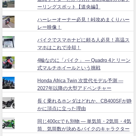
ーリングスポット【道央編】
ハーレーオーナー必見！峠攻めまくりハー
レー映像！
バイクでスマホナビに頼る人必見！高温ス
マホはこれで冷却！
4輪なのに「バイク」 ― Quadro 4とリーン
式マルチホイールという挑戦
Honda Africa Twin 次世代モデル予測 ―
2027年以降の大型アドベンチャー
長く乗れるホンダはどれか、CB400SFが静
かに頂点に立った理由
同じ400ccでも別物 ― 単気筒・2気筒・4気
筒、気筒数が決めるバイクのキャラクター