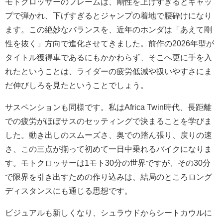
モトクロッサーのフレームは、剛性を上げすぎるとギャッ
プで弾かれ、下げすぎるとジャンプの着地で腰砕けになり
ます。この絶妙なバランスを、近年のホンダは「あえて剛
性を抜く」方向で進化させてきました。前作の2026年型が
タイトル獲得車であるにもかかわらず、そこへ更に手を入
れたということは、ライダーの疲労低減や扱いやすさにま
だ伸びしろを見たということでしょう。
サスペンションも同様です。私はAfrica Twin時代、長距離
での疲労がほぼサスのセッティングで決まることを学びま
した。動き出しのスムーズさ、奥での踏ん張り、戻りの速
さ、この三点が揃って初めて一日中乗れるバイクになりま
す。モトクロッサーは1モト30分の世界ですが、その30分
で限界を引き出すための作り込みは、結局のところロング
ディスタンスにも通じる思想です。
ビジュアルも新しくなり、シュラウドからシートカウルに