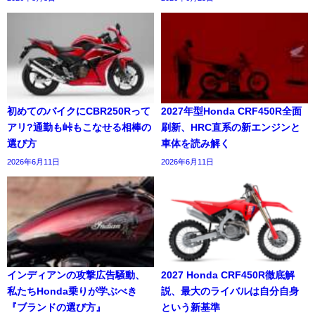
初めてのバイクにCBR250Rって
2027年型Honda CRF450R全面
アリ?通勤も峠もこなせる相棒の
刷新、HRC直系の新エンジンと
選び方
車体を読み解く
2026年6月11日
2026年6月11日
インディアンの攻撃広告騒動、
2027 Honda CRF450R徹底解
私たちHonda乗りが学ぶべき
説、最大のライバルは自分自身
『ブランドの選び方』
という新基準