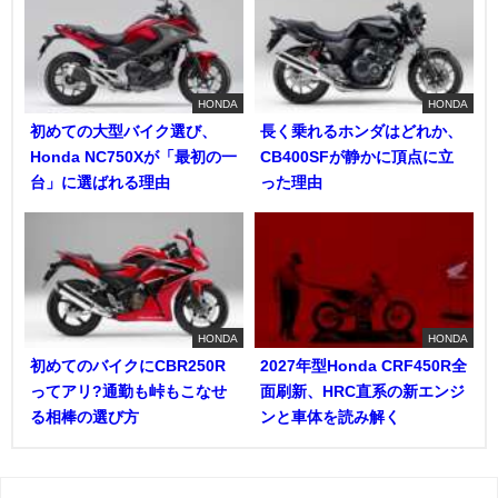
HONDA
HONDA
初めての大型バイク選び、
長く乗れるホンダはどれか、
Honda NC750Xが「最初の一
CB400SFが静かに頂点に立
台」に選ばれる理由
った理由
HONDA
HONDA
初めてのバイクにCBR250R
2027年型Honda CRF450R全
ってアリ?通勤も峠もこなせ
面刷新、HRC直系の新エンジ
る相棒の選び方
ンと車体を読み解く