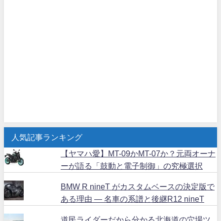
人気記事ランキング
【ヤマハ愛】MT-09かMT-07か？元両オーナ
ーが語る「鼓動と電子制御」の究極選択
BMW R nineT がカスタムベースの決定版で
ある理由 ― 名車の系譜と後継R12 nineT
道民ライダーだから分かる北海道の穴場ツ