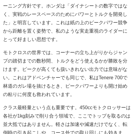
ーニング方針です。ホンダは「ダイナシートの数字ではな
く、実戦のレースペースのためにパワーとトルクを開発し
た」と明言しています。これは紙の上のピークパワー競争
から距離を置く姿勢で、私のような実走重視のライダーに
とって好ましい思想です。
モトクロスの世界では、コーナーの立ち上がりからジャン
プの踏切までの数秒間、トルクをどう使えるかが勝敗を分
けます。ピークが高くても扱いきれない出力では意味がな
い。これはアドベンチャーでも同じで、私はTenere 700で
林道のガレ場を抜けるとき、ピークパワーよりも開け始め
の粘りに何度も救われています。
クラス最軽量という点も重要です。450ccモトクロッサーは
各社が1kg刻みで削り合う領域で、ここでトップを取るのは
並大抵ではありません。軽さは加速や減速だけでなく、転
倒時の引き起こしや、コース外での取り回しにも効きま