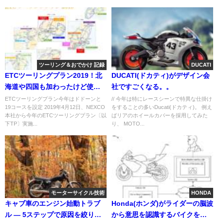
ツーリング＆おでかけ 記録
DUCATI
ETCツーリングプラン2019！北
DUCATI(ドカティ)がデザイン会
海道や四国も加わったけど使え
社ですごくなる。。
るのか？
ETCツーリングプラン今年はドドーンと
// 今年は特にレースシーンで特異な仕掛け
19コースを設定 2019年4月12日、NEXCO
をすることの多いDucati(ドカティ)。 例え
本社から今年のETCツーリングプラン〔以
ばリアのホイールカバーを採用してみた
下TP〕実施...
り、 MOTO...
モーターサイクル技術
HONDA
キャブ車のエンジン始動トラブ
Honda(ホンダ)がライダーの脳波
ル ― 5ステップで原因を絞り込
から意思を認識するバイクを研