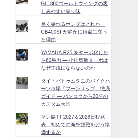
GL1800ゴールドウイングの親
しみやすい乗り味
長く乗れるホンダはどれか、
CB400SFが静かに頂点に立っ
た理由
YAMAHA R25 をターボ化した
ら60馬力 ― 小排気量ターボは
なぜ主流にならないのか
タイ・パトゥムタニのバイクパ
ーツ市場「プーンサップ」徹底
ガイド ― バンコクから30分の
カスタム天国
マン島TT 2027＆2028日程発
表、初めての海外観戦をどう準
備するか