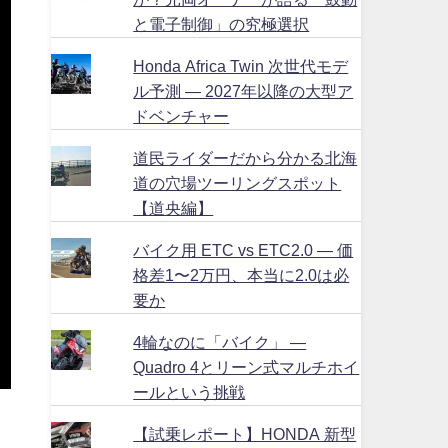
と電子制御」の究極選択
Honda Africa Twin 次世代モデ
ル予測 ― 2027年以降の大型ア
ドベンチャー
道民ライダーだから分かる北海
道の穴場ツーリングスポット
【道央編】
バイク用 ETC vs ETC2.0 ― 価
格差1〜2万円、本当に2.0は必
要か
4輪なのに「バイク」 ―
Quadro 4とリーン式マルチホイ
ールという挑戦
【試乗レポート】HONDA 新型