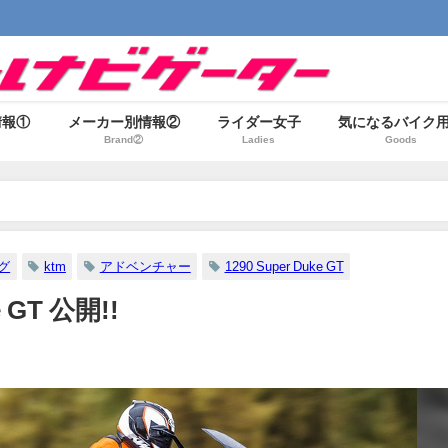
情報①
メーカー別情報②
ライダー女子
気になるバイク
Brand②
Ladies
Goods
グ
ktm
アドベンチャー
1290 Super Duke GT
e GT 公開!!