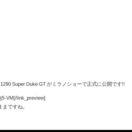
90 Super Duke GT がミラノショーで正式に公開です!!
Nj5-VM[/link_preview]
ままですね。