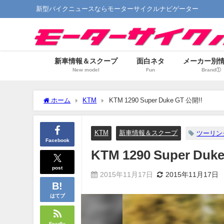
新型バイクニュースならモーターサイクルナビゲーター
新車情報＆スクープ
面白ネタ
メーカー別
New model
Fun
Brand①
ホーム
KTM
KTM 1290 Super Duke GT 公開!!
KTM
新車情報＆スクープ
ツーリン
Facebook
KTM 1290 Super Duk
post
2015年11月17日
2015年11月17日
はてブ
Feedly