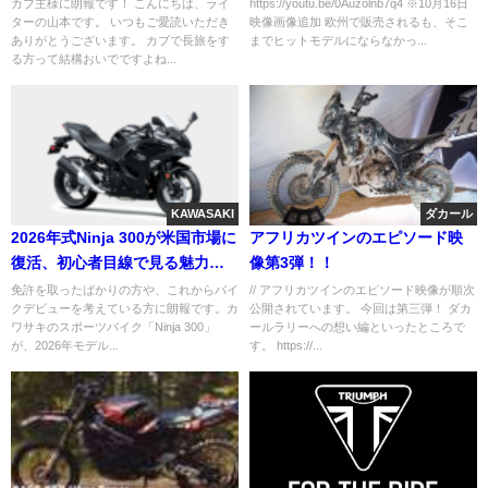
が凄い
カブ主様に朗報です！ こんにちは、ライ
https://youtu.be/0Auzolnb7q4 ※10月16日
ターの山本です。 いつもご愛読いただき
映像画像追加 欧州で販売されるも、そこ
ありがとうございます。 カブで長旅をす
までヒットモデルにならなかっ...
る方って結構おいでですよね...
KAWASAKI
ダカール
2026年式Ninja 300が米国市場に
アフリカツインのエピソード映
復活、初心者目線で見る魅力と
像第3弾！！
は
免許を取ったばかりの方や、これからバイ
// アフリカツインのエピソード映像が順次
クデビューを考えている方に朗報です。カ
公開されています。 今回は第三弾！ ダカ
ワサキのスポーツバイク「Ninja 300」
ールラリーへの想い編といったところで
が、2026年モデル...
す。 https://...