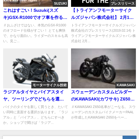
SUZUKI
プレスリリース
これはすごい！Suzuki(スズ
【トライアンフモーターサイク
キ)GSX-R1000でオフ車を作ると
ルズジャパン株式会社】 2月16
こーなる。
日（土）よりトライアンフ新型
// おふざけではない、本気のGSX-R1000
トライアンフモーターサイクルズジャパン
のオフロード仕様がすごい！ とても爽快
株式会社のプレスリリース(2019.02.14) ト
SPEED TWIN デビューフェア開
で、かなり面白い。ライダーのスキルも高
ライアンフモーターサイクルズジャパン株
催のご案内
い。見ご...
式会社 2月...
モーターサイクル技術
KAWASAKI
ラジアルタイヤとバイアスタイ
スウェーデンカスタムビルダー
ヤ、ツーリングでどちらを選ぶ
のKAWASAKI(カワサキ) Z650が
べきか ― 構造から考える
素敵過ぎる！
バイクのタイヤを新しく買うとき、たいて
// KAWASAKI Z650名車がこーなる。 スウ
い同時に直面する選択があります。「ラジ
ェーデンのカスタムバイクメーカーPAAL
アル」と「バイアス」、どちらにすべき
が作成したKAWASAKI Z650をベー...
か。ショップで聞けば「ラジア...