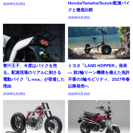
Honda/Yamaha/Suzuki配達バイ
2026年5月28日
クと徹底比較
2026年5月28日
青汁王子、今度はバイクを売
トヨタ「LAND HOPPER」発表
る。配達現場のリアルに刺さる
― 前2輪リーン機構を備えた免許
電動バイク「L-noa」が登場した
不要の3輪モビリティ、2027年春
理由
以降発売へ
2026年5月28日
2026年5月15日