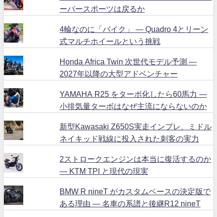
ーパースポーツは戻るか
4輪なのに「バイク」 ― Quadro 4とリーン
式マルチホイールという挑戦
Honda Africa Twin 次世代モデル予測 ―
2027年以降の大型アドベンチャー
YAMAHA R25 をターボ化したら60馬力 ―
小排気量ターボはなぜ主流にならないのか
新型Kawasaki Z650S実走インプレ、ミドル
ネイキッド戦線に投入された刺客の実力
2ストロークエンジンは本当に復活するのか
― KTM TPI と現代の現実
BMW R nineT がカスタムベースの決定版で
ある理由 ― 名車の系譜と後継R12 nineT