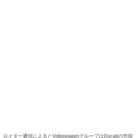
ロイター通信によるとVolkswagenグループはDucatiの売却