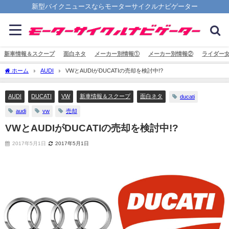
新型バイクニュースならモーターサイクルナビゲーター
新車情報＆スクープ
面白ネタ
メーカー別情報①
メーカー別情報②
ライダー
ホーム
AUDI
VWとAUDIがDUCATIの売却を検討中!?
AUDI
DUCATI
VW
新車情報＆スクープ
面白ネタ
ducati
audi
vw
売却
VWとAUDIがDUCATIの売却を検討中!?
2017年5月1日
2017年5月1日