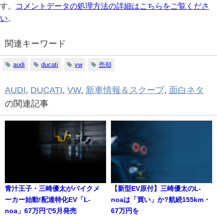
す。
コメントデータの処理方法の詳細はこちらをご覧くださ
い
。
関連キーワード
audi
ducati
vw
売却
AUDI
,
DUCATI
,
VW
,
新車情報＆スクープ
,
面白ネタ
の関連記事
青汁王子・三崎優太がバイクメ
【新型EV原付】三崎優太のL-
ーカー始動!配達特化EV「L-
noaは「買い」か?航続155km・
noa」67万円で5月発売
67万円を