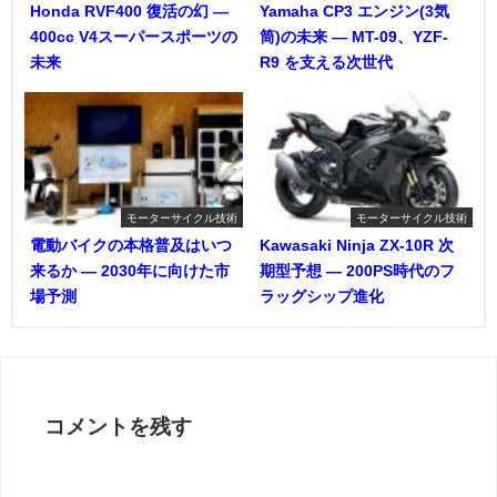
Honda RVF400 復活の幻 ―
Yamaha CP3 エンジン(3気
400cc V4スーパースポーツの
筒)の未来 ― MT-09、YZF-
未来
R9 を支える次世代
モーターサイクル技術
モーターサイクル技術
電動バイクの本格普及はいつ
Kawasaki Ninja ZX-10R 次
来るか ― 2030年に向けた市
期型予想 ― 200PS時代のフ
場予測
ラッグシップ進化
コメントを残す