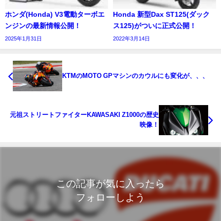
ホンダ(Honda) V3電動ターボエ
Honda 新型Dax ST125(ダック
ンジンの最新情報公開！
ス125)がついに正式公開！
2025年1月31日
2022年3月14日
KTMのMOTO GPマシンのカウルにも変化が、、、
元祖ストリートファイターKAWASAKI Z1000の歴史
映像！
この記事が気に入ったら
フォローしよう