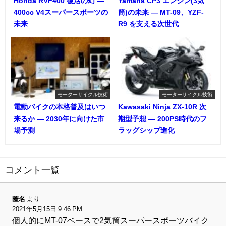
Honda RVF400 復活の幻 ―
Yamaha CP3 エンジン(3気
400cc V4スーパースポーツの
筒)の未来 ― MT-09、YZF-
未来
R9 を支える次世代
モーターサイクル技術
モーターサイクル技術
電動バイクの本格普及はいつ
Kawasaki Ninja ZX-10R 次
来るか ― 2030年に向けた市
期型予想 ― 200PS時代のフ
場予測
ラッグシップ進化
コメント一覧
匿名
より:
2021年5月15日 9:46 PM
個人的にMT-07ベースで2気筒スーパースポーツバイク