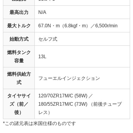
最高出力
N/A
最大トルク
67.0N・m（6.8kgf・m）／6,500r/min
始動方式
セルフ式
燃料タンク
13L
容量
燃料供給方
フューエルインジェクション
式
タイヤサイ
120/70ZR17M/C (58W) ／
ズ（前／
180/55ZR17M/C (73W) （前後チューブ
後）
レス）
*この諸元表は米国仕様のものです