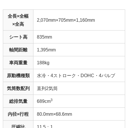
全長×全幅
2,070mm×705mm×1,160mm
×全高
シート高
835mm
軸間距離
1,395mm
車両重量
188kg
原動機種類
水冷・4ストローク・DOHC・4バルブ
気筒数配列
直列2気筒
3
総排気量
689cm
内径×行程
80.0mm×68.6mm
圧縮比
11.5：1