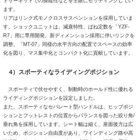
トサーキットでの操縦性などを主眼にセッティングしてい
ます。
リアはリンク式モノクロスサスペンションを採用していま
す。ショックユニットは、減衰特性、ばね定数を「YZF-
R7」用に専用開発。新ディメンション採用に伴いリンクを
調整、「MT-07」同様の水平方向の配置でスペースの効率
化を図り、マス集中化とコンパクト化に貢献しています。
4）スポーティなライディングポジション
スポーティで伏せやすく、制動時のホールド性に優れる
ライディングポジションを設定しました。
また、スポーティなセパレート型ハンドルは、ヒップポジ
ションとフットレストの位置からバランスを図った絞り角/
垂れ角を採用しています。シート幅は細く、座面後方は広
いため、ポジション自由度があり、ワインディング路や高