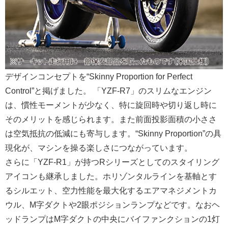
デザインコンセプトを“Skinny Proportion for Perfect
Control”と掲げました。 「YZF-R7」のスリムなエンジン
は、慣性モーメントが少なく、特に旋回時や切り返し時に
そのメリットを感じられます。また前面投影面積の小ささ
は空気抵抗の低減にも寄与します。“Skinny Proportion”の具
現化が、マシンを操る楽しさにつながっています。
さらに「YZF-R1」が持つRシリーズとしてのスタイリング
アイコンも継承しました。ホリゾンタルラインを基軸とす
るシルエット、空力性能を最大化するエアマネジメントカ
ウル、M字ダクトや2眼ポジションランプなどです。なおヘ
ッドランプはM字ダクトの中央にバイファンクションの1灯