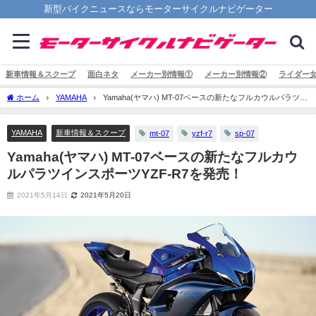
新型バイクニュースならモーターサイクルナビゲーター
新車情報＆スクープ
面白ネタ
メーカー別情報①
メーカー別情報②
ライダー
ホーム
YAMAHA
Yamaha(ヤマハ) MT-07ベースの新たなフルカウルパラツイ
ンスポーツYZF-R7を発売！
YAMAHA
新車情報＆スクープ
mt-07
yzf-r7
sp-07
Yamaha(ヤマハ) MT-07ベースの新たなフルカウ
ルパラツインスポーツYZF-R7を発売！
2021年5月14日
2021年5月20日