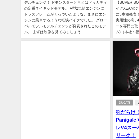
デルチェンジ！ ドモンスターと言えばドゥカティ
【SUPER 
の定番ネイキッドモデル。 V型2気筒エンジンに
イクXEAM(
トラスフレームがくっついたような、まさにエン
に5車種発表
ジンに乗車するような軽快バイクでした。 グロー
実用性の高い
バルでフルモデルチェンジが発表されたこのモデ
ーを専門に取
ル。 まずは映像を見てみましょう...
ム)（本社：福
DUCATI
羽だらけ！
Panigale
レV4スー
リーク！