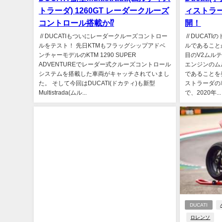
トラーダ) 1260GT レーダークルーズ
ィストラーダ
コントロール搭載か⁉
開！
// DUCATIもついにレーダークルーズコントロー
// DUCAT
ルをテスト！ 先日KTMもフラッグシップアドベ
ルであることが
ンチャーモデルのKTM 1290 SUPER
目のV2ムル
ADVENTUREでレーダー式クルーズコントロール
エンジンのム
システムを搭載した車両がキャッチされていまし
であることを
た。 そして今回はDUCATI(ドカティ)も新型
ストラーダの車
Multistrada(ムル...
で、2020年...
DUCATI
ロレンソ