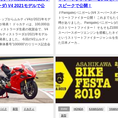
) V4 2021モデルで公
スピークで公開！
// Panigale(パニガーレ)V4 スーパース
トリートファイター公開！ これまでもた
IのトップからムルティV4が2021年モデ
噂がありました。 Panigale(パニガーレ)
発表！ ドゥカティは、100,000台
のストリートファイター！ そもそもZ100
ティストラーダ生産の祝賀会で、V4
スーパースポーツエンジンを搭載したネ
ルティストラーダが2021年モデル
というストリートファイタージャンルを
発表しました。 今回のV2ムルティ
た日本メーカ...
体番号”100000”のリリース記念会
バイク
新型
ドカティ
BMW
HONDA
KAWASAKI
YAMA
新型