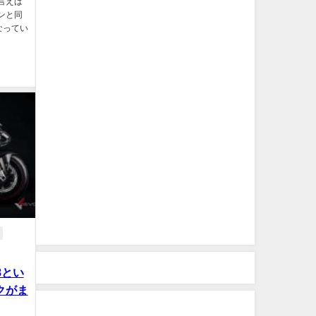
と言えば
ンと同
なってい
08とい
クがま