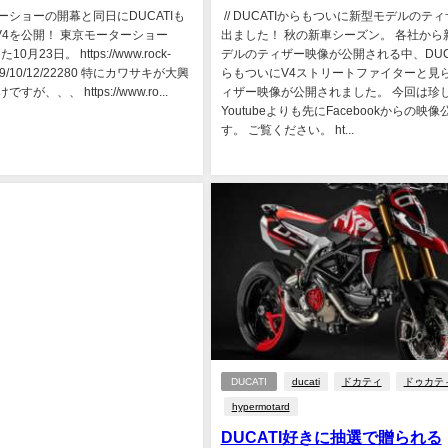
ターショーの開幕と同日にDUCATIも
// DUCATIからもついに新型モデルのテ
hter V4を公開！ 東京モーターショー
出ました！ 秋の新車シーズン。 各社から
0月23日。 https://www.rock-
デルのティザー映像が公開される中、DUC
2019/10/12/22280 特にカワサキが大興
らもついにV4ストリートファイターと見
が、、、 https://www.ro...
ィザー映像が公開されました。 今回は珍
Youtubeよりも先にFacebookからの映
す。 ご覧ください。 ht...
DUCATI
ducati
ドカティ
ドゥカテ
hypermotard
DUCATI好きに抽選で贈られる