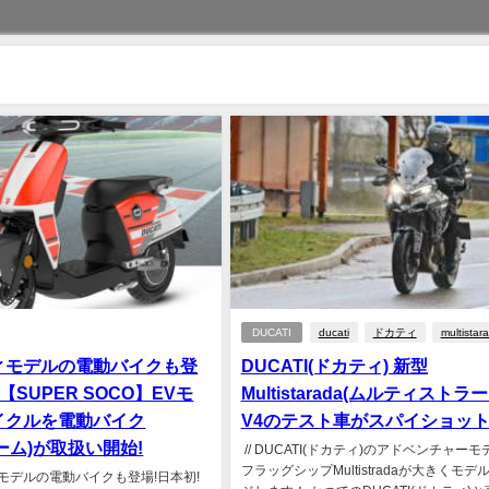
DUCATI
ducati
ドカティ
multistar
ィモデルの電動バイクも登
DUCATI(ドカティ) 新型
【SUPER SOCO】EVモ
Multistarada(ムルティストラー
イクルを電動バイク
V4のテスト車がスパイショッ
ジーム)が取扱い開始!
// DUCATI(ドカティ)のアドベンチャー
フラッグシップMultistradaが大きくモデ
ィモデルの電動バイクも登場!日本初!