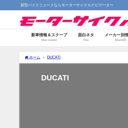
新型バイクニュースならモーターサイクルナビゲーター
新車情報＆スクープ
面白ネタ
メーカー別
New model
Fun
Brand①
ホーム
DUCATI
DUCATI