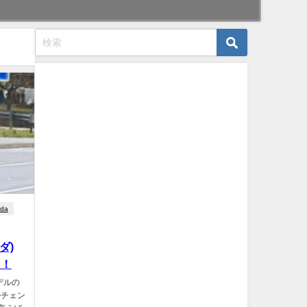
ada
ダ)
ト！
モデルの
ルチェン