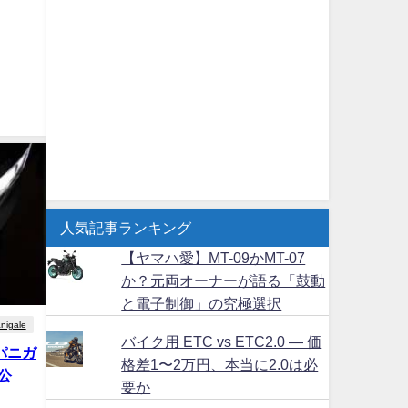
人気記事ランキング
【ヤマハ愛】MT-09かMT-07
か？元両オーナーが語る「鼓動
と電子制御」の究極選択
nigale
バイク用 ETC vs ETC2.0 ― 価
 パニガ
格差1〜2万円、本当に2.0は必
公
要か