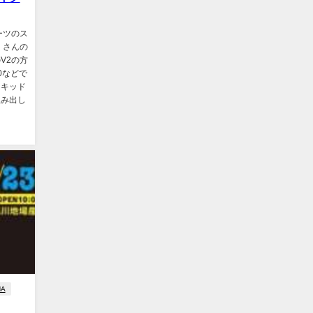
ポーツのス
くさんの
のV2の方
0などで
イキッド
生み出し
HA