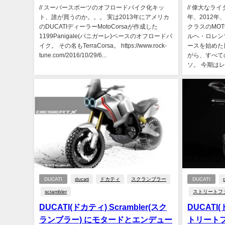
// スーパースポーツのオフロードバイク化キッ
// 偉大なラ
ト、誰が買うのか。。。 実は2013年にアメリカ
年、2012年
のDUCATIディーラーMotoCorsaが作成した
クラスのMOT
1199Panigale(パニガーレ)ベースのオフロードバ
ルヘ・ロレン
イク。 その名もTerraCorsa。 https://www.rock-
ースを始めた
tune.com/2016/10/29/6...
がら、すべて
ソ。 今期はレ
DUCATI
ducati
ドカティ
スクランブラー
DUCATI
scrambler
ストリートフ
DUCATI(ドカティ) Scrambler(スク
DUCATI(ド
ランブラー) にモタードとエンデュー
トリートフ