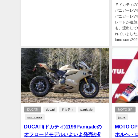
// ドカテ
パニガーレV
パニガーレV
レードが追加
も、流出して
れていました。 ht
tune.com/2020
DUCATI
ducati
ドカティ
panigale
MOTO GP
motocorsa
jorge
DUCATI(ドカティ)1199Panigaleの
MOTO 
オフロードモデルいよいよ発売か⁉
ホルヘ・