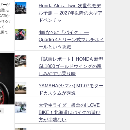
ィザーが
Honda Africa Twin 次世代モデ
新型モ
ル予測 ― 2027年以降の大型ア
ATIか
ドベンチャー
られるテ
しく
4輪なのに「バイク」 ―
像公開で
Quadro 4とリーン式マルチホイ
ールという挑戦
【試乗レポート】HONDA 新型
GL1800ゴールドウイングの親
しみやすい乗り味
YAMAHA(ヤマハ) MT-07モター
ドカスタムが秀逸！
大学生ライダー板倉のI LOVE
ィ
BIKE！北海道はバイクの遊び
方が半端ない