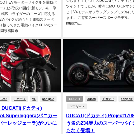
ジします！ かつてのDUCATI(ドカティ)
SOCO】EVモーターサイクルを電動バ
ツイン！でしたが、昨今はMOTO GPマシ
ジーム)が取扱い開始! 新モデルを一挙
じくV4モデルがフラッグシップモデルに
！幅広いライダーのニーズに応える
ます。 ご存知スーパースポーツモデル。
EVバイクが続々と！電動スクータ
https://w...
り扱ってきた電動バイクXEAM(ジー
岡県福岡市...
ducati
ドカティ
v4
panigale
DUCATI
ducati
ドカティ
panigale
パニガーレ
DUCATI(ドカティ)
 V4 Superleggera(パニガー
DUCATI(ドカティ) Project17
パーレッジェーラ)がついに
う名の234馬力のスーパーバイ
もなく登場！