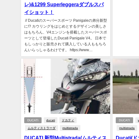
レ)&1299 Superleggeraダブルスパ
イショット！
// Ducatiのスーパースポーツ Panigaleの弟分新型
に!? カウリングをはじめとするデザインの美しさ
はもちろん、V4エンジンを搭載したスーパースポ
ーツとして登場したDucati Panigale V4。 日本で
もしっかりと販売されて購入している人ももちろ
んいらっしゃるわけです。 https://www....
DUCATI
ducati
ドカティ
DUCATI
ムルティストラーダ
multistrada
multistrada
DUCATI 新型Multistrada(ムルティス
Ducati(