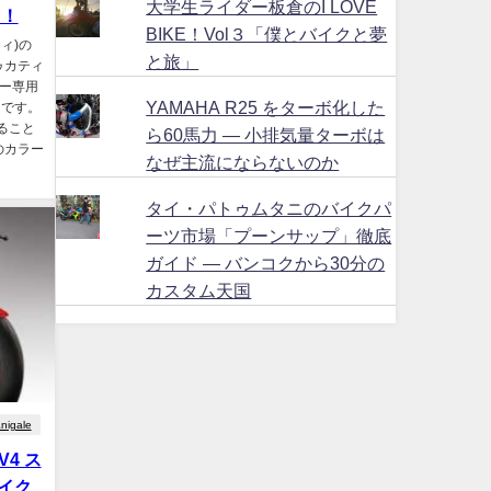
大学生ライダー板倉のI LOVE
る！
BIKE！Vol３「僕とバイクと夢
ティ)の
と旅」
ゥカティ
ザー専用
YAMAHA R25 をターボ化した
うです。
ること
ら60馬力 ― 小排気量ターボは
のカラー
なぜ主流にならないのか
タイ・パトゥムタニのバイクパ
ーツ市場「プーンサップ」徹底
ガイド ― バンコクから30分の
カスタム天国
nigale
 V4 ス
イク