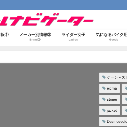
情報①
メーカー別情報②
ライダー女子
気になるバイク
Brand②
Ladies
Goods
ケーシ－ス
eicma
stoner
jacket
Desmosedic