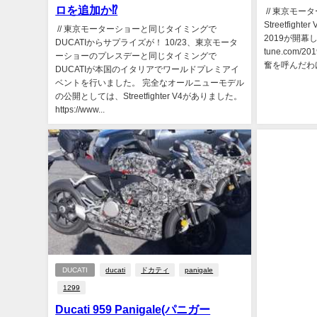
ロを追加か⁉
// 東京モー
Streetfig
// 東京モーターショーと同じタイミングで
2019が開幕した1
DUCATIからサプライズが！ 10/23、東京モータ
tune.com/
ーショーのプレスデーと同じタイミングで
奮を呼んだわけです
DUCATIが本国のイタリアでワールドプレミアイ
ベントを行いました。 完全なオールニューモデル
の公開としては、Streetfighter V4がありました。
https://www...
DUCATI
ducati
ドカティ
panigale
1299
Ducati 959 Panigale(パニガー