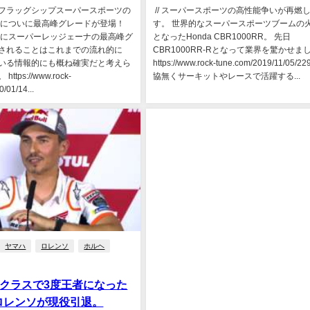
ィのフラッグシップスーパースポーツの
// スーパースポーツの高性能争いが再燃
4についに最高峰グレードが登場！
す。 世界的なスーパースポーツブームの
4にスーパーレッジェーナの最高峰グ
となったHonda CBR1000RR。 先日
されることはこれまでの流れ的に
CBR1000RR-Rとなって業界を驚かせま
いる情報的にも概ね確実だと考えら
https://www.rock-tune.com/2019/11/05/2
tps://www.rock-
協無くサーキットやレースで活躍する...
/01/14...
ヤマハ
ロレンソ
ホルヘ
GPクラスで3度王者になった
ロレンソが現役引退。