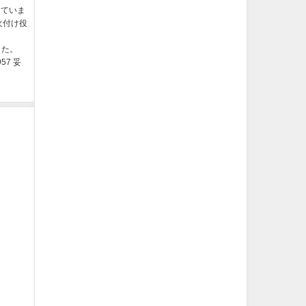
していま
火付け役
した。
2957 妥