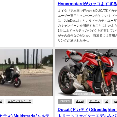
Hypermotardがカッコよすぎ
// イタリア本国で行われるDUCATI(ドカ
ユーザー専用キャンペーンがすごい！ ド
は「JoinDucati」というドゥカティユー
のキャンペーンを開催することにしたよ
1台以上ドゥカティのバイクを所有してい
がその条件なのだとか。 当選者には専用
リングが施されたHy...
v4
ムルティストラーダ
DUCATI
ducati
ドカティ
v4
pa
Ducati(ドカティ) Streetfighter
ドカティ) Multistrada(ムルテ
トリートファイターモデルをパ