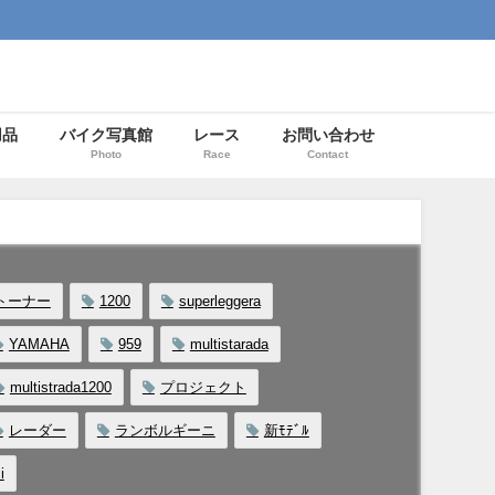
用品
バイク写真館
レース
お問い合わせ
Photo
Race
Contact
トーナー
1200
superleggera
YAMAHA
959
multistarada
multistrada1200
プロジェクト
レーダー
ランボルギーニ
新ﾓﾃﾞﾙ
i