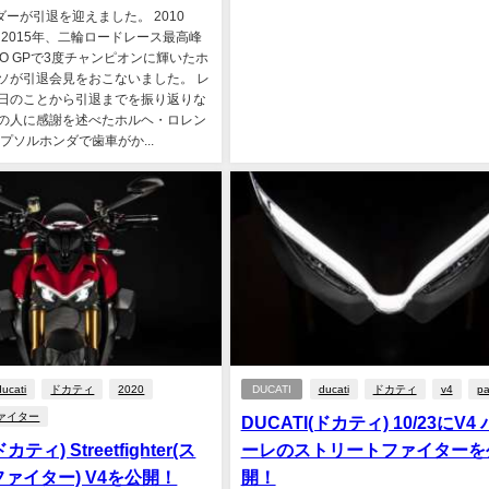
イダーが引退を迎えました。 2010
、2015年、二輪ロードレース最高峰
O GPで3度チャンピオンに輝いたホ
ソが引退会見をおこないました。 レ
日のことから引退までを振り返りな
の人に感謝を述べたホルヘ・ロレン
プソルホンダで歯車がか...
ducati
ドカティ
2020
DUCATI
ducati
ドカティ
v4
pa
ァイター
DUCATI(ドカティ) 10/23にV4
カティ) Streetfighter(ス
ーレのストリートファイターを
ァイター) V4を公開！
開！