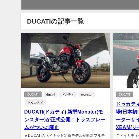
DUCATIの記事一覧
DUCATI
ducati
ドカティ
monster
DUCATI
ドゥカティ
ドゥカテ
DUCATI(ドカティ) 新型Monster(モ
場!日本初!
ンスター)が正式公開！トラスフレー
ーターサ
ムがついに廃止
XEAM(
// DUCATIのネイキッド定番モデルが斬新フルモ
// ドゥカテ