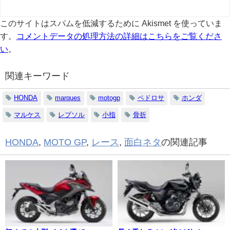
このサイトはスパムを低減するために Akismet を使っていま
す。
コメントデータの処理方法の詳細はこちらをご覧くださ
い
。
関連キーワード
HONDA
marques
motogp
ペドロサ
ホンダ
マルケス
レプソル
小指
骨折
HONDA
,
MOTO GP
,
レース
,
面白ネタ
の関連記事