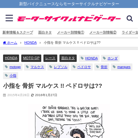
新型バイクニュースならモーターサイクルナビゲーター
新車情報＆スクープ
面白ネタ
メーカー別情報①
メーカー別情報②
ライダー
ホーム
HONDA
小指を 骨折 マルケス !! ペドロサは??
HONDA
MOTO GP
レース
面白ネタ
HONDA
ホンダ
motogp
マルケス
レプソル
ペドロサ
骨折
marques
小指
小指を 骨折 マルケス !! ペドロサは??
2015年4月28日
2016年1月27日