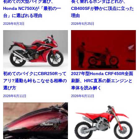
初めての大型バイク選び、
長く乗れるホンダはどれか、
Honda NC750Xが「最初の一
CB400SFが静かに頂点に立った
台」に選ばれる理由
理由
2026年8月3日
2026年6月25日
初めてのバイクにCBR250Rって
2027年型Honda CRF450R全面
アリ?通勤も峠もこなせる相棒の
刷新、HRC直系の新エンジンと
選び方
車体を読み解く
2026年6月11日
2026年6月11日