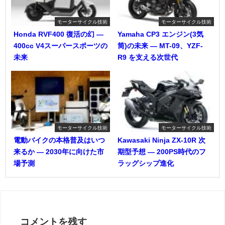
モーターサイクル技術
モーターサイクル技術
Honda RVF400 復活の幻 ―
Yamaha CP3 エンジン(3気
400cc V4スーパースポーツの
筒)の未来 ― MT-09、YZF-
未来
R9 を支える次世代
モーターサイクル技術
モーターサイクル技術
電動バイクの本格普及はいつ
Kawasaki Ninja ZX-10R 次
来るか ― 2030年に向けた市
期型予想 ― 200PS時代のフ
場予測
ラッグシップ進化
コメントを残す