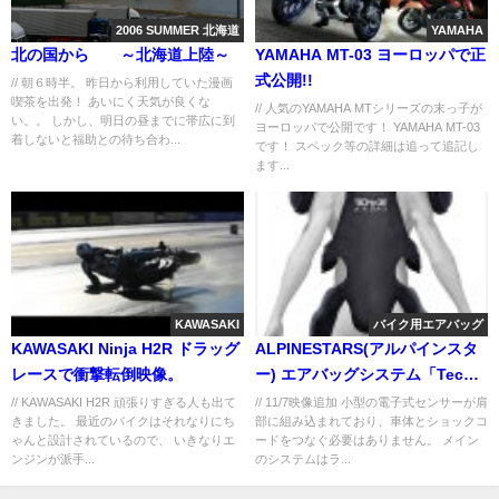
2006 SUMMER 北海道
YAMAHA
北の国から ～北海道上陸～
YAMAHA MT-03 ヨーロッパで正
式公開!!
// 朝６時半。 昨日から利用していた漫画
喫茶を出発！ あいにく天気が良くな
// 人気のYAMAHA MTシリーズの末っ子が
い。。 しかし、明日の昼までに帯広に到
ヨーロッパで公開です！ YAMAHA MT-03
着しないと福助との待ち合わ...
です！ スペック等の詳細は追って追記し
ます...
KAWASAKI
バイク用エアバッグ
KAWASAKI Ninja H2R ドラッグ
ALPINESTARS(アルパインスタ
レースで衝撃転倒映像。
ー) エアバッグシステム「Tech
Air」が秀逸
// KAWASAKI H2R 頑張りすぎる人も出て
// 11/7映像追加 小型の電子式センサーが肩
きました。 最近のバイクはそれなりにち
部に組み込まれており、車体とショックコ
ゃんと設計されているので、 いきなりエ
ードをつなぐ必要はありません。 メイン
ンジンが派手...
のシステムはラ...