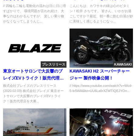
古参ファンの心が震える理由
// 四輪も二輪も電動化の流れは日に日に増
こんにちは、カワサキの緑は心のビタミ
すばかりで、 環境問題が言われ続け、大
ン！松井 さちです。 皆さん、いかがお過
事なのはわかるんですが、 楽しい乗り物
ごしですか？最近、朝一番に飲む白湯が妙
がなくなってしまうんじ...
に美味しく感じるようになっ...
プレスリリース
KAWASAKI
東京オートサロンで大反響のブ
KAWASAKI H2 スーパーチャー
レイズEVトライク！販売代理店
ジャー 製作映像公開！
を大募集 ！
株式会社ブレイズのプレスリリース
// https://www.youtube.com/watch?v=Wcd-
(2020.02.03) 株式会社ブレイズ 東京オー
5-lx5WA&list=UU6La6rXZWTIQEJYOn...
トサロンで大反響のブレイズEVトライ
ク！販売代理店を大募...