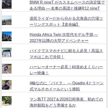
BMW R nineT がカスタムベースの決定版で
ある理由 ― 名車の系譜と後継R12 nineT
道民ライダーだから分かる北海道の穴場ツ
ーリングスポット【道央編】
Honda Africa Twin 次世代モデル予測 ―
2027年以降の大型アドベンチャー
バイクでスマホナビに頼る人必見！高温ス
マホはこれで冷却！
ハーレーオーナー必見！峠攻めまくりハー
レー映像！
4輪なのに「バイク」 ― Quadro 4とリーン
式マルチホイールという挑戦
マン島TT 2027＆2028日程発表、初めての
海外観戦をどう準備するか