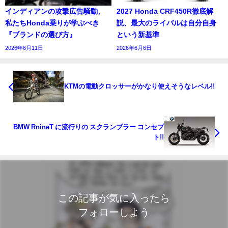
インディアンの攻撃広告騒動、
2027 Honda CRF450R徹底解
私たちHonda乗りが学ぶべき
説、最大のライバルは自分自身
『ブランドの選び方』
という新基準
2026年6月11日
2026年6月6日
KTMの電動クロッサーがかなり使えそうなレベル!!
BMW RnineT に流行りの スクランブラー コンセプ
ト!!
この記事が気に入ったら
フォローしよう