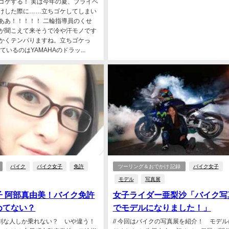
ゴケする！ 実は今年の夏、プライベ
けした際に……立ちゴケしてしまい
ああ！！！！！ 二輪指導員のくせ
が聞こえて来そうで冷や汗モノです
かくテンパりますね。立ちゴケっ
ているのはYAMAHAのドラッ...
バイク
バイク女子
免許
ツーリング＆おでかけ 記録
バイク女子
モデル
写真展
子 阿部真由美！バイク免許
女子ライダー亜梨沙「バイク写
めてない？
でモデルになりました！」
は特別な人しか乗れない？ いや違う！
// 今回はバイクの写真展を紹介！ モデ