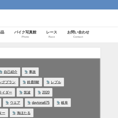
用品
バイク写真館
レース
お問い合わせ
Photo
Race
Contact
自己紹介
事故
ングプラン
鈴鹿8耐
レブル
ライダー
筑波
2020
ウエア
daytona675
岐阜
ター
海ほたる