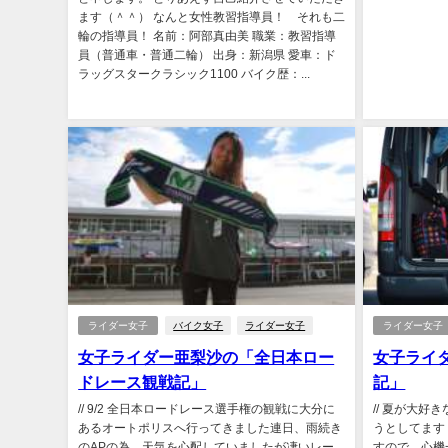
ます（＾＾） なんと女性教習指導員！ それも二
輪の指導員！ 名前：阿部真由美 職業：教習指導
員（普通車・普通二輪） 出身：新潟県 愛車：ド
ラッグスタークラシック1100 バイク歴：...
ライダー女子
バイク女子
ライダー女子
ライダー女子
女子ライダー亜梨沙の「全日本ロー
女子ライ
ドレース観戦記」
記」
// 9/2 全日本ロードレース選手権の観戦に大分に
// 夏が大
あるオートポリスへ行ってきました連日、雨続き
うとしてます！
のAPの為、天気を心配していましたが凄いレー
すので、心機