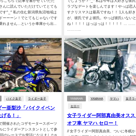
からこちらで記事を書かせていただ
でしょうか？^_^ 私は今年は大好きな彼
さんに読んでいただけていてとても
ラブなデートを楽しんでます！やっぱ恋
です^_^ 私の住む新潟県魚沼地域は
すクリスマスは最高ですね！！ 1人も好き
ドーーーン！でとてもじゃないです
が、彼氏ですよ彼氏。やっぱ彼氏いない
乗れません…というか車庫から出...
ね！！！！ はっはっは！！！！！ … ……
………...
バイク女子
ライダー女子
YAMAHA
YAMAHA
ヤマハ
女子ラ
セロー
ダー亜梨沙「バイクイベン
上げる！」
女子ライダー阿部真由美オスス
オフ車 ヤマハ セロー！
沖縄で開催されたコザモータースポーツ
ルにライダーアシスタントとして参
// 女子ライダー阿部真由美、ついに冬眠
前回のレースでお世話になりましたp