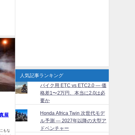
人気記事ランキング
バイク用 ETC vs ETC2.0 ― 価
格差1〜2万円、本当に2.0は必
要か
Honda Africa Twin 次世代モデ
真展
ル予測 ― 2027年以降の大型ア
ドベンチャー
ルにもな