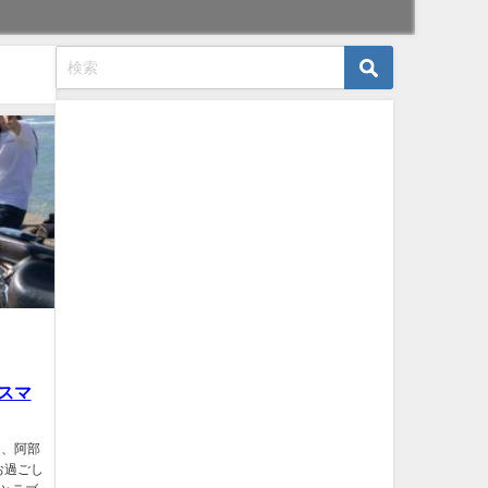
リスマ
は、阿部
お過ごし