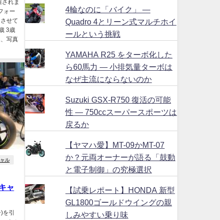
催されま
4輪なのに「バイク」 ―
にフォー
Quadro 4とリーン式マルチホイ
をさせて
歳 3歳
ールという挑戦
像、写真
YAMAHA R25 をターボ化した
ら60馬力 ― 小排気量ターボは
なぜ主流にならないのか
Suzuki GSX-R750 復活の可能
性 ― 750ccスーパースポーツは
戻るか
【ヤマハ愛】MT-09かMT-07
か？元両オーナーが語る「鼓動
ャル
と電子制御」の究極選択
キャ
【試乗レポート】HONDA 新型
GL1800ゴールドウイングの親
)を引
しみやすい乗り味