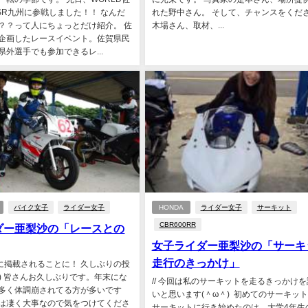
SR九州に参戦しました！！ なんだ
れた野中さん。 そして、チャンスをくだ
？？って人にちょっとだけ紹介。 佐
木場さん、取材、...
企画したレースイベント。佐賀県民
県外選手でも参加できるレ...
バイク女子
ライダー女子
HONDA
ライダー女子
サーキット
CBR600RR
ダー亜梨沙の「レースとの
女子ライダー亜梨沙の「サーキ
走行のきっかけ」
部に掲載されることに！ 久しぶりの投
＾) 皆さんお久しぶりです。年末にな
// 今回は私のサーキットを走るきっかけ
多く体調崩されてる方が多いです
いと思います(＾ω＾) 初めてのサーキット
は凄く大事なので気をつけてくださ
サーキットに行き始めたのは、大学4年生