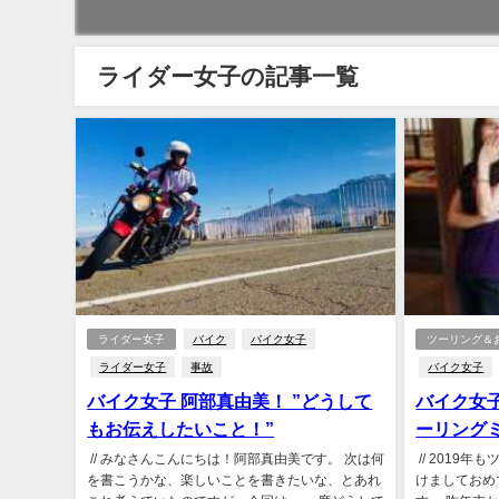
ライダー女子の記事一覧
ライダー女子
バイク
バイク女子
ツーリング＆
ライダー女子
事故
バイク女子
バイク女子 阿部真由美！ ”どうして
バイク女子
もお伝えしたいこと！”
ーリング
// みなさんこんにちは！阿部真由美です。 次は何
// 2019
を書こうかな、楽しいことを書きたいな、とあれ
けましておめ