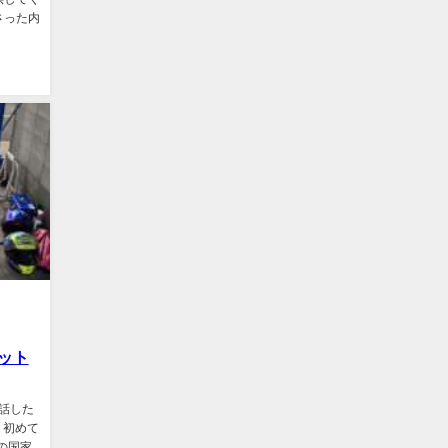
さった内
ット
を話した
 初めて
の国家