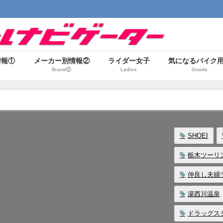
情報①
メーカー別情報②
ライダー女子
気になるバイク
Brand②
Ladies
Goods
SHOEI
栃木ツーリ
仲良し夫婦
湯西川温泉
ドラッグス