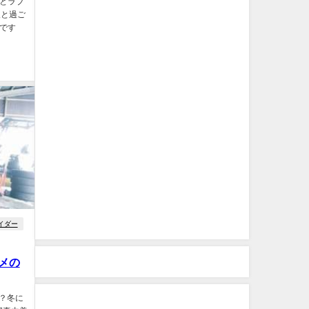
氏とラブ
人と過ご
です
と
イダー
メの
か？冬に