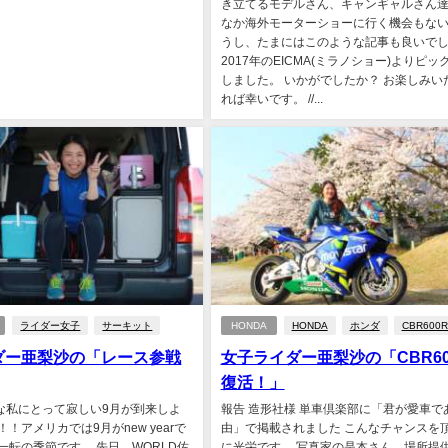
き立てるモデルさん、キャンギャルさん達
なか海外モーターショーに行く機会もな
うし、たまにはこのような記事も良いで
2017年のEICMA(ミラノショー)よりピッ
しました。 いかがでしたか？ お楽しみい
れば幸いです。 //...
ライダー女子
サーキット
HONDA
HONDA
ホンダ
CBR600R
ダー亜梨沙の「レース参戦
女子ライダー亜梨沙の「CBR60
復活！」
好きな私にとって寂しい9月が到来しよ
報告 造形社様 単車倶楽部に「君が愛車で
！アメリカでは9月がnew yearで
由」で掲載されました こんなチャンスを
一転の季節です。 先日、WORLD佐
に光栄です。 写真家の是本さん、場所提