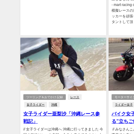
- mart ra
模擬レースの
ッカーを頑張
タントして頂く
ツーリング＆おでかけ 記録
レース
モーターサイ
女子ライダー
沖縄
ライダー女子
女子ライダー亜梨沙「沖縄レース参
バイク女子
戦記」
る”立ちご
// 女子ライダーは沖縄へ 沖縄に行ってきました 今
// みなさ