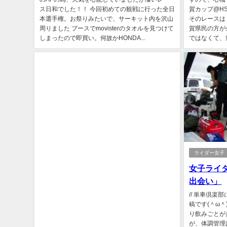
ス日和でした！！ 今回初めての観戦に行った全日
賀カップ@H
本選手権。お祭りみたいで、サーキット内を沢山
そのレースは
周りました ブースでmovisterのタオルを見つけて
賀県民の方が
しまったので即買い。何故かHONDA...
ではなくて、
ライダー女子
女子ライ
出会い」
// 単車倶楽
稿です(＾ω
り飲みごとが
が、体調管理