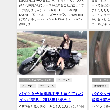
回の目的はレース参戦。永住も考えてるくらい大
導員でも立ち
好きな沖縄の地でレースが出来ることが嬉しくて
ートでお出掛
仕方ありません(・∀・) 今回、P.R.D Racing
ましたあああ
Design 川西さんよりサポートを受けてNSR-mini
に…という声
にてククルサーキット "OKINAWA Ｓ－１ GP"へ
が、もうとに
参戦しま...
て… 私が乗っ
ツーリング＆おでかけ 記録
ツーリング
ライダー女子
バイク女子
ファッション
教習指導員
バイク女子 阿部真由美！寒くてもバ
バイク女
イクに乗る！2018走り納め！
取得を諦
// 冬本番！ 走り納め！ みなさんこんにちは！阿部
// バイク