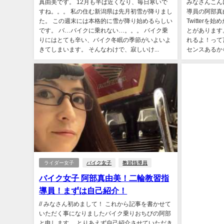
真由美です。 12月も半ば近くなり、毎日寒いで
みなさんこん
すね。。。 私の住む新潟県は先月初雪が降りまし
導員の阿部真
た。 この週末には本格的に雪が降り始めるらしい
Twitter
です。 バ…バイクに乗れない…。。。 バイク乗
とがあります
りにはとても辛い、バイク冬眠の季節がいよいよ
れるよ！って
きてしまいます。 そんなわけで、寂しいけ...
センスあるから
ライダー女子
バイク女子
教習指導員
バイク女子 阿部真由美！二輪教習指
導員！まずは自己紹介！
// みなさん初めまして！ これから記事を書かせて
いただく事になりましたバイク乗りおちびの阿部
と申します。 とりあえず自己紹介させていただき