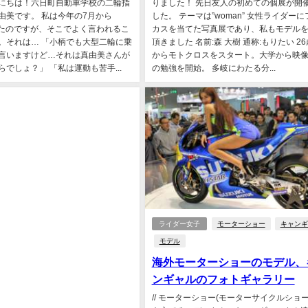
にちは！六日町自動車学校の二輪指
りました！ 先日友人の初めての個展が開
由美です。 私は今年の7月から
した。 テーマは”woman” 女性ライダー
を始めたのですが、そこでよく言われるこ
カスを当てた写真展であり、私もモデル
。それは… 「小柄でも大型二輪に乗
頂きました 名前:森 大樹 通称:もりたい 26
言いますけど…それは真由美さんが
からモトクロスをスタート。大学から映
でしょ？」 「私は運動も苦手...
の勉強を開始。 多岐にわたる分...
ライダー女子
モーターショー
キャンギ
モデル
海外モーターショーのモデル、
ンギャルのフォトギャラリー
// モーターショー(モーターサイクルショー