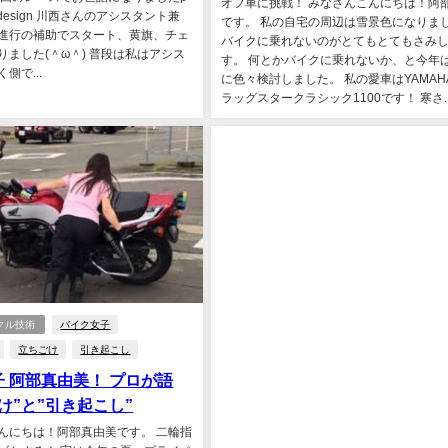
オフ車に挑戦！ みなさんこんにちは！阿
cing design 川西さんのアシスタント兼
です。 私の自宅の周辺は雪景色になりま
進行の補助でスタート、黄旗、チェ
バイクに乗れないのがとてもとてもさみ
りました(＾ω＾) 普段は私はアシス
す。 何とかバイクに乗れないか、と今年
側で...
に色々検討しました。 私の愛車はYAMAH
ラッグスタークラシック1100です！ 寒さ..
クル技術
バイク女子
立ちごけ
引き起こし
 阿部真由美！ プロが語
け”と”引き起こし”
んこんにちは！阿部真由美です。 二輪指