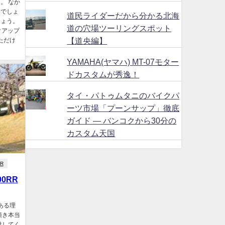
。 なか
いでしょ
道民ライダーだから分かる北海
しょう。
道の穴場ツーリングスポット
クアップ
【道央編】
ただけ
YAMAHA(ヤマハ) MT-07モター
ドカスタムが秀逸！
タイ・パトゥムタニのバイクパ
ーツ市場「プーンサップ」徹底
ガイド ― バンコクから30分の
カスタム天国
R
0RR
ある理
頂き本当
供してく