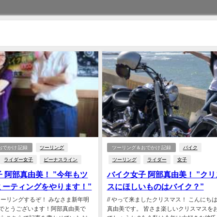
おでかけ 記録
ツーリング
ツーリング＆おでかけ 記録
バイク
ライダー女子
ビーナスライン
ツーリング
ライダー
女子
 阿部真由美！ ”今年もツ
バイク女子 阿部真由美！ ”ク
ミーティングをやります！”
スにほしいものはバイク？”
年もツーリングするぞ！ みなさま新年明
// やって来ましたクリスマス！ こんにち
でとうございます！阿部真由美で
真由美です。 皆さま楽しいクリスマスを