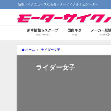
新型バイクニュースならモーターサイクルナビゲーター
新車情報＆スクープ
面白ネタ
メーカー別
New model
Fun
Brand①
ホーム
ライダー女子
ライダー女子