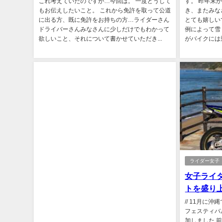
これ考えていたのですが…今回は。 一度どうして
す。 昨年末
もお伝えしたいこと。 これから免許を取って公道
き、またみな
に出る方、既に免許をお持ちの方…ライダーさん
とても嬉しい
ドライバーさんみなさんに少しだけでもわかって
例によって雪
欲しいこと、それについて書かせていただき...
がバイクには
ライダー女子
女子ライ
トを盛り
// 11月に
フェスティバ
加しました 