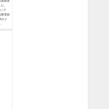
部真由美
した。
しいで
は降雪前
Aのド
.