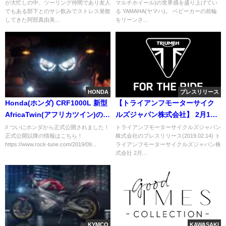
が大忙しの中、ツーリング仲間であり友人
マルチホイール)の世界感を盛り上げてい
でもある部下とのサシ飲みでストレス発散
る YAMAHA(ヤマハ)。 ベビーカーの前輪
してきた阿部真由美...
をリーンさ...
HONDA
プレスリリース
Honda(ホンダ) CRF1000L 新型
【トライアンフモーターサイク
AfricaTwin(アフリカツイン)の最
ルズジャパン株式会社】 2月16
新情報まとめ！
日（土）よりトライアンフ新型
// ついにホンダから正式公開されました！
トライアンフモーターサイクルズジャパン
正式公開以降の情報はこちら！
株式会社のプレスリリース(2019.02.14) ト
SPEED TWIN デビューフェア開
https://www.rock-tune.com/2019/09...
ライアンフモーターサイクルズジャパン株
催のご案内
式会社 2月...
KYMCO
KAWASAKI