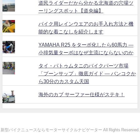
道民ライダーだから分かる北海道の穴場ツ
ーリングスポット【道央編】
バイク用レインウエアのお手入れ方法と機
能的な着こなしを紹介します
YAMAHA R25 をターボ化したら60馬力 ―
小排気量ターボはなぜ主流にならないのか
タイ・パトゥムタニのバイクパーツ市場
「プーンサップ」徹底ガイド ― バンコクか
ら30分のカスタム天国
海外のカブ サーファー仕様がステキ！
新型バイクニュースならモーターサイクルナビゲーター All Rights Reserved.