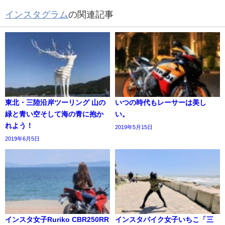
インスタグラム
の関連記事
東北・三陸沿岸ツーリング 山の
いつの時代もレーサーは美し
緑と青い空そして海の青に抱か
い。
れよう！
2019年5月15日
2019年6月5日
インスタ女子Ruriko CBR250RR
インスタバイク女子いちこ「三