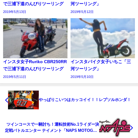
で三浦下道のんびりツーリング⁣
河ツーリング」⁣
2019年5月13日
2019年5月12日
インスタ女子Ruriko CBR250RR
インスタバイク女子いちこ「三
で三浦下道のんびりツーリング⁣
河ツーリング」⁣
2019年5月11日
2019年5月10日
やっぱりこいつはカッコイイ！！レプソルホンダ！
ツインコースで一騎討ち！運転技術No.1ライダー決
定戦バトルエンター テイメント「NAPS MOTOGYM
2019」豪華ゲストも多数登場！4月14 日大磯ロング