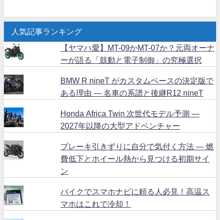
人気記事ランキング
【ヤマハ愛】MT-09かMT-07か？元両オーナ
ーが語る「鼓動と電子制御」の究極選択
BMW R nineT がカスタムベースの決定版で
ある理由 ― 名車の系譜と後継R12 nineT
Honda Africa Twin 次世代モデル予測 ―
2027年以降の大型アドベンチャー
ブレーキ引きずりに自分で気付く方法 ― 燃
費低下とホイール熱から見つける初期サイ
ン
バイクでスマホナビに頼る人必見！高温ス
マホはこれで冷却！