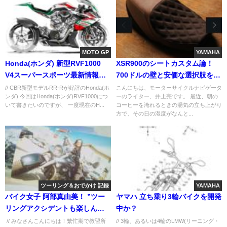
MOTO GP
YAMAHA
Honda(ホンダ) 新型RVF1000
XSR900のシートカスタム論！
V4スーパースポーツ最新情報ま
700ドルの壁と安価な選択肢をヤ
とめ！
マハ党が分析
// CBR新型モデルRR-Rが好評のHonda(ホ
こんにちは、モーターサイクルナビゲータ
ンダ) 今回はHonda(ホンダ)RVF1000につ
ーのライター、井上亮です。 最近、朝の
いて書きたいのですが、 一度現在のH...
コーヒーを淹れるときの湯気の立ち上がり
方で、その日の湿度がなんと...
ツーリング＆おでかけ 記録
YAMAHA
バイク女子 阿部真由美！ ”ツー
ヤマハ 立ち乗り3輪バイクを開発
リングアクシデントも楽しんじ
中か？
ゃう！”
// みなさんこんにちは！繁忙期で教習所
// 3輪、あるいは4輪のLMW(リーニング・