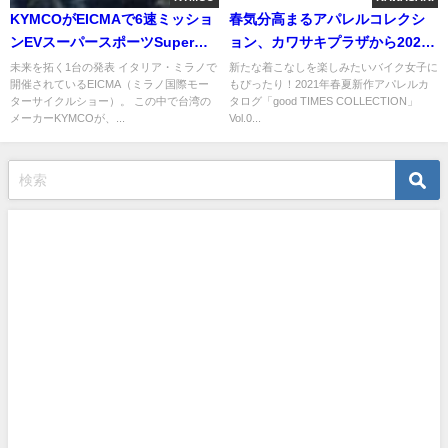
KYMCOがEICMAで6速ミッショ
春気分高まるアパレルコレクシ
ンEVスーパースポーツSuper
ョン、カワサキプラザから2021
NEXを発表！
年新作リリース
未来を拓く1台の発表 イタリア・ミラノで
新たな着こなしを楽しみたいバイク女子に
開催されているEICMA（ミラノ国際モー
もぴったり！2021年春夏新作アパレルカ
ターサイクルショー）。 この中で台湾の
タログ「good TIMES COLLECTION」
メーカーKYMCOが、...
Vol.0...