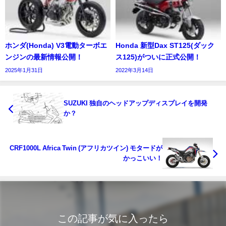
ホンダ(Honda) V3電動ターボエ
Honda 新型Dax ST125(ダック
ンジンの最新情報公開！
ス125)がついに正式公開！
2025年1月31日
2022年3月14日
SUZUKI 独自のヘッドアップディスプレイを開発
か？
CRF1000L Africa Twin (アフリカツイン) モタードが
かっこいい！
この記事が気に入ったら