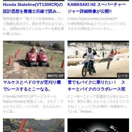
Honda Stateline(VT1300CR)の
KAWASAKI H2 スーパーチャー
設計思想を整備士目線で読み解
ジャー詳細映像が公開!!
く
海外掲示板で「初バイクがStateline」とい
// https://www.youtube.com/watch?
う投稿を見かけて、思わず手が止まりまし
v=dRXIMQm6xcg クランクシャフトの１
た。1300ccのVツインクルーザーを初心者
４０００回転をスーパーチャ...
が選ぶのは...
MOTO GP
レース
マルケスとペドロサが芝刈り機
雪でもバイクに乗りたい！ ス
でレースするとこーなる。
キーとバイクのコラボレース笑
// HondaのMOTO GPワークスチーム
// こーゆーことって普通誰でも考えるんで
Repsol Hondaを背負う二人。 マルク・マ
すが、実行に移しちゃうところがすごいで
ルケスとダニ・ペドロサ。 もちろんモー
すね！！ レッドブルが毎年一生懸命やっ
ナビ読...
ている「Redbull...