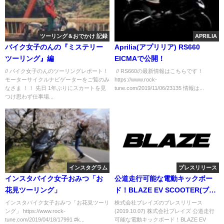
ツーリング＆おでかけ 記録
APRILIA
バイク女子のんの『ミステリー
Aprilia(アプリリア) RS660
ツーリング』編
EICMAで公開！
// バイク女子のんのツーリングレポート！
// RS660の最新情報はこちらです！
モーターサイクルナビゲーターをご覧のみ
https://www.rock-
なさま ！！ 先日 1年ぶりにスカートを見
tune.com/2019/11/06/23135 情報は...
つけ思わず仕事場...
インスタグラム
プレスリリース
インスタバイク女子おみつ「お
公道走行可能な電動キックボー
花見ツーリング」
ド！BLAZE EV SCOOTER(ブレ
イズEVスクーター)の先行予約が
インスタバイク女子おみつ「お花見ツーリ
株式会社ブレイズのプレスリリース
ング」⁣ https://www.rock-
(2019.10.07) 株式会社ブレイズ 公道走行
大好調、予約殺到中！
tune.com/2019/04/18/17991⁣ #k...
可能な電動キックボード！BLAZE EV