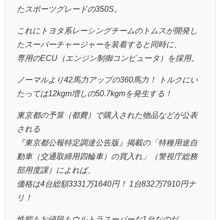
たスポーツグレードの350S。
これにトヨタ系レーシングチームのトムスが開発し
たスーパーチャージャーを装着すると同時に、
専用のECU（エンジン制御コンピュータ）を採用。
ノーマルより42馬力アップの360馬力！ トルクにい
たっては12kgm増しの50.7kgmを発生する！
東京都の予算（都費）で購入された物品などが公表
される
『東京都公報特定調達公告版』掲載の「特種用途自
動車（交通取締用四輪車）の買入れ」（警視庁総務
部用度課）によれば、
価格は4台総額3331万1640円！ 1台832万7910円ナ
リ！
性能もお値段もウルトラスーパーな1台なのだ。