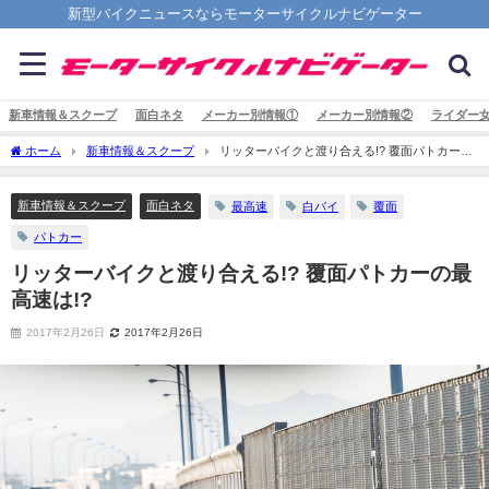
新型バイクニュースならモーターサイクルナビゲーター
新車情報＆スクープ
面白ネタ
メーカー別情報①
メーカー別情報②
ライダー
ホーム
新車情報＆スクープ
リッターバイクと渡り合える!? 覆面パトカーの
最高速は!?
新車情報＆スクープ
面白ネタ
最高速
白バイ
覆面
パトカー
リッターバイクと渡り合える!? 覆面パトカーの最
高速は!?
2017年2月26日
2017年2月26日