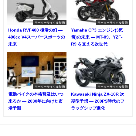
モーターサイクル技術
モーターサイクル技術
Honda RVF400 復活の幻 ―
Yamaha CP3 エンジン(3気
400cc V4スーパースポーツの
筒)の未来 ― MT-09、YZF-
未来
R9 を支える次世代
モーターサイクル技術
モーターサイクル技術
電動バイクの本格普及はいつ
Kawasaki Ninja ZX-10R 次
来るか ― 2030年に向けた市
期型予想 ― 200PS時代のフ
場予測
ラッグシップ進化