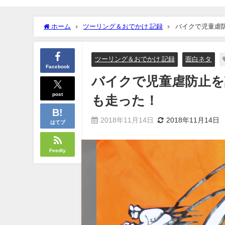
ホーム
ツーリング＆おでかけ 記録
バイクで児童虐
ツーリング＆おでかけ 記録
面白ネタ
Facebook
バイクで児童虐防止
post
も走った！
2018年11月14日
2018年11月14日
はてブ
Feedly