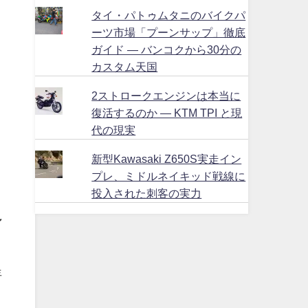
タイ・パトゥムタニのバイクパ
ーツ市場「プーンサップ」徹底
ガイド ― バンコクから30分の
カスタム天国
2ストロークエンジンは本当に
復活するのか ― KTM TPI と現
代の現実
新型Kawasaki Z650S実走イン
プレ、ミドルネイキッド戦線に
投入された刺客の実力
ン
年