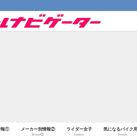
情報①
メーカー別情報②
ライダー女子
気になるバイク
Brand②
Ladies
Goods