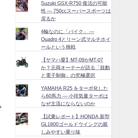
Suzuki GSX-R750 復活の可能
性 ― 750ccスーパースポーツは
戻るか
4輪なのに「バイク」 ―
Quadro 4とリーン式マルチホイ
ールという挑戦
【ヤマハ愛】MT-09かMT-07
か？元両オーナーが語る「鼓動
と電子制御」の究極選択
YAMAHA R25 をターボ化した
ら60馬力 ― 小排気量ターボは
なぜ主流にならないのか
で
【試乗レポート】HONDA 新型
GL1800ゴールドウイングの親
しみやすい乗り味