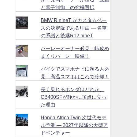
と電子制御」の究極選択
BMW R nineT がカスタムベー
スの決定版である理由 ― 名車
の系譜と後継R12 nineT
ハーレーオーナー必見！峠攻め
まくりハーレー映像！
バイクでスマホナビに頼る人必
見！高温スマホはこれで冷却！
長く乗れるホンダはどれか、
CB400SFが静かに頂点に立っ
た理由
Honda Africa Twin 次世代モデ
ル予測 ― 2027年以降の大型ア
ドベンチャー