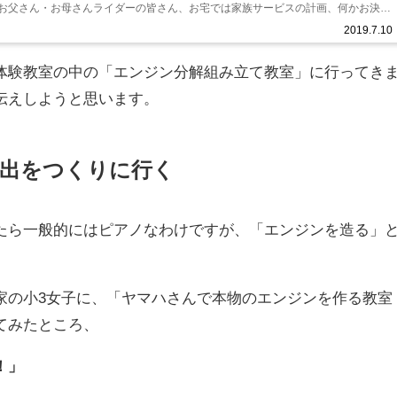
お父さん・お母さんライダーの皆さん、お宅では家族サービスの計画、何かお決ま
が家の娘も小学3年生...
2019.7.10
体験教室の中の「エンジン分解組み立て教室」に行ってき
伝えしようと思います。
出をつくりに行く
たら一般的にはピアノなわけですが、「エンジンを造る」
。
家の小3女子に、「ヤマハさんで本物のエンジンを作る教室
てみたところ、
！」