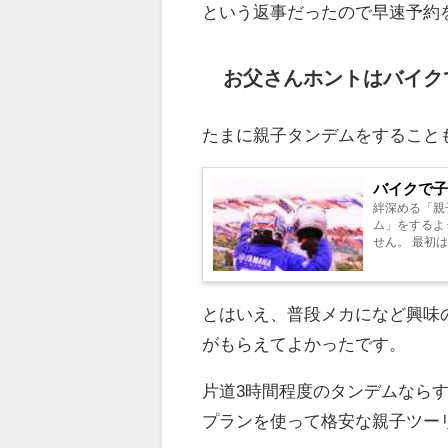
という返事だったので早速予約
お父さんホントはバイク
たまに親子タンデムをすること
バイクで
絆深める「親
ム」をするよ
せん。 最初
たんです。 す
とはいえ、普段メカになど興味
がもらえてよかったです。
片道3時間程度のタンデムならす
プランを使って格安な親子ツー