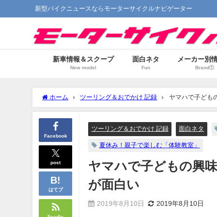
新型バイクニュースならモーターサイクルナビゲーター
新車情報＆スクープ
面白ネタ
メーカー別
New model
Fun
Brand①
ホーム
ツーリング＆おでかけ 記録
ヤマハで子ども
ツーリング＆おでかけ 記録
面白ネタ
Facebook
夏休み！親子で楽しむ「体験教室」
post
ヤマハで子どもの興味
が面白い
はてブ
2019年8月10日
2019年8月10日
Feedly