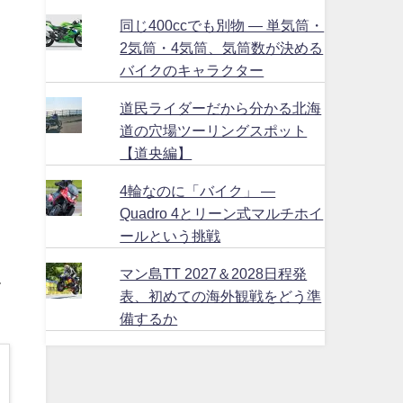
同じ400ccでも別物 ― 単気筒・
2気筒・4気筒、気筒数が決める
バイクのキャラクター
道民ライダーだから分かる北海
道の穴場ツーリングスポット
【道央編】
4輪なのに「バイク」 ―
Quadro 4とリーン式マルチホイ
こ
ールという挑戦
マン島TT 2027＆2028日程発
て
表、初めての海外観戦をどう準
備するか