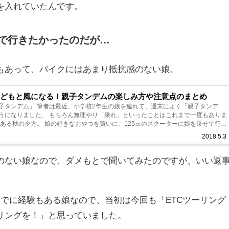
を入れていたんです。
で行きたかったのだが…
もあって、バイクにはあまり抵抗感のない娘。
子どもと風になる！親子タンデムの楽しみ方や注意点のまとめ
子タンデム」 筆者は最近、小学校2年生の娘を連れて、週末によく「親子タンデ
うになりました。 もちろん無理やり「乗れ」といったことはこれまで一度もありま
はある秋の夕方。 娘の好きなおやつを買いに、125㏄のスクーターに娘を乗せて行っ
ると娘は、「今日は夕...
2018.5.3
のない娘なので、ダメもとで聞いてみたのですが、いい返
でに経験もある娘なので、当初は今回も「ETCツーリング
リングを！」と思っていました。